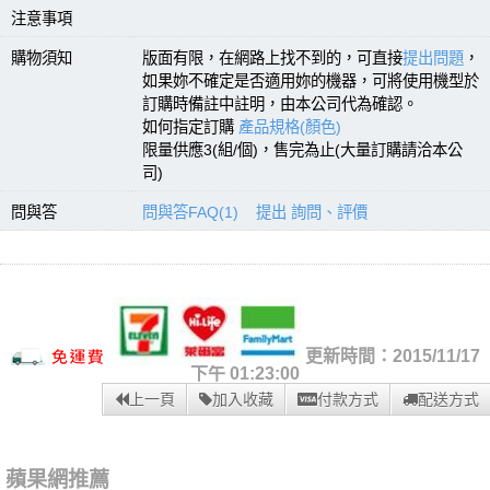
注意事項
購物須知
版面有限，在網路上找不到的，可直接
提出問題
，
如果妳不確定是否適用妳的機器，可將使用機型於
訂購時備註中註明，由本公司代為確認。
如何指定訂購
產品規格(顏色)
限量供應3(組/個)，售完為止(大量訂購請洽本公
司)
問與答
問與答FAQ(1)
提出 詢問、評價
更新時間：2015/11/17
下午 01:23:00
上一頁
加入收藏
付款方式
配送方式
蘋果網推薦