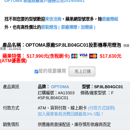
OPTOMA 新版原廠客戶服務公告2014/09/01
找不到您要的型號歡迎
來信洽詢
，蘋果網型號眾多，除
原廠燈組
外，也有高性價比的
原裝燈泡 ( 原廠裸燈 / 加燈座 )
產品名稱：OPTOMA原廠SP.8LB04GC01投影機專用燈泡
建議
售價：
21,000元
蘋果特價： $17,990元(含稅刷卡)
$17,630元
(ATM優惠價)
是的我要購買
產品資訊
品牌：
OPTOMA
型號：SP.8LB04GC01
訂購編號：#A13303 條碼/廠家型號 ：F
#SP.8LB04GC01
付款方式
ATM、貨到付款、線上刷卡
(付款方式說明)
加入蘋果會員消費回饋最高3% S點！
銷售情形
供應廠商直接配送，庫存情形依廠商而定