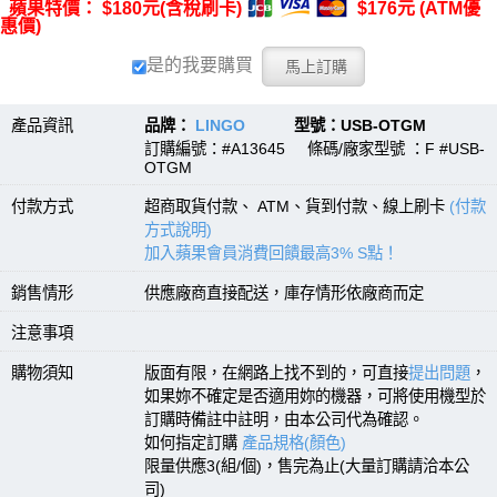
蘋果特價： $180元(含稅刷卡)
$176元 (ATM優
惠價)
是的我要購買
產品資訊
品牌：
LINGO
型號：USB-OTGM
訂購編號：#A13645 條碼/廠家型號 ：F #USB-
OTGM
付款方式
超商取貨付款、 ATM、貨到付款、線上刷卡
(付款
方式說明)
加入蘋果會員消費回饋最高3% S點！
銷售情形
供應廠商直接配送，庫存情形依廠商而定
注意事項
購物須知
版面有限，在網路上找不到的，可直接
提出問題
，
如果妳不確定是否適用妳的機器，可將使用機型於
訂購時備註中註明，由本公司代為確認。
如何指定訂購
產品規格(顏色)
限量供應3(組/個)，售完為止(大量訂購請洽本公
司)