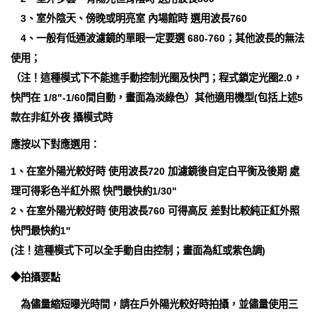
3、室外陰天、傍晚或明亮室 內場館時 選用波長760
4、一般有低通波濾鏡的單眼一定要選 680-760；其他波長的無法
使用；
（注！這種模式下不能進手動控制光圈及快門；程式鎖定光圈2.0，
快門在 1/8"-1/60間自動，畫面為淡綠色）其他適用機型(包括上述5
款在非紅外夜 攝模式時
應按以下對應選用：
1、在室外陽光較好時 使用波長720 加濾鏡後自定白平衡及後期 處
理可得彩色半紅外照 快門最快約1/30"
2、在室外陽光較好時 使用波長760 可得高反 差對比較純正紅外照
快門最快約1"
(注！這種模式下可以全手動自由控制；畫面為紅或紫色調)
◆拍攝要點
為儘量縮短曝光時間，請在戶外陽光較好時拍攝，並儘量使用三