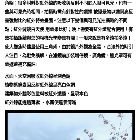
角架；很多材料對紅外線的吸收與反射不同於人眼可見光，也有一
些與可見光時相同，拍攝時需有針對性的選擇 被攝景物以達到高反
差強對比的紅外特效畫面。注意以下幾個與可見光拍攝時的不同
點；紅外濾鏡白天使 用效果比好；晚上需要有紅外燈配合使用！有
效拍攝距離與您的相機光學變焦有關！一般來說是有多遠拍多遠！
使大變焦時儘量使用三角架，由於鏡片外觀為全黑 ，合法外拍時引
人注目，為避免誤解，在濾鏡前加裝增倍鏡、廣角鏡，遮光罩可有
效遮蓋補充備註!
水面、天空因吸收紅外線呈深色調
植物葉綠素因反射紅外線呈亮白色調
建築物外牆彩色塗料被紅外透過，呈現本色
紅外線能透過薄雲 、水霧使遠景清晰