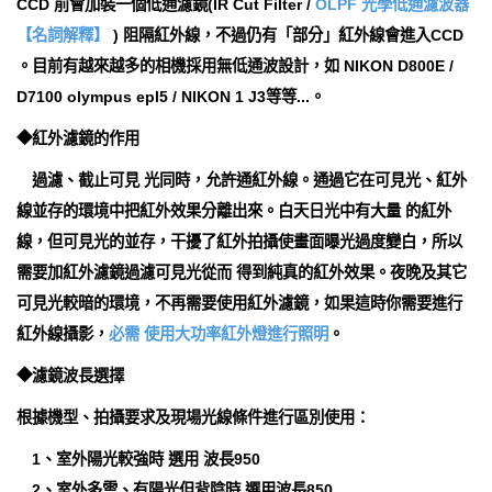
CCD 前會加裝一個低通濾鏡(IR Cut Filter /
OLPF 光學低通濾波器
【名詞解釋】
) 阻隔紅外線，不過仍有「部分」紅外線會進入CCD
。目前有越來越多的相機採用無低通波設計，如 NIKON D800E /
D7100 olympus epl5 / NIKON 1 J3等等...。
◆紅外濾鏡的作用
過濾、截止可見 光同時，允許通紅外線。通過它在可見光、紅外
線並存的環境中把紅外效果分離出來。白天日光中有大量 的紅外
線，但可見光的並存，干擾了紅外拍攝使畫面曝光過度變白，所以
需要加紅外濾鏡過濾可見光從而 得到純真的紅外效果。夜晚及其它
可見光較暗的環境，不再需要使用紅外濾鏡，如果這時你需要進行
紅外線攝影，
必需 使用大功率紅外燈進行照明
。
◆濾鏡波長選擇
根據機型、拍攝要求及現場光線條件進行區別使用：
1、室外陽光較強時 選用 波長950
2、室外多雲、有陽光但背陰時 選用波長850