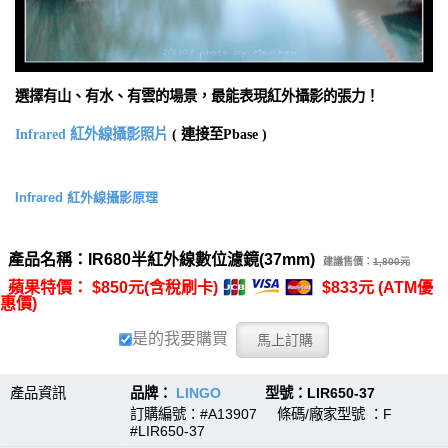
選擇有山、有水、有雲的場景，最能表現紅外攝影的張力！
Infrared 紅外線攝影照片
( 連接至Pbase )
Infrared 紅外線攝影原理
產品名稱：IR680半紅外線數位濾鏡(37mm)
建議售價：
1,800元
蘋果特價： $850元(含稅刷卡)
$833元 (ATM優
惠價)
是的我要購買
產品資訊
品牌：
LINGO
型號：LIR650-37
訂購編號：#A13907 條碼/廠家型號 ：F
#LIR650-37