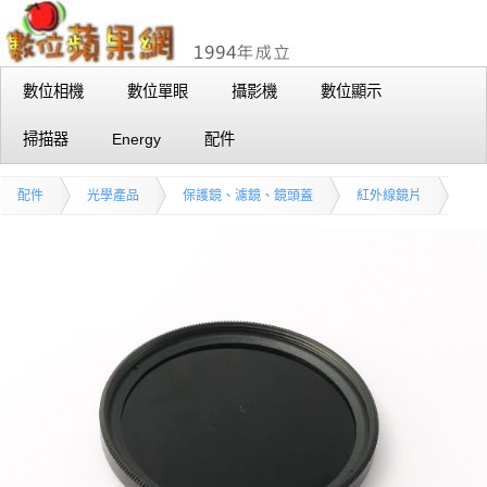
數位相機
數位單眼
攝影機
數位顯示
掃描器
Energy
配件
配件
光學產品
保護鏡、濾鏡、鏡頭蓋
紅外線鏡片