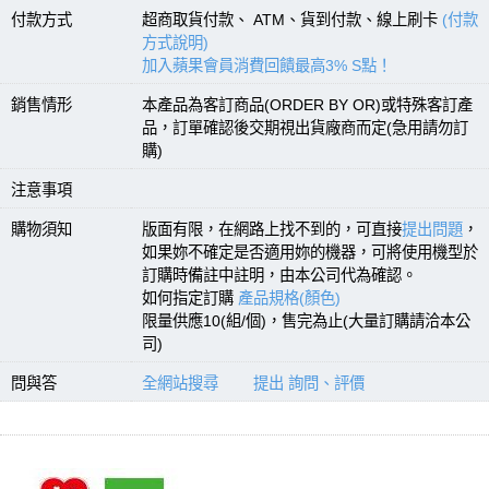
付款方式
超商取貨付款、 ATM、貨到付款、線上刷卡
(付款
方式說明)
加入蘋果會員消費回饋最高3% S點！
銷售情形
本產品為客訂商品(ORDER BY OR)或特殊客訂產
品，訂單確認後交期視出貨廠商而定(急用請勿訂
購)
注意事項
購物須知
版面有限，在網路上找不到的，可直接
提出問題
，
如果妳不確定是否適用妳的機器，可將使用機型於
訂購時備註中註明，由本公司代為確認。
如何指定訂購
產品規格(顏色)
限量供應10(組/個)，售完為止(大量訂購請洽本公
司)
問與答
全網站搜尋
提出 詢問、評價