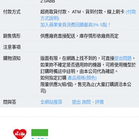
2.0ABB
付款方式
超商取貨付款、 ATM、貨到付款、線上刷卡
(付款
方式說明)
加入蘋果會員消費回饋最高3% S點！
銷售情形
供應廠商直接配送，庫存情形依廠商而定
注意事項
購物須知
版面有限，在網路上找不到的，可直接
提出問題
，
如果妳不確定是否適用妳的機器，可將使用機型於
訂購時備註中註明，由本公司代為確認。
如何指定訂購
產品規格(顏色)
限量供應3(組/個)，售完為止(大量訂購請洽本公
司)
問與答
全網站搜尋
提出 詢問、評價