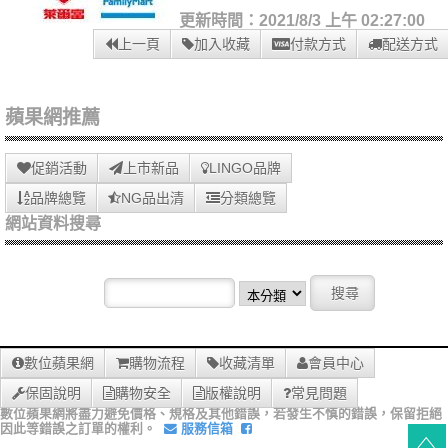
更新時間：2021/8/3 上午 02:27:00
上一頁
加入收藏
付款方式
配送方式
蘋果網推薦
促銷活動
上市新品
LINGO品牌
品牌總覽
NG品出清
分類總覽
網站資料搜尋
數位蘋果網
購物流程
收藏清單
會員中心
保固說明
購物安全
版權說明
常見問題
數位蘋果網將盡力避免價格、規格及其他錯誤，若發生不慎的錯誤，保留拒絕
因此等錯誤之訂單的權利。
服務信箱