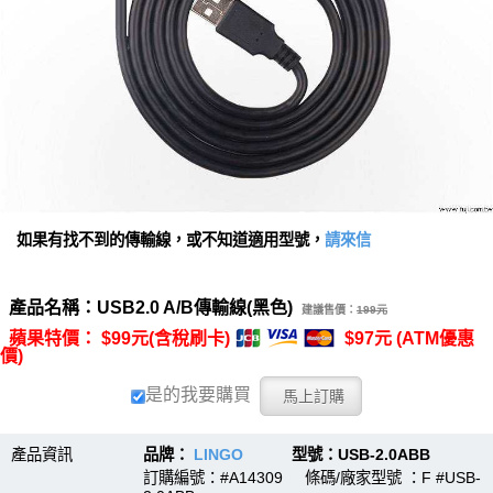
如果有找不到的傳輸線，或不知道適用型號，
請來信
產品名稱：USB2.0 A/B傳輸線(黑色)
建議售價：
199元
蘋果特價： $99元(含稅刷卡)
$97元 (ATM優惠
價)
是的我要購買
產品資訊
品牌：
LINGO
型號：USB-2.0ABB
訂購編號：#A14309 條碼/廠家型號 ：F #USB-