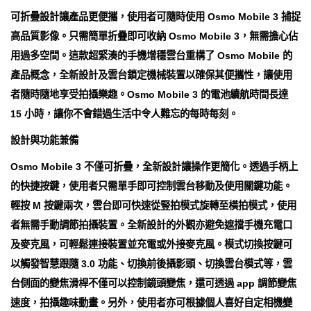
可折疊設計讓產品更便攜，使用者可隨時使用 Osmo Mobile 3 捕捉
高品質影像。只需簡單折疊即可收納 Osmo Mobile 3，無需擔心佔
用過多空間。這款超緊湊的手機增穩雲台重構了 Osmo Mobile 的
產品概念，全新設計及雲台鎖定機械裝置以確保其便攜性，讓使用
者隨時隨地享受拍攝樂趣。Osmo Mobile 3 的電池續航時間長達
15 小時，讓你不會錯過生活中令人難忘的每時每刻。
設計與功能兼備
Osmo Mobile 3 不僅可折疊，全新設計讓操作更簡化。透過手柄上
的快捷按鍵，使用者只需單手即可控制雲台移動及使用關鍵功能。
輕按 M 按鍵兩次，雲台即可快速從豎拍模式旋轉至橫拍模式，使用
者無需手動調節拍攝裝置。全新設計的外觀亦避免遮擋手機充電口
及麥克風，可輕鬆連接裝置並充電或外接麥克風。模式切換按鍵可
以觸發智慧跟隨 3.0 功能、切換前後攝影頭、切換雲台模式等，雲
台側面的變焦滑桿不僅可以控制鏡頭變焦，還可透過 app 調節變焦
速度，拍攝趣味動畫。另外，使用者亦可根據個人喜好自定相機變