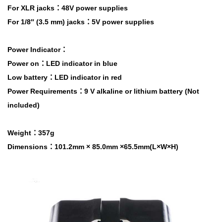
For XLR jacks：48V power supplies
For 1/8″ (3.5 mm) jacks：5V power supplies
Power Indicator：
Power on：LED indicator in blue
Low battery：LED indicator in red
Power Requirements：9 V alkaline or lithium battery (Not
included)
Weight：357g
Dimensions：101.2mm × 85.0mm ×65.5mm(L×W×H)