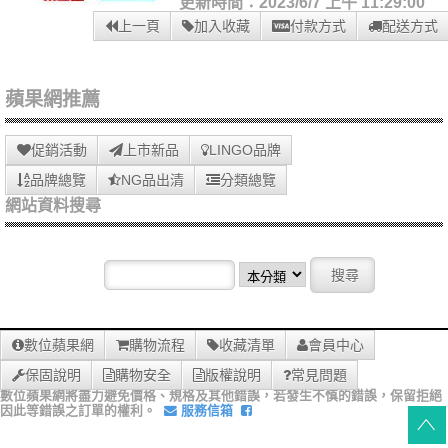
更新時間：2023/6/7 上午 11:29:00
上一頁
加入收藏
付款方式
配送方式
蘋果網推薦
促銷活動
上市新品
LINGO品牌
品牌總覽
NG品出清
分類總覽
網站資料搜尋
數位蘋果網
購物流程
收藏清單
會員中心
保固說明
購物安全
版權說明
常見問題
數位蘋果網將盡力避免價格、規格及其他錯誤，若發生不慎的錯誤，保留拒絕
因此等錯誤之訂單的權利。
服務信箱