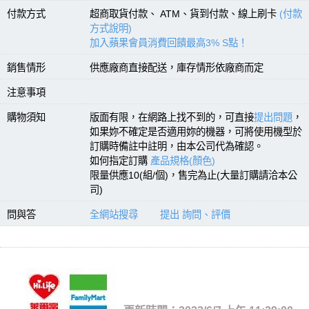
付款方式
超商取貨付款、 ATM、貨到付款、線上刷卡
(付款
方式說明)
加入蘋果會員消費回饋最高3% S點！
銷售情形
供應廠商直接配送，庫存情形依廠商而定
注意事項
購物須知
版面有限，在網路上找不到的，可直接
提出問題
，
如果妳不確定是否適用妳的機器，可將使用機型於
訂購時備註中註明，由本公司代為確認。
如何指定訂購
產品規格(顏色)
限量供應10(組/個)，售完為止(大量訂購請洽本公
司)
問與答
全網站搜尋
提出 詢問、評價