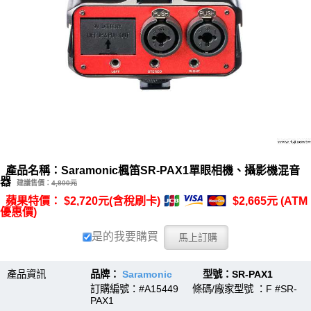
產品名稱：Saramonic楓笛SR-PAX1單眼相機、攝影機混音
器
建議售價：
4,800元
蘋果特價： $2,720元(含稅刷卡)
$2,665元 (ATM
優惠價)
是的我要購買
產品資訊
品牌：
Saramonic
型號：SR-PAX1
訂購編號：#A15449 條碼/廠家型號 ：F #SR-
PAX1