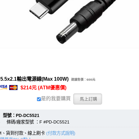
5x2.1輸出電源線(Max 100W)
建議售價：
600元
$214元 (ATM優惠價)
是的我要購買
：PD-DC5521
 條碼/廠家型號 ：F #PD-DC5521
TM、貨到付款、線上刷卡
(付款方式說明)