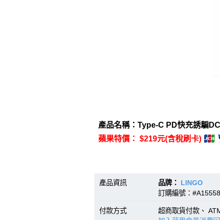
產品名稱：Type-C PD快充誘騙DC5.
蘋果特價： $219元(含稅刷卡)
產品資訊
品牌：
LINGO
型號
訂購編號：#A15558
付款方式
超商取貨付款、 A