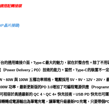
款式請搭配轉接頭
HP晶片接頭)
id和PC平台的通用連接介面，Type-C最大的魅力，就在於整合性。除
ower Delivery；PD）技術的能力。當然，Type-C的裝置不一
、60W 與 100W 五種功率規格，電壓採用 5V、9V、12V、20V，最高
00W 功率，最新更新版的PD 3.0增加了可編程電源供應（Programmabl
容於高通最新的 QC 4、QC 4+ 快充技術，USB PD 快充
源轉轉成電源輸出為筆電充電，讓筆電升級最新PD充電，只要帶個P