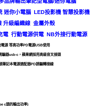
碩多品牌輸出筆記型電腦/迷你電腦
統 迷你小電腦 LED投影機 智慧投影機
充電線 升級編織線 金屬外殼
PD充電 行動電源供電 NB外接行動電源
行動電源 等高功率PD電源USB使用
線PD誘騙器usb-c，蘋果網採用高級音叉接頭
1mm公頭筆記本電源適配器PD誘騙轉接線
e c頭的輸出功率)