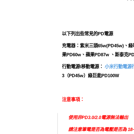
以下列出些常見的PD電源
充電器：紫米三頭65w(PD45w)、綠聯
果PD60w、蘋果PD87w 、斯泰克PD
行動電源\移動電源：
小米行動電源行動電
3（PD45w）綠巨能PD100W
注意事項：
使用非PD3.0/2.0電源無法輸出
請注意筆電是否為電壓是否為 18