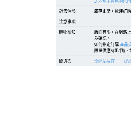
加入蘋果會員消費回
銷售情形
庫存正常，歡迎訂購(
注意事項
購物須知
版面有限，在網路上
為確認。
如何指定訂購
產品規
限量供應5(組/個)
問與答
全網站搜尋
提