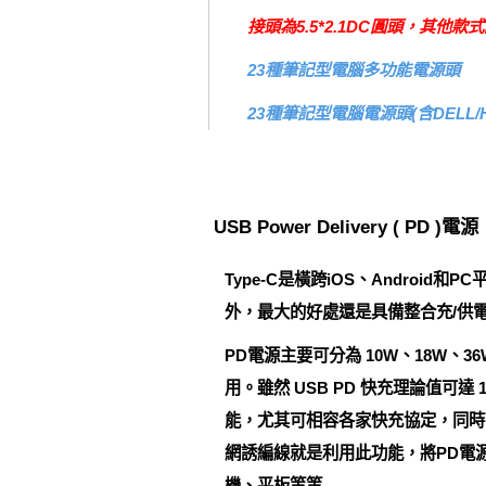
接頭為5.5*2.1DC圓頭，其他
23種筆記型電腦多功能電源頭
23種筆記型電腦電源頭(含DELL/
USB Power Delivery ( PD )電源
Type-C是橫跨iOS、Andro
外，最大的好處還是具備整合充/供電（P
PD電源主要可分為 10W、18W、36W
用。雖然 USB PD 快充理論值可達 1
能，尤其可相容各家快充協定，同時可相
網誘編線就是利用此功能，將PD電
機、平板等等..