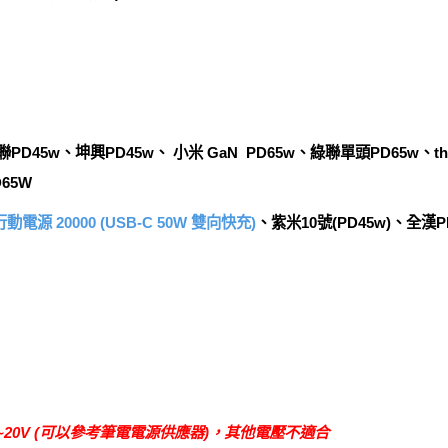
PD45w、坤興PD45w、 小米 GaN PD65w、綠聯單頭PD65w、th
65W
源 20000 (USB-C 50W 雙向快充)
、紫米10號(PD45w)、全漢P
~20V (可以參考筆電電源供應器)，其他電壓不適合