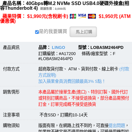
產品名稱：40Gbps轉M.2 NVMe SSD USB4.0硬碟外接盒(相
容Thunderbolt 4)
建議售價：
3,000元
蘋果特價： $1,990元(含稅刷卡)
$1,950元 (ATM
優惠價)
是的我要購買
產品資訊
品牌：
LINGO
型號：LOBASM2464PD
訂購編號：#A17200 條碼/廠家型號 ：F
#LOBASM2464PD
付款方式
超商取貨付款、 ATM、貨到付款、線上刷卡
(付款
方式說明)
加入蘋果會員消費回饋最高3% S點！
銷售情形
本產品屬於接單生產(進口)、特別訂製、國外代訂
或特別訂購商品，不接受退換貨，部分產品需預付
訂金，訂單完成概不接受退換貨
注意事項
不含SSD，訂購約10-14天
購物須知
版面有限，在網路上找不到的，可直接
提出問題
，
如果妳不確定是否適用妳的機器，可將使用機型於