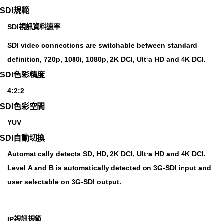
SDI規範
SDI視訊資料速率
SDI video connections are switchable between standard
definition, 720p, 1080i, 1080p, 2K DCI, Ultra HD and 4K DCI.
SDI色彩精度
4:2:2
SDI色彩空間
YUV
SDI自動切換
Automatically detects SD, HD, 2K DCI, Ultra HD and 4K DCI.
Level A and B is automatically detected on 3G‑SDI input and
user selectable on 3G‑SDI output.
IP視訊規範