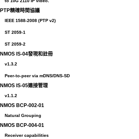
to 10G 2110 IP video.
PTP精確時間協議
IEEE 1588-2008 (PTP v2)
ST 2059-1
ST 2059-2
NMOS IS-04發現和註冊
v1.3.2
Peer-to-peer via mDNS/DNS‑SD
NMOS IS-05連接管理
v1.1.2
NMOS BCP-002-01
Natural Grouping
NMOS BCP-004-01
Receiver capabilities