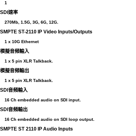
1
SDI速率
270Mb, 1.5G, 3G, 6G, 12G.
SMPTE ST-2110 IP Video Inputs/Outputs
1 x 10G Ethernet
模擬音頻輸入
1 x 5 pin XLR Talkback.
模擬音頻輸出
1 x 5 pin XLR Talkback.
SDI音頻輸入
16 Ch embedded audio on SDI input.
SDI音頻輸出
16 Ch embedded audio on SDI loop output.
SMPTE ST 2110 IP Audio Inputs