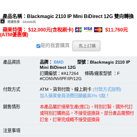
產品名稱：Blackmagic 2110 IP Mini BiDirect 12G 雙向轉換
器
建議售價：
18,000元
蘋果特價： $12,000元(含稅刷卡)
$11,760元
(ATM優惠價)
是的我要購買
產品資訊
品牌：
BMD
型號：Blackmagic 2110 IP
Mini BiDirect 12G
訂購編號：#A17264 條碼/廠家型號 ：F
#CONVNVIPF/IP/12G
付款方式
ATM、貨到付款、線上刷卡
(付款方式說明)
加入蘋果會員消費回饋最高3% S點！
銷售情形
本產品屬於接單生產(進口)、特別訂製、國外代訂
或特別訂購商品，不接受退換貨，部分產品需預付
訂金，訂單完成概不接受退換貨
注意事項