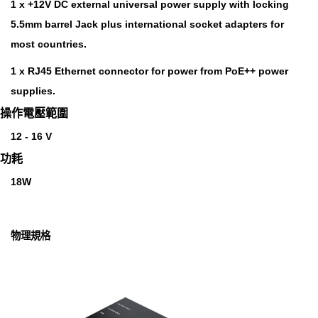
1 x +12V DC external universal power supply with locking
5.5mm barrel Jack plus international socket adapters for
most countries.
1 x RJ45 Ethernet connector for power from PoE++ power
supplies.
操作電壓範圍
12 - 16 V
功耗
18W
物理規格