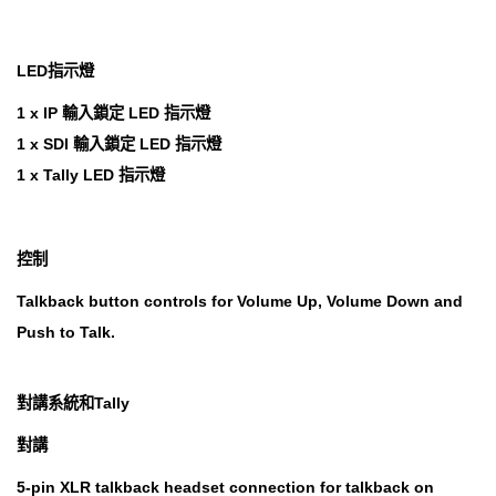
LED指示燈
1 x IP 輸入鎖定 LED 指示燈
1 x SDI 輸入鎖定 LED 指示燈
1 x Tally LED 指示燈
控制
Talkback button controls for Volume Up, Volume Down and
Push to Talk.
對講系統和Tally
對講
5‑pin XLR talkback headset connection for talkback on