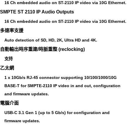
16 Ch embedded audio on ST-2110 IP video via 10G Ethernet.
SMPTE ST 2110 IP Audio Outputs
16 Ch embedded audio on ST-2110 IP video via 10G Ethernet.
多速率支援
Auto detection of SD, HD, 2K, Ultra HD and 4K.
自動輸出時序重建/時脈重整 (reclocking)
支持
乙太網
1 x 10Gb/s RJ‑45 connector supporting 10/100/1000/10G
BASE-T for SMPTE-2110 IP video in and out, configuration
and firmware updates.
電腦介面
USB-C 3.1 Gen 1 (up to 5 Gb/s) for configuration and
firmware updates.