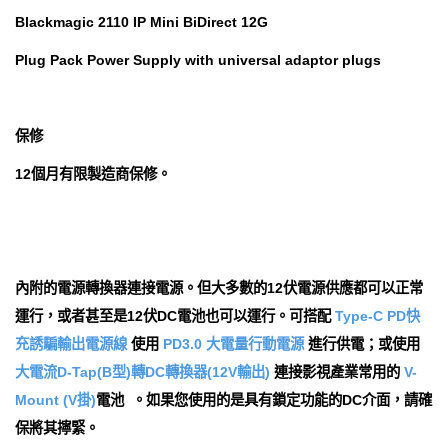
Blackmagic 2110 IP Mini BiDirect 12G
Plug Pack Power Supply with universal adaptor plugs
保修
12個月有限製造商保修。
內附的電源轉換器連接電源。但大多數的12伏電源供應都可以正常
運行，或者甚至是12伏DC電池也可以運行。可搭配
Type-C PD快
充誘騙輸出電源線
使用
PD3.0 大電量行動電源
進行供電；或使用
大電流D-Tap(B型)轉DC轉換器(12V輸出)
連接影視產業常用的
V-
Mount (V掛)
電池 。如果您使用的是具有鎖定功能的DC介面，請確
保將其擰緊。