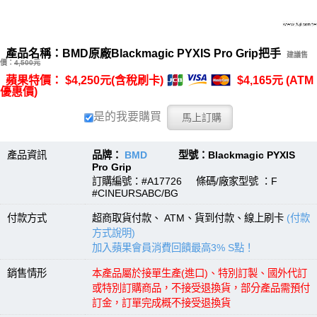
產品名稱：BMD原廠Blackmagic PYXIS Pro Grip把手
建議售
價：
4,500元
蘋果特價： $4,250元(含稅刷卡)
$4,165元 (ATM
優惠價)
是的我要購買
產品資訊
品牌：
BMD
型號：Blackmagic PYXIS
Pro Grip
訂購編號：#A17726 條碼/廠家型號 ：F
#CINEURSABC/BG
付款方式
超商取貨付款、 ATM、貨到付款、線上刷卡
(付款
方式說明)
加入蘋果會員消費回饋最高3% S點！
銷售情形
本產品屬於接單生產(進口)、特別訂製、國外代訂
或特別訂購商品，不接受退換貨，部分產品需預付
訂金，訂單完成概不接受退換貨