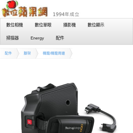
數位相機
數位單眼
攝影機
數位顯示
掃描器
Energy
配件
配件
腳架
機籠/機籠周邊