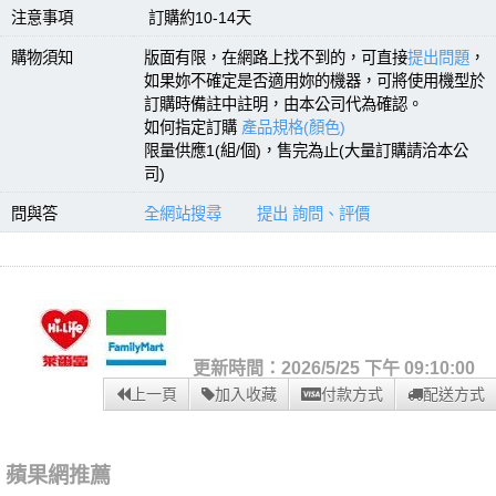
注意事項
訂購約10-14天
購物須知
版面有限，在網路上找不到的，可直接
提出問題
，
如果妳不確定是否適用妳的機器，可將使用機型於
訂購時備註中註明，由本公司代為確認。
如何指定訂購
產品規格(顏色)
限量供應1(組/個)，售完為止(大量訂購請洽本公
司)
問與答
全網站搜尋
提出 詢問、評價
更新時間：2026/5/25 下午 09:10:00
上一頁
加入收藏
付款方式
配送方式
蘋果網推薦