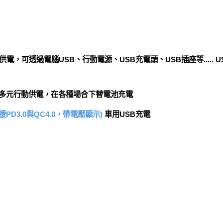
C供電，可透過電腦USB、行動電源、USB充電頭、USB插座等.....
使用方便多元行動供電，在各種場合下替電池充電
援PD3.0與QC4.0，帶電壓顯示)
車用USB充電