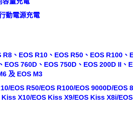
同容量充電
用行動電源充電
R8、EOS R10、EOS R50、EOS R100、E
、EOS 760D、EOS 750D、EOS 200D II、
M6 及 EOS M3
10/EOS R50/EOS R100/EOS 9000D/EOS 8
S Kiss X10/EOS Kiss X9/EOS Kiss X8i/E