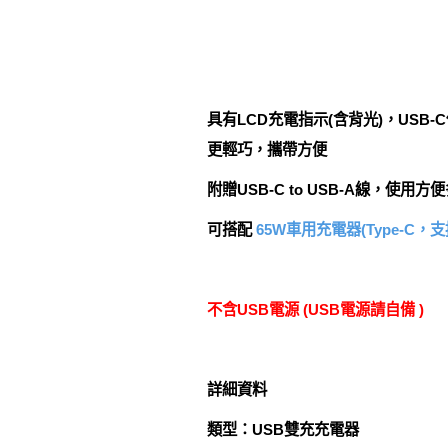
具有LCD充電指示(含背光)，USB-
更輕巧，攜帶方便
附贈USB-C to USB-A線，
可搭配
65W車用充電器(Type-C，支
不含USB電源 (USB電源請自備 )
詳細資料
類型：USB雙充充電器