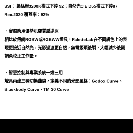
SSI： 鎢絲燈3200K模式下達 92；自然光CIE D55模式下達87
Rec.2020 覆蓋率：92%
．實際應用優勢肌膚質感還原
相比於傳統RGBW或RGBWW燈具，PaletteLab在不同膚色上的表
現更接近自然光，光影過渡更自然，無需繁瑣後製，大幅減少後期
調色校正工作量。
．智慧控制與專業系統一燈三用
燈具內建三種切換曲線，定義不同的光影風格：Godox Curve、
Blackbody Curve、TM-30 Curve