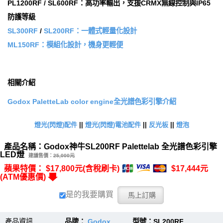
PL1200RF / SL600RF：高功率輸出，支援CRMX無線控制與IP65
防護等級
SL300RF
/
SL200RF：一體式輕量化設計
ML150RF：模組化設計，機身更輕便
相關介紹
Godox PaletteLab color engine全光譜色彩引擎介紹
燈光(閃燈)配件
||
燈光(閃燈)電池配件
||
反光板
||
燈泡
產品名稱：Godox神牛SL200RF Palettelab 全光譜色彩引擎
LED燈
建議售價：
25,000元
蘋果特價： $17,800元(含稅刷卡)
$17,444元
(ATM優惠價)
是的我要購買
產品資訊
品牌：
Godox
型號：SL200RF