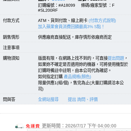
訂購編號：#A18099 條碼/廠家型號 ：F
#SL200RF
付款方式
ATM、貨到付款、線上刷卡
(付款方式說明)
加入蘋果會員消費回饋最高3% S點！
銷售情形
供應廠商直接配送，庫存情形依廠商而定
注意事項
購物須知
版面有限，在網路上找不到的，可直接
提出問題
，
如果妳不確定是否適用妳的機器，可將使用機型於
訂購時備註中註明，由本公司代為確認。
如何指定訂購
產品規格(顏色)
限量供應1(組/個)，售完為止(大量訂購請洽本公
司)
問與答
全網站搜尋
提出 詢問、評價
更新時間：2026/7/17 下午 04:00:00