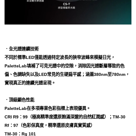
．全光譜連續技術
不同於標準LED僅能透過特定波長的狹窄波峰來模擬日光，
PaletteLab填補了可見光譜中的空隙，消除因光譜斷層導致的色
偏、色調缺失以及LED常見的生硬扁平感；涵蓋380nm至780nm，
實現真正的連續光譜呈現。
．頂級顯色性能
PaletteLab在多項專業色彩指標上表現優異。
CRI R9：99（極高精準度還原飽滿深邃的自然紅潤感）；TM-30
Rf：97（色彩保真度，精準還原皮膚真實質感）
TM-30：Rg 101