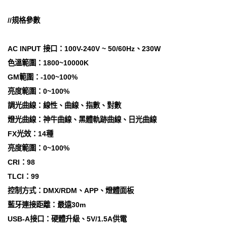
//規格參數
AC INPUT 接口：100V-240V ~ 50/60Hz、230W
色溫範圍：1800~10000K
GM範圍：-100~100%
亮度範圍：0~100%
調光曲線：線性、曲線、指數、對數
燈光曲線：神牛曲線、黑體軌跡曲線、日光曲線
FX光效：14種
亮度範圍：0~100%
CRI：98
TLCI：99
控制方式：DMX/RDM、APP、燈體面板
藍牙連接距離：最遠30m
USB-A接口：硬體升級、5V/1.5A供電