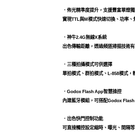
．佈光精準度提升，支援豐富單燈獨
實現TTL與M模式快速切換、功率
．神牛2.4G無線X系統
出色傳輸距離，透過頻道掃描技術有效
．三種拍攝模式可供選擇
單拍模式、群拍模式、L-858模式
．Godox Flash App智慧操控
內建藍牙模組，可搭配Godox Fla
．出色快門控制功能
可直接觸控設定縮時、曝光、間隔等參