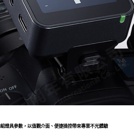
示四組燈具參數，以值觀介面、便捷操控帶來專業不光體驗