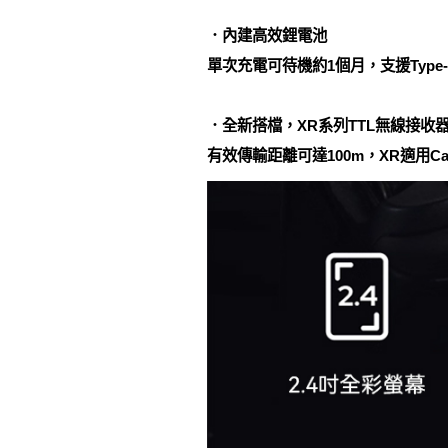
．內建高效鋰電池
單次充電可待機約1個月，支援Typ
．全新搭檔，XR系列TTL無線接收
有效傳輸距離可達100m，XR適用C