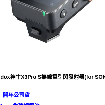
odox神牛X3Pro S無線電引閃發射器(for SON
單 開年公司貨