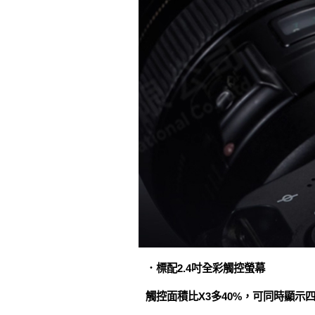
．標配2.4吋全彩觸控螢幕
觸控面積比X3多40%，可同時顯