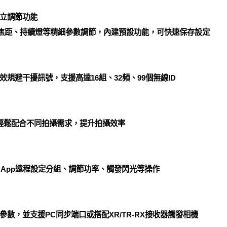
立調節功能
、焦距、持續燈等精細參數調節，內建預設功能，可快速保存設定
規避干擾訊號，支援高達16組、32頻、99個無線ID
，輕鬆配合不同拍攝需求，提升拍攝效率
sh App遠程設定分組、調節功率、觸發閃光等操作
數，並支援PC同步端口或搭配XR/TR-RX接收器觸發相機