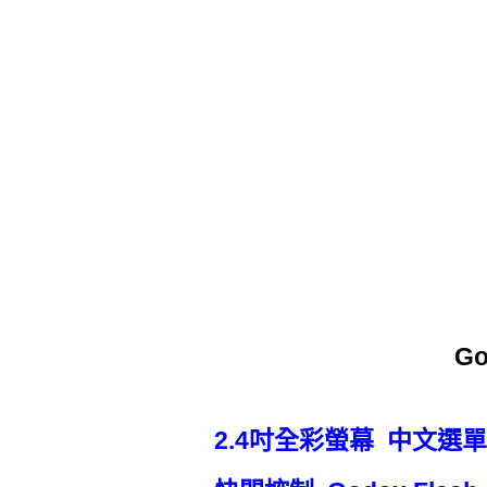
G
2.4吋全彩螢幕 中文選