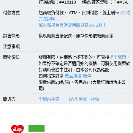
訂購編號：#A18113 條碼/廠家型號 ：F #X3-L
付款方式
超商取貨付款、 ATM、貨到付款、線上刷卡
(付款
方式說明)
加入蘋果會員消費回饋最高3% S點！
銷售情形
供應廠商直接配送，庫存情形依廠商而定
注意事項
購物須知
版面有限，在網路上找不到的，可直接
提出問題
，
如果妳不確定是否適用妳的機器，可將使用機型於
訂購時備註中註明，由本公司代為確認。
如何指定訂購
產品規格(顏色)
限量供應2(組/個)，售完為止(大量訂購請洽本公
司)
問與答
全網站搜尋
提出 詢問、評價