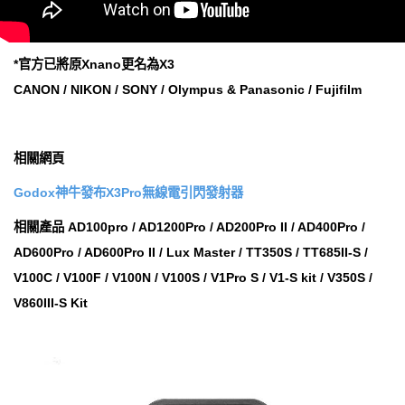
*官方已將原Xnano更名為X3
CANON / NIKON / SONY / Olympus & Panasonic / Fujifilm
相關網頁
Godox神牛發布X3Pro無線電引閃發射器
相關產品 AD100pro / AD1200Pro / AD200Pro II / AD400Pro /
AD600Pro / AD600Pro II / Lux Master / TT350S / TT685II-S /
V100C / V100F / V100N / V100S / V1Pro S / V1-S kit / V350S /
V860III-S Kit