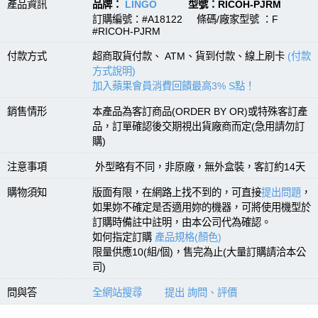
產品資訊
品牌：
LINGO
型號：RICOH-PJRM
訂購編號：#A18122 條碼/廠家型號 ：F
#RICOH-PJRM
付款方式
超商取貨付款、 ATM、貨到付款、線上刷卡
(付款
方式說明)
加入蘋果會員消費回饋最高3% S點！
銷售情形
本產品為客訂商品(ORDER BY OR)或特殊客訂產
品，訂單確認後交期視出貨廠商而定(急用請勿訂
購)
注意事項
外型略有不同，非原廠，無外盒裝，客訂約14天
購物須知
版面有限，在網路上找不到的，可直接
提出問題
，
如果妳不確定是否適用妳的機器，可將使用機型於
訂購時備註中註明，由本公司代為確認。
如何指定訂購
產品規格(顏色)
限量供應10(組/個)，售完為止(大量訂購請洽本公
司)
問與答
全網站搜尋
提出 詢問、評價