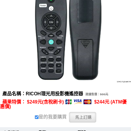
產品名稱：RICOH理光用投影機遙控器
建議售價：
500元
蘋果特價： $249元(含稅刷卡)
$244元 (ATM優
惠價)
是的我要購買