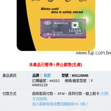
本產品已暫停 / 停止銷售(生產)
產品資訊
品牌：
萩原
型號：MS128MB
訂購編號：#A252 條碼/廠家型號 ：F
#AMS128
付款方式
超商取貨付款、 ATM、貨到付款、線上刷卡
(付款
方式說明)
加入蘋果會員消費回饋最高3% S點！