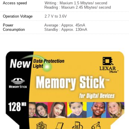
Access speed
Writing : Maxium 1.5 Mbytes/ second
Reading : Maxium 2.45 Mbytes/ second
Operation Voltage
2.7 V to 3.6V
Power
Average : Approx. 45mA
Consumption
Standby : Approx. 130mA