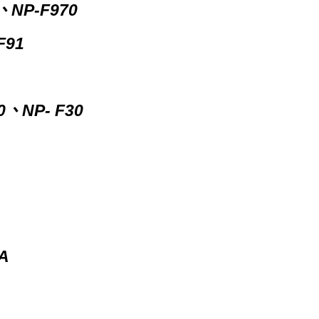
、NP-F970
F91
0、NP- F30
A