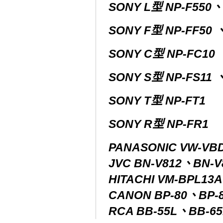
SONY L型 NP-F550、
SONY F型 NP-FF50 、
SONY C型 NP-FC10 
SONY S型 NP-FS11 、
SONY T型 NP-FT1
SONY R型 NP-FR1
PANASONIC VW-VB
JVC BN-V812、BN-
HITACHI VM-BPL1
CANON BP-80、BP-
RCA BB-55L、BB-6