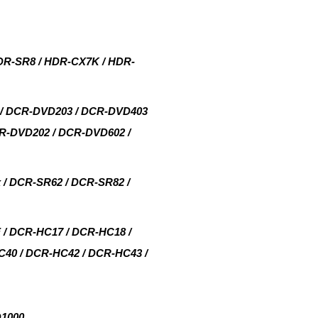
-SR8 / HDR-CX7K / HDR-
DCR-DVD203 / DCR-DVD403
R-DVD202 / DCR-DVD602 /
DCR-SR62 / DCR-SR82 /
DCR-HC17 / DCR-HC18 /
40 / DCR-HC42 / DCR-HC43 /
1000