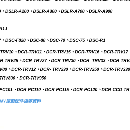
100、DSLR-A200、DSLR-A300、DSLR-A700、DSLR-A900
A1J
7、DSC-F828、DSC-80、DSC-70、DSC-75、DSC-R1
TRV10、DCR-TRV11、DCR-TRV15、DCR-TRV16、DCR-TRV17
R-TRV25、DCR-TRV27、DCR-TRV30、DCR- TRV33、DCR-TRV
V80、DCR-TRV12、DCR- TRV230、DCR-TRV250、DCR-TRV33
TRV830、DCR-TRV950
PC101、DCR-PC110、DCR-PC115、DCR-PC120、DCR-CCD-TR
ONY原廠配件相容資料