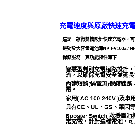
充電速度與原廠快速充
這是一款微雙槽設計快速充電器，可同
是對於大容量電池如NP-FV100a
保修服務，其功能特性如下
智慧型判別充電迴路設計，
流，以確保充電安全並延長
內建短路(過電流)保護線
電。
家用( AC 100-240V
具有CE、UL、GS、萊因
Booster Switch
常充電，針對這種電池，可以按住Bo