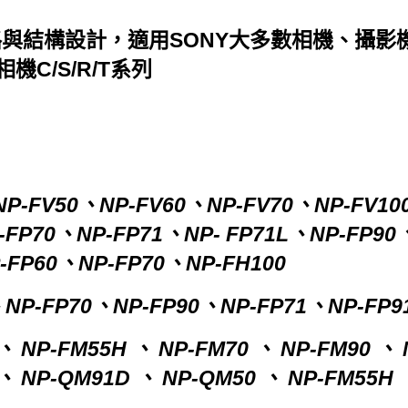
與結構設計，適用SONY大多數相機、攝影
、相機C/S/R/T系列
P-FV50、NP-FV60、NP-FV70、NP-FV10
-FP70、NP-FP71、NP- FP71L、NP-FP90
-FP60、NP-FP70、NP-FH100
、NP-FP70、NP-FP90、NP-FP71、NP-FP9
、 NP-FM55H 、 NP-FM70 、 NP-FM90 、 
、 NP-QM91D 、 NP-QM50 、 NP-FM55H 