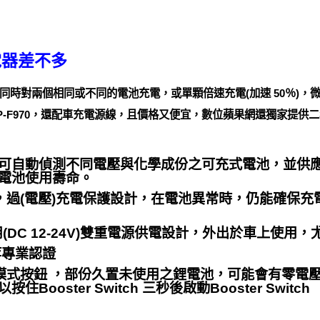
電器差不多
時對兩個相同或不同的電池充電，或單顆倍速充電(加速 50％)，
 / NP-F970，還配車充電源線，且價格又便宜，數位蘋果網還獨家
可自動偵測不同電壓與化學成份之可充式電池，並供
電池使用壽命。
路，過(電壓)充電保護設計，在電池異常時，仍能確保
 )及車用(DC 12-24V)雙重電源供電設計，外出於車上使
等專業認證
 救援電池模式按鈕 ，部份久置未使用之鋰電池，可能會有
oster Switch 三秒後啟動Booster Switch