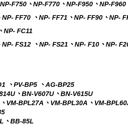
NP-F750、NP-F770、NP-F950、NP-F960
NP- FF70 、NP- FF71、NP- FF90、NP- F
、NP- FC11
NP- FS12 、NP- FS21、NP- F10、NP- F2
D1 、PV-BP5 、AG-BP25
V814U、BN-V607U、BN-V615U
3A、VM-BPL27A、VM-BPL30A、VM-BPL60
85
5L、BB-85L