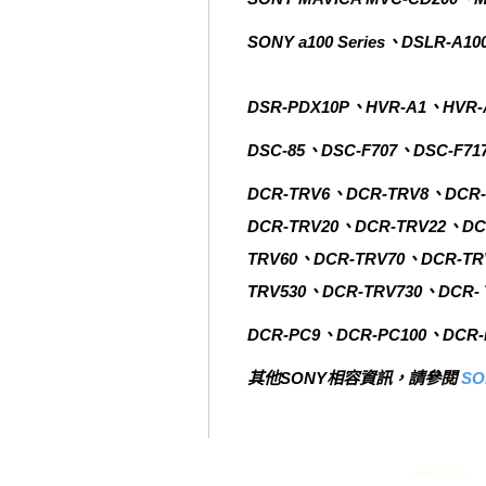
SONY a100 Series、DSLR-A
DSR-PDX10P、HVR-A1、HVR-
DSC-85、DSC-F707、DSC-F71
DCR-TRV6、DCR-TRV8、DCR-
DCR-TRV20、DCR-TRV22、DC
TRV60、DCR-TRV70、DCR-TR
TRV530、DCR-TRV730、DCR- 
DCR-PC9、DCR-PC100、DCR-
其他SONY相容資訊，請參閱
S