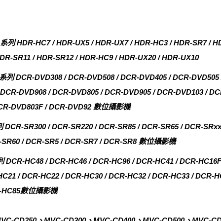
HC7 / HDR-UX5 / HDR-UX7 / HDR-HC3 / HDR-SR7 / HDR
HDR-SR11 / HDR-SR12 / HDR-HC9 / HDR-UX20 / HDR-UX10
-DVD308 / DCR-DVD508 / DCR-DVD405 / DCR-DVD505 / 
 DCR-DVD908 / DCR-DVD805 / DCR-DVD905 / DCR-DVD103 / DC
DCR-DVD803F / DCR-DVD92 數位攝影機
300 / DCR-SR220 / DCR-SR85 / DCR-SR65 / DCR-SRxx / 
CR-SR60 / DCR-SR5 / DCR-SR7 / DCR-SR8 數位攝影機
48 / DCR-HC46 / DCR-HC96 / DCR-HC41 / DCR-HC16F / 
C21 / DCR-HC22 / DCR-HC30 / DCR-HC32 / DCR-HC33 / DCR-HC
DCR-HC85數位攝影機
MVC-CD250、MVC-CD300、MVC-CD400、MVC-CD500、MVC-CD