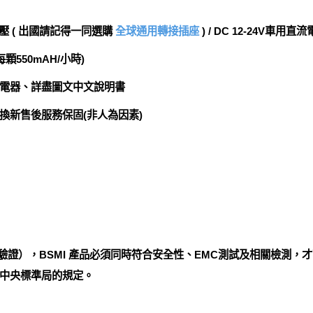
電壓 ( 出國請記得一同選購
全球通用轉接插座
) / DC 12-24V車用直
每顆550mAH/小時)
電器、詳盡圖文中文說明書
換新售後服務保固(非人為因素)
驗證），BSMI 產品必須同時符合安全性、EMC測試及相關檢測，才
中央標準局的規定。