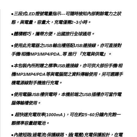
●三段式LED燈號電量指示---可隨時檢知內部剩餘電力之狀
態，與電量，容量大，充電僅需2~3小時。
●體積輕巧，攜帶方便，出國旅行全球通用。
●使用此充電器之USB輸出槽搭配USB連接線，亦可直接對
手機/相機/MP3/MP4/PDA..等 進行 『充電與供電』。
●本包裝內所附贈之標準USB連接線，亦可供大部份手機/相
機/MP3/MP4/PDA等與電腦間之資料傳輸使用，另可選購手
機電源線對手機進行充電。
●使用電腦USB槽供電時，本機前端之USB插槽亦可當作電
腦傳輸槽使用。
● 超快速充電效率(1000mA )，可在約25~60分鐘內充飽一
顆標準容量鋰電池。
●內建短路(過電流)保護線路、過(電壓)充電保護設計，在電