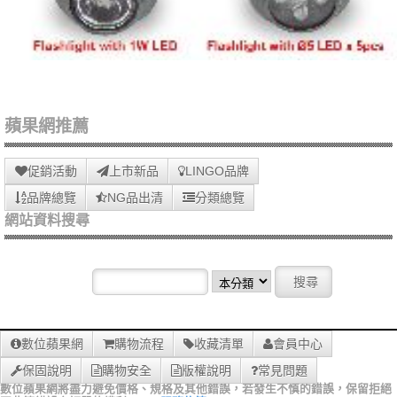
蘋果網推薦
促銷活動
上市新品
LINGO品牌
品牌總覽
NG品出清
分類總覽
網站資料搜尋
數位蘋果網
購物流程
收藏清單
會員中心
保固說明
購物安全
版權說明
常見問題
數位蘋果網將盡力避免價格、規格及其他錯誤，若發生不慎的錯誤，保留拒絕