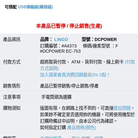
可搭配
USB傳輸線(轉接線)
本產品已暫停 / 停止銷售(生產)
產品資訊
品牌：
LINGO
型號：DCPOWER
訂購編號：#A4373 條碼/廠家型號 ：F
#DCPOWER EC-753
付款方式
超商取貨付款、 ATM、貨到付款、線上刷卡
(付款
方式說明)
加入蘋果會員消費回饋最高3% S點！
銷售情形
產品已暫停銷售/停止銷售/停產
注意事項
手電筒頭為選購
購物須知
版面有限，在網路上找不到的，可直接
提出問題
，
如果妳不確定是否適用妳的機器，可將使用機型於
訂購時備註中註明，由本公司代為確認。
如何指定訂購
產品規格(顏色)