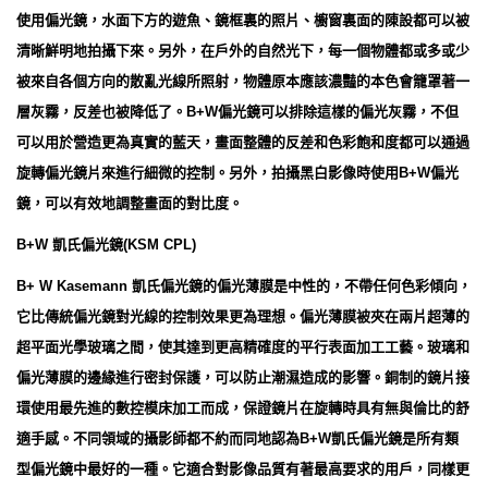
使用偏光鏡，水面下方的遊魚、鏡框裏的照片、櫥窗裏面的陳設都可以被
清晰鮮明地拍攝下來。另外，在戶外的自然光下，每一個物體都或多或少
被來自各個方向的散亂光線所照射，物體原本應該濃豔的本色會籠罩著一
層灰霧，反差也被降低了。B+W偏光鏡可以排除這樣的偏光灰霧，不但
可以用於營造更為真實的藍天，畫面整體的反差和色彩飽和度都可以通過
旋轉偏光鏡片來進行細微的控制。另外，拍攝黑白影像時使用B+W偏光
鏡，可以有效地調整畫面的對比度。
B+W 凱氏偏光鏡(KSM CPL)
B+ W Kasemann 凱氏偏光鏡的偏光薄膜是中性的，不帶任何色彩傾向，
它比傳統偏光鏡對光線的控制效果更為理想。偏光薄膜被夾在兩片超薄的
超平面光學玻璃之間，使其達到更高精確度的平行表面加工工藝。玻璃和
偏光薄膜的邊緣進行密封保護，可以防止潮濕造成的影響。銅制的鏡片接
環使用最先進的數控模床加工而成，保證鏡片在旋轉時具有無與倫比的舒
適手感。不同領域的攝影師都不約而同地認為B+W凱氏偏光鏡是所有類
型偏光鏡中最好的一種。它適合對影像品質有著最高要求的用戶，同樣更