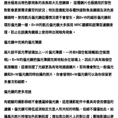
適合極易出現色散現象的長焦距大孔徑鏡頭， 這種鏡片也極適用於那些
對影像素質需求嚴苛的狀況；特別是應配用各種快速對焦長鏡頭及消色差
鏡頭時。使用凱氏偏光鏡這種情況便不會發生。與B+W的線形偏光鏡和
環形偏光鏡一樣，B+W的凱氏偏光鏡大多採用 MRC鍍鏌和超薄型濾鏡接
環，防止在超廣角鏡頭上使用時出現暗角現象。
偏光鏡中完美的偏光薄膜
兩片超平面光學玻璃加上一片偏光薄膜，一共有6個空氣接觸面(空氣間
格)。B+W的偏光鏡把偏光薄膜完美地粘合在玻璃上，因此只具有兩個空
氣接觸面，這樣保證了光線更為有效地通過鏡片。若有機會對比一般偏光
鏡和B+W偏光鏡同時拍攝的照片，你會發現B+W偏光鏡可以為你保留更
多層次和細節。
偏光鏡的更多用途
有經驗的攝影師絕不會遺漏掉偏光鏡，這是攝影配件中最具有使用價值的
濾鏡。偏光鏡可降低或消除反光是人所共知的特點，但絕不僅僅如此。拍
攝風光照片時增加色彩飽和度；增加黑白照片上的對比度；壓暗影調以便