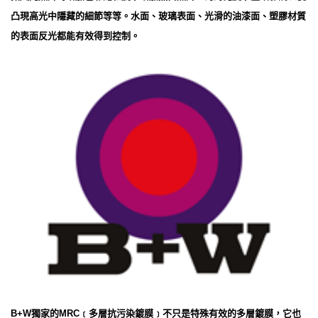
凸現高光中隱藏的細節等等。水面、玻璃表面、光滑的油漆面、塑膠材質
的表面反光都能有效得到控制。
B+W獨家的MRC﹝多層抗污染鍍膜﹞不只是特殊有效的多層鍍膜，它也