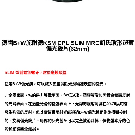
德國B+W施耐德KSM CPL SLIM MRC凱氏環形超薄
偏光鏡片(62mm)
SLIM 型前端無螺牙，附原廠鏡頭蓋
使用B+W偏光鏡，可以減少甚至消除光滑物體表面的反光。
非金屬表面，指的是非導電平面。包括玻璃、塑膠等看似同樣會鏡面反射
的光滑表面。在這些光滑的物體表面上，光線的照射角度在40-70度時會
發生強烈的反射，但其實這種反射光線通過B+W偏光鏡是能夠得到控制
的。旋轉偏光鏡片，局部的反光甚至可以完全被消除掉。但物體本身的色
彩和影調完全無損。