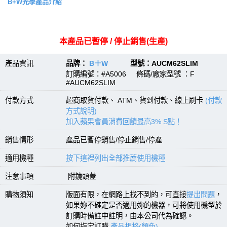
B+W光學產品介紹
本產品已暫停 / 停止銷售(生產)
產品資訊
品牌：
B＋W
型號：AUCM62SLIM
訂購編號：#A5006 條碼/廠家型號 ：F
#AUCM62SLIM
付款方式
超商取貨付款、 ATM、貨到付款、線上刷卡
(付款
方式說明)
加入蘋果會員消費回饋最高3% S點！
銷售情形
產品已暫停銷售/停止銷售/停產
適用機種
按下這裡列出全部推薦使用機種
注意事項
附鏡頭蓋
購物須知
版面有限，在網路上找不到的，可直接
提出問題
，
如果妳不確定是否適用妳的機器，可將使用機型於
訂購時備註中註明，由本公司代為確認。
如何指定訂購
產品規格(顏色)