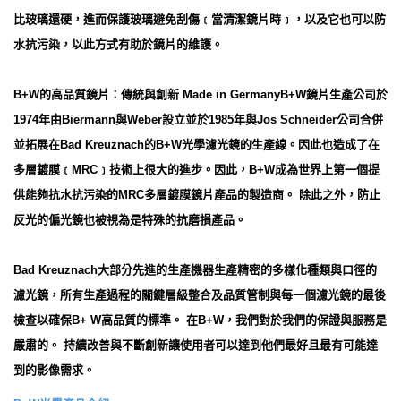
比玻璃還硬，進而保護玻璃避免刮傷﹝當清潔鏡片時﹞，以及它也可以防
水抗污染，以此方式有助於鏡片的維護。
B+W的高品質鏡片：傳統與創新 Made in GermanyB+W鏡片生產公司於
1974年由Biermann與Weber設立並於1985年與Jos Schneider公司合併
並拓展在Bad Kreuznach的B+W光學濾光鏡的生產線。因此也造成了在
多層鍍膜﹝MRC﹞技術上很大的進步。因此，B+W成為世界上第一個提
供能夠抗水抗污染的MRC多層鍍膜鏡片產品的製造商。 除此之外，防止
反光的偏光鏡也被視為是特殊的抗磨損產品。
Bad Kreuznach大部分先進的生產機器生產精密的多樣化種類與口徑的
濾光鏡，所有生產過程的關鍵層級整合及品質管制與每一個濾光鏡的最後
檢查以確保B+ W高品質的標準。 在B+W，我們對於我們的保證與服務是
嚴肅的。 持續改善與不斷創新讓使用者可以達到他們最好且最有可能達
到的影像需求。