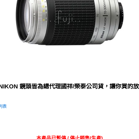
NIKON 鏡頭皆為總代理國祥/榮泰公司貨，讓你買的放
頭列表
本產品已暫停 / 停止銷售(生產)