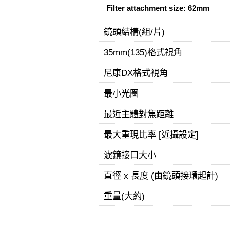
Filter attachment size: 62mm
鏡頭結構(組/片)
35mm(135)格式視角
尼康DX格式視角
最小光圈
最近主體對焦距離
最大重現比率 [近攝設定]
濾鏡接口大小
直徑 x 長度 (由鏡頭接環起計)
重量(大約)