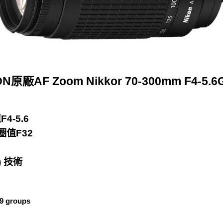
ON原廠AF Zoom Nikkor 70-300mm F4-5.
4-5.6
圈值F32
g) 技術
 9 groups