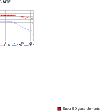
6G MTF
: Super ED glass elements