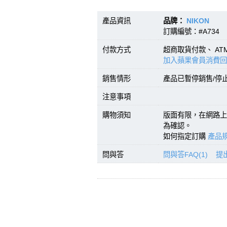
產品資訊
品牌：
NIKON
型號：
訂購編號：#A734 條
付款方式
超商取貨付款、 A
加入蘋果會員消費回
銷售情形
產品已暫停銷售/停
注意事項
購物須知
版面有限，在網路上
為確認。
如何指定訂購
產品規
問與答
問與答FAQ(1)
提