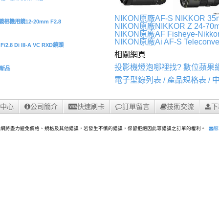
NIKON原廠AF-S NIKKOR 35m
機用鏡12-20mm F2.8
NIKON原廠NIKKOR Z 24-70m
NIKON原廠AF Fisheye-Nikk
NIKON原廠Ai AF-S Teleconv
.8 Di III-A VC RXD鏡頭
相關網頁
投影機燈泡哪裡找? 數位蘋果
/O新品
電子型錄列表 / 產品規格表 /
中心
公司簡介
快速刷卡
訂單留言
技術交流
下
果網將盡力避免價格、規格及其他錯誤，若發生不慎的錯誤，保留拒絕因此等錯誤之訂單的權利。
服