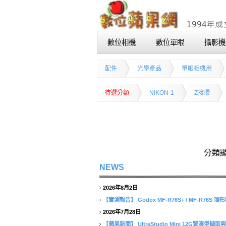
數位相機
數位單眼
攝影機
配件
光學產品
單眼相機用
待選分類
NIKON-1
Z接環
分類
NEWS
2026年8月2日
【實測報告】
Godox MF-R76S+ / MF-R76
2026年7月28日
【蘋果新聞】
UltraStudio Mini 12G緊湊