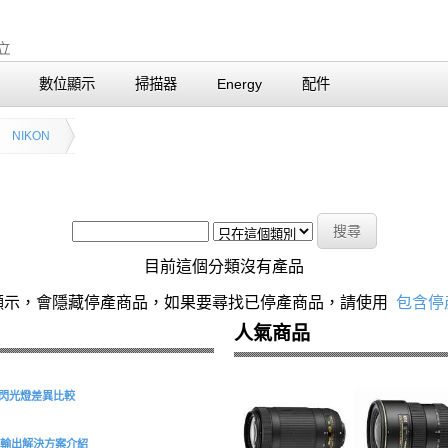
數位顯示
掃描器
Energy
配件
NIKON
目前這個分類沒有產品
顯示，會隱藏停產商品，如果要尋找已停產商品，請使用
包含停
人氣商品
S 環形閃光燈差異比較
型擷取與輸出解決方案介紹