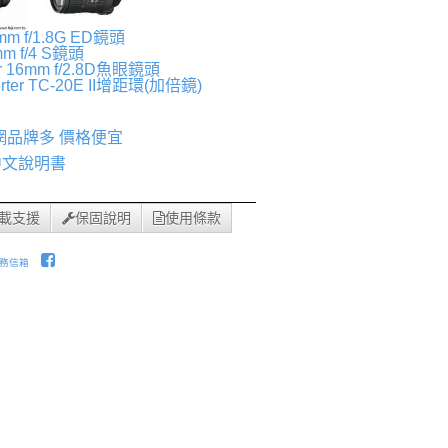
m f/1.8G ED鏡頭
m f/4 S鏡頭
or 16mm f/2.8D魚眼鏡頭
erter TC-20E II增距環(加倍鏡)
網品牌多 價格便宜
 中文說明書
載支援
保固說明
使用條款
務信箱