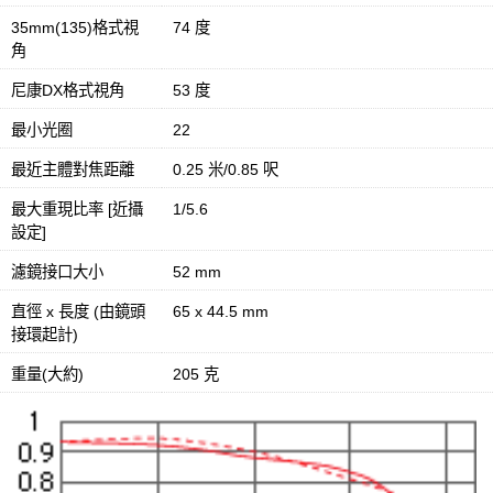
35mm(135)格式視
74 度
角
尼康DX格式視角
53 度
最小光圈
22
最近主體對焦距離
0.25 米/0.85 呎
最大重現比率 [近攝
1/5.6
設定]
濾鏡接口大小
52 mm
直徑 x 長度 (由鏡頭
65 x 44.5 mm
接環起計)
重量(大約)
205 克