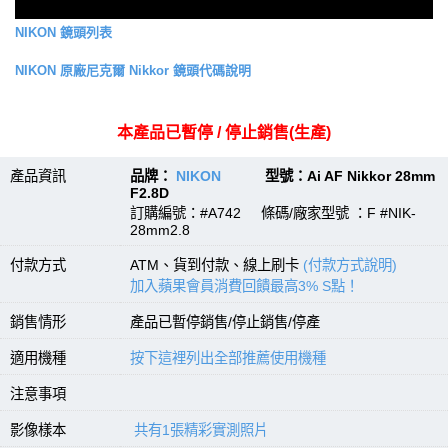
NIKON 鏡頭列表
NIKON 原廠尼克爾 Nikkor 鏡頭代碼說明
本產品已暫停 / 停止銷售(生產)
產品資訊
品牌：
NIKON
型號：Ai AF Nikkor 28mm
F2.8D
訂購編號：#A742 條碼/廠家型號 ：F #NIK-
28mm2.8
付款方式
ATM、貨到付款、線上刷卡
(付款方式說明)
加入蘋果會員消費回饋最高3% S點！
銷售情形
產品已暫停銷售/停止銷售/停產
適用機種
按下這裡列出全部推薦使用機種
注意事項
影像樣本
共有1張精彩實測照片