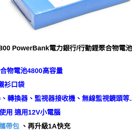
4800 PowerBank電力銀行/行動鋰聚合物電
鋰聚合物電池4800高容量
襯衫口袋
、轉換器、監視器接收機、無線監視鏡頭等.
使用 適用12V小電腦
式攜帶包
、再升級1A快充