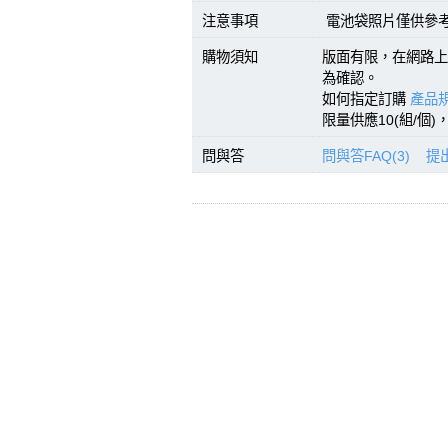
注意事項
電池袋照片僅供參
購物須知
版面有限，在網路上
為確認。
如何指定訂購
產品規
限量供應10(組/個
問與答
問與答FAQ(3)
提