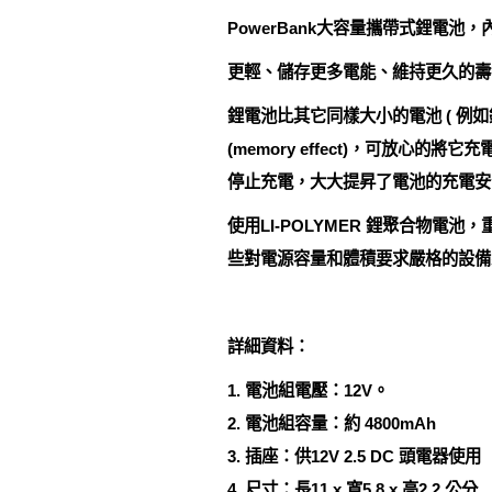
PowerBank大容量攜帶式鋰電
更輕、儲存更多電能、維持更久的壽
鋰電池比其它同樣大小的電池 ( 例
(memory effect)，可放
停止充電，大大提昇了電池的充電安
使用LI-POLYMER 鋰聚合物
些對電源容量和體積要求嚴格的設
詳細資料：
1. 電池組電壓：12V。
2. 電池組容量：約 4800mAh
3. 插座：供12V 2.5 DC 頭電器使用
4. 尺寸：長11 x 寬5.8 x 高2.2 公分