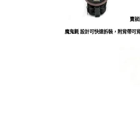
賣就
魔鬼氈 設計可快速拆裝，附背帶可背