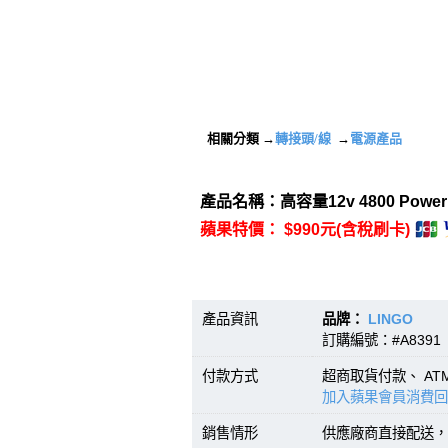
相關分類 →
轉接頭/線
→
電源產品
產品名稱：高容量12v 4800 Po
蘋果特價： $990元(含稅刷卡)
產品資訊
品牌：
LINGO
型號
訂購編號：#A8391 
付款方式
超商取貨付款、 A
加入蘋果會員消費回
銷售情形
供應廠商直接配送，