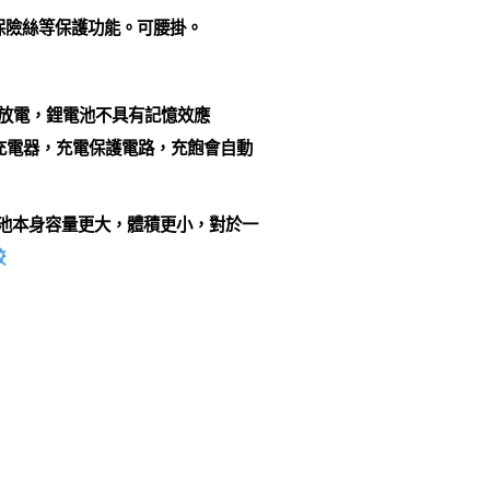
及保險絲等保護功能。可腰掛。
全放電，鋰電池不具有記憶效應
電壓充電器，充電保護電路，充飽會自動
是電池本身容量更大，體積更小，對於一
較