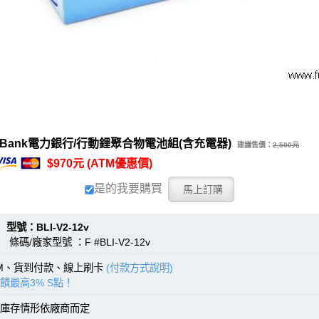
werBank電力銀行/行動鋰聚合物電池組(含充電器)
建議售價：
2,500元
$970元 (ATM優惠價)
是的我要購買
：BLI-V2-12v
條碼/廠家型號 ：F #BLI-V2-12v
TM、貨到付款、線上刷卡
(付款方式說明)
饋最高3% S點！
庫存情形依廠商而定