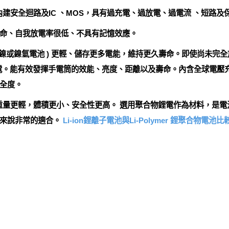
池，內建安全迴路及IC 、MOS，具有過充電、過放電、過電流 、短路
命、自我放電率很低、不具有記憶效應。
如鎳或鎳氫電池 ) 更輕、儲存更多電能，維持更久壽命。即使尚未完
心的將它充電。能有效發揮手電筒的效能、亮度、距離以及壽命。內含全球
全度。
電池，重量更輕，體積更小、安全性更高。 選用聚合物鋰電作為材料，
備來說非常的適合。
Li-ion鋰離子電池與Li-Polymer 鋰聚合物電池比