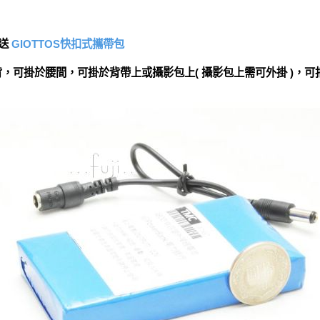
送
GIOTTOS快扣式攜帶包
，可掛於腰間，可掛於背帶上或攝影包上( 攝影包上需可外掛 )，