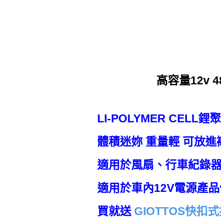
高容量12v 
LI-POLYMER CELL
體積迷妳 重量輕 可放進
適用於風扇、行車紀錄器
適用於車內12V電源產品
買就送
GIOTTOS快扣