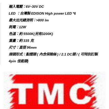
輸入電壓：6V~30V DC
LED ：台灣製 EDISON High power LED *6
最大出光總流明：>800 lm
耗電：12W
色溫：約 5500K(另有3200K)
重量：約 335 克
尺寸：直徑 96mm
接頭形式：點煙頭 ( 內含保險絲 ) / 2.1 DC頭 / ( 可特別訂製
4pin 佳能頭)