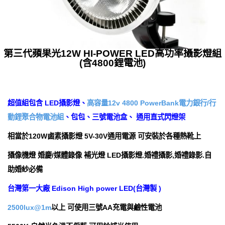
第三代蘋果光12W HI-POWER LED高功率攝影燈組
(含4800鋰電池)
超值組包含 LED攝影燈、
高容量12v 4800 PowerBank電力銀行/行
動鋰聚合物電池組
、包包、三號電池盒、 通用直式閃燈架
相當於120W鹵素攝影燈 5V-30V通用電源 可安裝於各種熱靴上
攝像機燈 婚慶/媒體錄像 補光燈 LED攝影燈.婚禮攝影,婚禮錄影.自
助婚紗必備
台灣第一大廠 Edison High power LED(台灣製 )
2500lux@1m
以上 可使用三號AA充電與鹼性電池