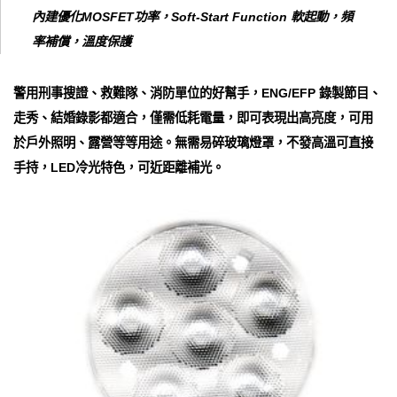
內建優化MOSFET功率，Soft-Start Function 軟起動，頻
率補償，溫度保護
警用刑事搜證、救難隊、消防單位的好幫手，ENG/EFP 錄製節目、
走秀、結婚錄影都適合，僅需低耗電量，即可表現出高亮度，可用
於戶外照明、露營等等用途。無需易碎玻璃燈罩，不發高溫可直接
手持，LED冷光特色，可近距離補光。