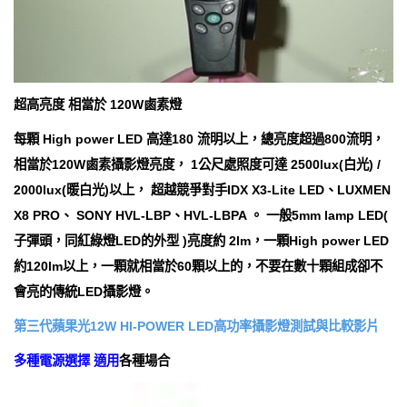
超高亮度 相當於 120W鹵素燈
每顆 High power LED 高達180 流明以上，總亮度超過800流明，
相當於120W鹵素攝影燈亮度， 1公尺處照度可達 2500lux(白光) /
2000lux(暖白光)以上， 超越競爭對手IDX X3-Lite LED、LUXMEN
X8 PRO、 SONY HVL-LBP、HVL-LBPA 。 一般5mm lamp LED(
子彈頭，同紅綠燈LED的外型 )亮度約 2lm，一顆High power LED
約120lm以上，一顆就相當於60顆以上的，不要在數十顆組成卻不
會亮的傳統LED攝影燈。
第三代蘋果光12W HI-POWER LED高功率攝影燈測試與比較影片
多種電源選擇 適用
各種場合