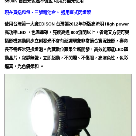
5500K 自然光色溫不偏藍 可用於補光使用
現在買送包包、三號電池盒、 通用直式閃燈架
使用台灣第一大廠EDISON 台灣製2012年新版高流明 High power
高功率LED ，色溫準確，亮度高達 800流明以上，省電又方便可與
攝影機連動同步立刻發光不會有延遲現象非常適合實況錄影，壽命
長不需經常更換燈泡。內藏數位蘋果全新開發，高效能節能LED驅
動晶片，寂靜無聲，立即起動，不閃爍、不傷眼，高演色性，色彩
逼真，光色優柔和 。