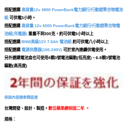
搭配選購
高容量12v 4800 PowerBank電力銀行/行動鋰聚合物電池
組
可供電3小時。
搭配選購
高容量 12v 6500 PowerBank電力銀行/行動鋰聚合物電
池組(充電器)
重量不到300克，約可供電5小時以上
搭配選購
BNW高級12V 7.0Ah 電池組
約可供電八小時以上
搭配選購
電源供應器(100-240V)
可於室內連續供電使用。
另外選購電池盒也可使用4顆3號電池驅動(低亮度)、6-8顆3號電池
驅動(高亮度)
保固內容請參閱這裡
台灣開發、設計、製造。
數位蘋果網保固二年 。
規格：