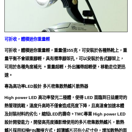
可折收，體積迷你重量輕
可折收，體積迷你重量輕，重量僅355克，可安裝於各種熱靴上，重
量平衡不會頭重腳輕，具有標準腳架孔，可以安裝於各式腳架上，
可用於各種角度補光 。重量超輕，外出攜帶超輕便，移動走位更迅
速。
專為高功率LED設計 多片密集散熱鰭片散熱器
High power LED 高功率發光二極體，使得 LED 面臨到日益嚴苛的
熱管理挑戰，溫度升高時不僅會造成亮度下降，且高溫會加速本體
及封裝材料的劣化，縮短LED的壽命。TMC專業 High power LED
設計開發能力，開發高亮度攝影燈使用的多片密集散熱鰭片，散熱
鰭片採用扣接FIN聯接方式，超薄鰭片可在小尺寸中，增加散熱的面