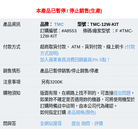
本產品已暫停 / 停止銷售(生產)
產品資訊
品牌：
TMC
型號：TMC-12W-KIT
訂購編號：#A8553 條碼/廠家型號 ：F #TMC-
12W-KIT
付款方式
超商取貨付款、 ATM、貨到付款、線上刷卡
(付款
方式說明)
加入蘋果會員消費回饋最高3% S點！
銷售情形
產品已暫停銷售/停止銷售/停產
注意事項
另有3200K
購物須知
版面有限，在網路上找不到的，可直接
提出問題
，
如果妳不確定是否適用妳的機器，可將使用機型於
訂購時備註中註明，由本公司代為確認。
如何指定訂購
產品規格(顏色)
問與答
全網站搜尋
提出 詢問、評價