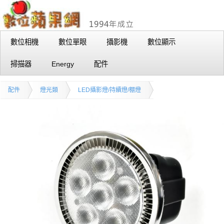
數位相機
數位單眼
攝影機
數位顯示
掃描器
Energy
配件
配件
燈光類
LED攝影燈/持續燈/棚燈