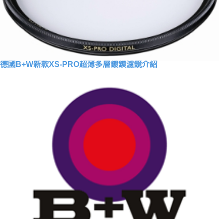
德國B+W新款XS-PRO超薄多層鍍鏌濾鏡介紹