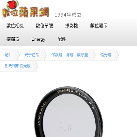
數位相機
數位單眼
攝影機
數位顯示
掃描器
Energy
配件
配件
光學產品
保護鏡、濾鏡、鏡頭蓋
偏光鏡
凱氏環形偏光鏡