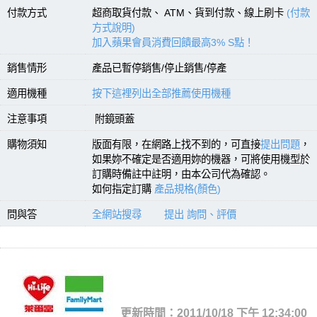
付款方式
超商取貨付款、 ATM、貨到付款、線上刷卡
(付款
方式說明)
加入蘋果會員消費回饋最高3% S點！
銷售情形
產品已暫停銷售/停止銷售/停產
適用機種
按下這裡列出全部推薦使用機種
注意事項
附鏡頭蓋
購物須知
版面有限，在網路上找不到的，可直接
提出問題
，
如果妳不確定是否適用妳的機器，可將使用機型於
訂購時備註中註明，由本公司代為確認。
如何指定訂購
產品規格(顏色)
問與答
全網站搜尋
提出 詢問、評價
更新時間：2011/10/18 下午 12:34:00