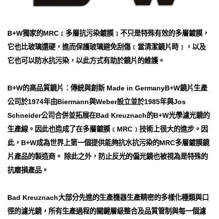
B+W獨家的MRC﹝多層抗污染鍍膜﹞不只是特殊有效的多層鍍膜，
它也比玻璃還硬，進而保護玻璃避免刮傷﹝當清潔鏡片時﹞，以及
它也可以防水抗污染，以此方式有助於鏡片的維護。
B+W的高品質鏡片：傳統與創新 Made in GermanyB+W鏡片生產
公司於1974年由Biermann與Weber設立並於1985年與Jos
Schneider公司合併並拓展在Bad Kreuznach的B+W光學濾光鏡的
生產線。因此也造成了在多層鍍膜﹝MRC﹞技術上很大的進步。因
此，B+W成為世界上第一個提供能夠抗水抗污染的MRC多層鍍膜鏡
片產品的製造商。 除此之外，防止反光的偏光鏡也被視為是特殊的
抗磨損產品。
Bad Kreuznach大部分先進的生產機器生產精密的多樣化種類與口
徑的濾光鏡，所有生產過程的關鍵層級整合及品質管制與每一個濾