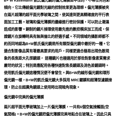
B+ W Kasemann 凱氏偏光鏡的偏光薄膜是中性的，不帶任何色彩
傾向，它比傳統偏光鏡對光線的控制效果更為理想。偏光薄膜被夾
在兩片超薄的超平面光學玻璃之間，使其達到更高精確度的平行表
面加工工藝。玻璃和偏光薄膜的邊緣進行密封保護，可以防止潮濕
造成的影響。銅制的鏡片接環使用最先進的數控模床加工而成，保
證鏡片在旋轉時具有無與倫比的舒適手感。不同領域的攝影師都不
約而同地認為B+W凱氏偏光鏡是所有類型偏光鏡中最好的一種。它
適合對影像品質有著最高要求的用戶，同樣更適合極易出現色散現
象的長焦距大孔徑鏡頭， 這種鏡片也極適用於那些對影像素質需求
嚴苛的狀況；特別是應配用各種快速對焦長鏡頭及消色差鏡頭時。
使用凱氏偏光鏡這種情況便不會發生。與B+W的線形偏光鏡和環形
偏光鏡一樣，B+W的凱氏偏光鏡大多採用 MRC鍍鏌和超薄型濾鏡接
環，防止在超廣角鏡頭上使用時出現暗角現象。
偏光鏡中完美的偏光薄膜
兩片超平面光學玻璃加上一片偏光薄膜，一共有6個空氣接觸面(空
氣間格)。B+W的偏光鏡把偏光薄膜完美地粘合在玻璃上，因此只具