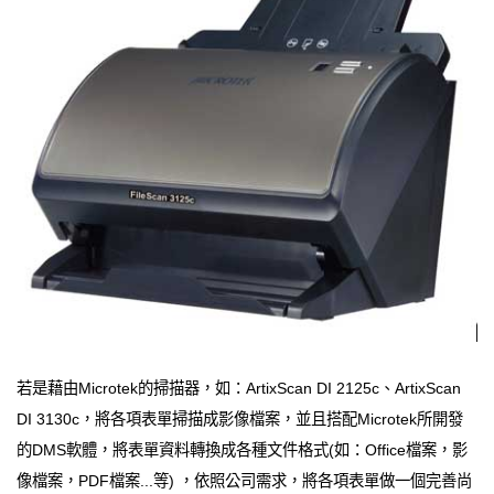
若是藉由Microtek的掃描器，如：ArtixScan DI 2125c、ArtixScan
DI 3130c，將各項表單掃描成影像檔案，並且搭配Microtek所開發
的DMS軟體，將表單資料轉換成各種文件格式(如：Office檔案，影
像檔案，PDF檔案...等) ，依照公司需求，將各項表單做一個完善尚