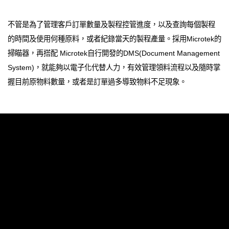
不管是為了管理客戶訂單數量及製程控管進度，以及查詢每個製程
的時間及使用何種原料，或者紀錄當天的製程產量。採用Microtek的
掃瞄器，再搭配 Microtek自行開發的DMS(Document Management
System)，就能夠以電子化代替人力，有效管理領料流程以及隨時掌
握目前原物料數量，或者是訂單過多導致物料不足現象。