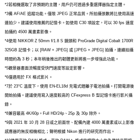
*2若相機選取了非預期的主體，用戶仍可透過多重選擇器指定主體。
*3備 AF/AE 追蹤功能。僅限 JPEG 正常品質。所拍攝張數將比使用高速
連拍少。建議使用推薦的記憶卡。如使用 C30 項設定，可以 30 fps 速度
拍攝約 4500 萬畫素影像。
*4使用 NIKKOR Z 50mm f/1.8 S 鏡頭和 ProGrade Digital Cobalt 1700R
325GB 記憶卡；以 [RAW + JPEG] 或 [JPEG + JPEG] 拍攝，連續拍攝
時間約為 3 秒；本年稍後推出的韌體更新將進一步增強此功能。
*5觀景器畫面流暢度受快門速度等設定影響。
*6僅適用於 FX 格式影片。
*7於 23°C 溫度下，使用 EN-EL18d 充電式鋰離子電池拍攝。打開電源後
開始拍攝。建議使用寫入速度較高的 CFexpress B 型記憶卡進行影片攝
錄。
*8兼容最高 4K/60p。Full HD/24p、25p 及 30p 除外。
*9與 2021 年 10 月 28 日或之前面世、配備內建 4000 萬畫素或以上影像
感應器的無反相機相比；聲明根據 Nikon 進行的研究而作出。