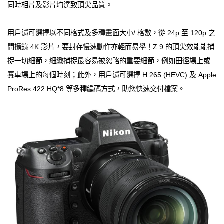
同時相片及影片均達致頂尖品質。
用戶還可選擇以不同格式及多種畫面大小/ 格數，從 24p 至 120p 之
間攝錄 4K 影片，要封存慢速動作亦輕而易舉！Z 9 的頂尖效能能捕
捉一切細節，細緻捕捉最容易被忽略的重要細節，例如田徑場上或
賽車場上的每個時刻；此外，用戶還可選擇 H.265 (HEVC) 及 Apple
ProRes 422 HQ*8 等多種編碼方式，助您快速交付檔案。