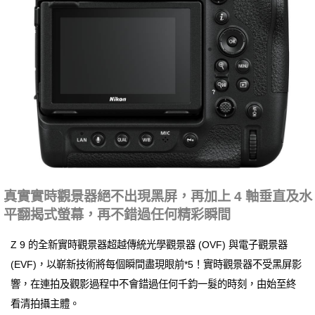
真實實時觀景器絕不出現黑屏，再加上 4 軸垂直及水
平翻揭式螢幕，再不錯過任何精彩瞬間
Z 9 的全新實時觀景器超越傳統光學觀景器 (OVF) 與電子觀景器
(EVF)，以嶄新技術將每個瞬間盡現眼前*5！實時觀景器不受黑屏影
響，在連拍及觀影過程中不會錯過任何千鈞一髮的時刻，由始至終
看清拍攝主體。