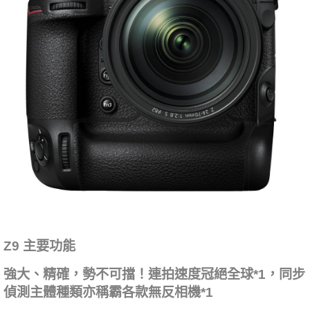
Z9 主要功能
強大、精確，勢不可擋！連拍速度冠絕全球*1，同步
偵測主體種類亦稱霸各款無反相機*1