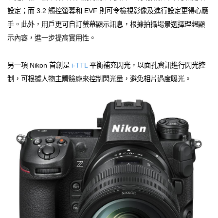
設定；而 3.2 觸控螢幕和 EVF 則可令檢視影像及進行設定更得心應
手。此外，用戶更可自訂螢幕顯示訊息，根據拍攝場景選擇理想顯
示內容，進一步提高實用性。
另一項 Nikon 首創是
i-TTL
平衡補充閃光，以面孔資訊進行閃光控
制，可根據人物主體臉龐來控制閃光量，避免相片過度曝光。