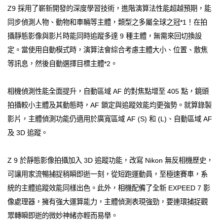
Z9 採用了嶄新開發的深度學習技術，進階演算法性能超越預期，能
同步偵測人物、動物和車輛等主體，類型之多屬全球之冠*1！在拍
攝靜態影像與影片時能同時追蹤多達 9 種主體，無需來回切換設
定。當使用自動模式時，演算法會綜合考慮主體大小、位置、散焦
等訊息，然後自動選擇目標主體*2。
相機偵測性能全面提升，自動區域 AF 的對焦點增至 405 點，鏡頭
拍攝較小主體及其動態時，AF 鎖定與追蹤效能均更強勢。就算錄製
影片，主體偵測功能仍適用於廣寬區域 AF (S) 和 (L)、自動區域 AF
及 3D 追蹤。
Z 9 於靜態影像拍攝加入 3D 追蹤功能，改寫 Nikon 無反相機歷史，
可讓用家流暢捕捉稍瞬即逝一刻，從短跑運動員，至極速賽車，系
統的主體追蹤效能同樣出色。此外，相機配備了全新 EXPEED 7 影
像處理器，擁有強大運算能力，主體偵測表現強勁，要連環捕捉觀
眾轉瞬即逝的微妙神緒亦輕而易舉。