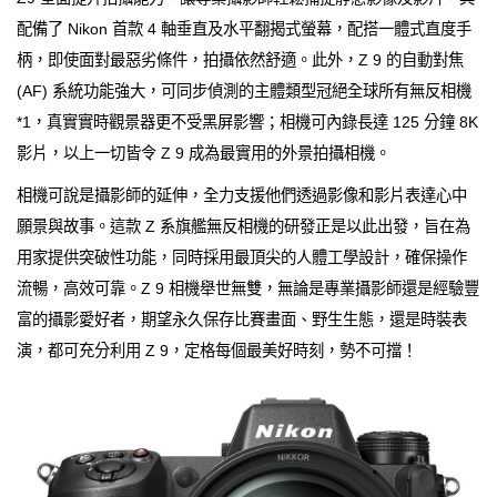
配備了 Nikon 首款 4 軸垂直及水平翻揭式螢幕，配搭一體式直度手
柄，即使面對最惡劣條件，拍攝依然舒適。此外，Z 9 的自動對焦
(AF) 系統功能強大，可同步偵測的主體類型冠絕全球所有無反相機
*1，真實實時觀景器更不受黑屏影響；相機可內錄長達 125 分鐘 8K
影片，以上一切皆令 Z 9 成為最實用的外景拍攝相機。
相機可說是攝影師的延伸，全力支援他們透過影像和影片表達心中
願景與故事。這款 Z 系旗艦無反相機的研發正是以此出發，旨在為
用家提供突破性功能，同時採用最頂尖的人體工學設計，確保操作
流暢，高效可靠。Z 9 相機舉世無雙，無論是專業攝影師還是經驗豐
富的攝影愛好者，期望永久保存比賽畫面、野生生態，還是時裝表
演，都可充分利用 Z 9，定格每個最美好時刻，勢不可擋！