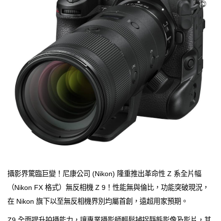
攝影界驚臨巨變！尼康公司 (Nikon) 隆重推出革命性 Z 系全片幅
（Nikon FX 格式）無反相機 Z 9！性能無與倫比，功能突破現況，
在 Nikon 旗下以至無反相機界別均屬首創，遠超用家預期。
Z9 全面提升拍攝能力，讓專業攝影師輕鬆捕捉靜態影像及影片，其