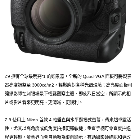
Z9 擁有全球最明亮*1 的觀景器，全新的 Quad-VGA 面板可將觀景
器亮度調整至 3000cd/m2，輕鬆應對各種光照環境；高亮度面板可
讓攝影師在刺眼場景下輕鬆觀察主體，即使烈日當空，所顯示的相
片或影片看來更明亮、更清晰、更銳利。
Z 9 使用上 Nikon 首款 4 軸垂直與水平翻揭式螢幕，帶來超卓靈活
性，尤其以高角度或低角度拍攝更顯敏捷；垂直手柄可令直度拍過
程更輕鬆，螢幕界面會自動轉為縱向顯示，有助攝影師確認和更改