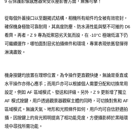
9 在保護影像感應器免受灰塵影響方面，無懈可擊！
從每個外蓋接口以至翻揭式結構，相機所有組件均全被有效密封，
確保機身極致可靠耐用，其高度防塵、防水滴性能與堅不可摧的 D6
看齊。再者，Z 9 專為抵禦惡劣天氣而設，在 -10°C 極端低溫下仍
可繼續運作，哪怕面對惡劣拍攝條件和環境，專業表現依舊發揮得
淋漓盡致。
機身按鍵均放置在理想位置，為令操作更直觀快捷，無論是垂直或
水平操作亦得心應手；而用戶亦可以根據個人需要分配和切換常用
設定，例如 AF 區域模式、發送和評級。另外，Z 9 更新增了獨立
AF 模式按鍵，用戶透過觀景器觀察主體的同時，可切換對焦和 AF
區域模式。無論天氣、地形和光照條件如何，用戶均可自信舒適拍
攝，因按鍵上的背光照明提高了相功能見度，方便攝影師於黑暗環
境中尋找所需功能。