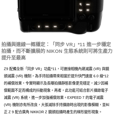
拍攝與連線一概穩定：「同步 VR」*11 進一步穩定
拍攝，而不斷擴展的 NIKON 生態系統則可將生產力
提升至最高
Z9 配備全新「同步 VR」功能*11，可連接相機內建減震 (VR) 與鏡
頭減震 (VR) 機制，為手持拍攝帶來相當於提升快門速度 6.0 級*12
的補償效果，令實時顯示及長曝拍攝靜態影像更見穩定，減少因補
償範圍不足而構成的抖動現象。再者，此功能可結合影片攝錄電子
減震 (VR) 系統，進一步加強補償效果。EXPEED 7 的電子減震
(VR) 機制亦有所改良，大張減除手持攝錄時出現的影像模糊，並糾
正 Z 9 配合廣角 NIKKOR Z 鏡頭拍攝時產生的梯形變形現象。