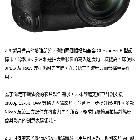
Z 9 還具備其他增強部分，例如兩個插槽均兼容 CFexpress B 型記
憶卡，錄製 8K 影片和連拍大量影像的寫入速度均一概提高，即使以
JPEG 及 RAW 連拍仍游刃有餘，在加快工作流程方面發揮重要作
用。
為了滿足不斷演變的影片製作需求，未來韌體更新已計劃支援
8K60p 12-bit RAW 等格式內錄影片，並會進一步提升操控性。多款
Nikon 及第三方配件亦將會與 Z 9 兼容，務求持續擴展拍攝靜態影
像與影片的創意表達領域。
Z 9 同時帶來了優化的影片攝錄體驗，用戶可透過一系列影片 AF 設