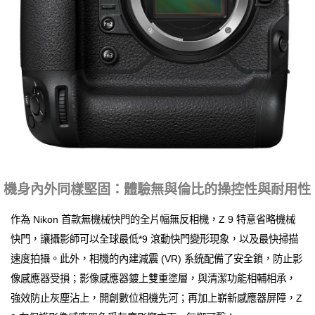
機身內外同樣堅固：體驗無與倫比的操控性與耐用性
作為 Nikon 首款無機械快門的全片幅無反相機，Z 9 特意省略機械
快門，讓攝影師可以全球最低*9 滾動快門變形現象，以及最快掃描
速度拍攝。此外，相機的內建減震 (VR) 系統配備了安全鎖，防止影
像感應器受損；影像感應器鍍上雙重塗層，與清潔功能相輔相承，
強效防止灰塵沾上，開創數位相機先河；再加上嶄新感應器屏障，Z