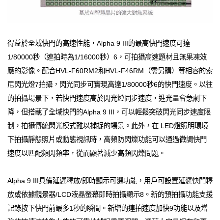
得益於全域快門的高速性能，Alpha 9 III的最高快門速度可達
1/80000秒（連拍時為1/16000秒）6，可拍攝高速題材且無果凍效
應的影像。配合HVL-F60RM2和HVL-F46RM（需另購）等相容的索
尼閃光燈7拍攝，閃光同步可實現高達1/80000秒6的快門速度。以往
的拍攝場景下，若快門速度高於閃光燈同步速度，進光量會急劇下
降，但搭載了全域快門的Alpha 9 III，可以輕鬆突破閃光同步速度限
制，拍攝傳統閃光模式難以捕捉的場景。此外，在 LED燈照明環境
下拍攝靜態照片或動態視訊時，高頻防閃爍功能可以通過微調快門
速度以匹配頻閃頻率，從而顯著減少高頻閃爍問題。
Alpha 9 III具備延遲釋放/即時顯示可選功能，用戶可設置延遲快門釋
放或依據觀景器/LCD液晶螢幕即時拍攝顯示8。新的預拍攝功能支援
記錄按下快門前最多1秒的瞬間。新增的連拍速度加快9功能以及增