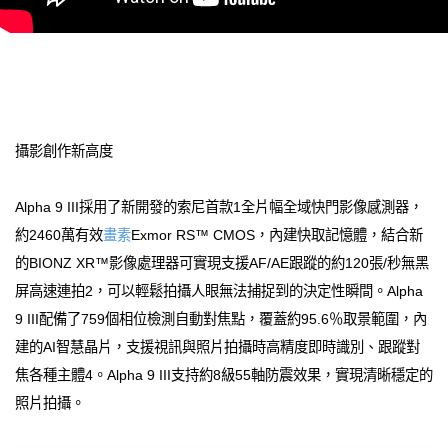
攝影創作新高度
Alpha 9 III採用了新開發的索尼首款1全片幅全域快門影像感測器，
約2460萬有效
畫素
Exmor RS™ CMOS，內建快取記憶體，結合新
的BIONZ XR™影像處理器可實現支援AF/AE跟蹤的約120張/秒無黑
屏高速連拍2，可以輕鬆拍攝人眼無法捕捉到的決定性瞬間。Alpha
9 III配備了759個相位檢測自動對焦點，覆蓋約95.6％取景範圍，內
建的AI智慧晶片，支援視訊與照片拍攝時高精度即時識別、跟蹤對
焦各種主體4。Alpha 9 III支持約8級55軸防震效果，實現清晰穩定的
照片拍攝。