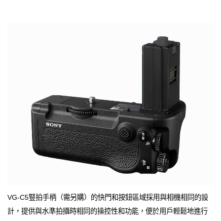
VG-C5豎拍手柄（需另購）的快門和按鈕區域採用與相機相同的設
計，提供與水準拍攝時相同的操控性和功能，便於用戶輕鬆地進行