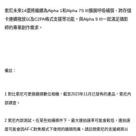
索尼未來14還將繼續為Alpha 1和Alpha 7S III擴展呼吸補償、跨存儲
卡連續撥放以及C2PA格式支援等功能，與Alpha 9 III一起滿足攝影
師的專業創作需求。
備註：
1 對比索尼可更換鏡頭數位相機，截至2023年11月已發佈的產品，索尼內
部調查。
2 索尼內部測試。在某些拍攝條件下，最大連拍速率可能會較低，連拍速
度可能會因AF-C對焦模式下使用的鏡頭而異。請訪問索尼的支援網頁以