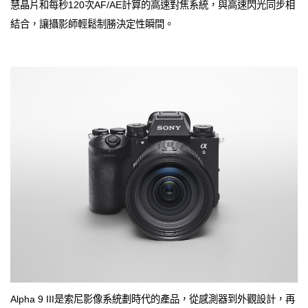
慧晶片和每秒120次AF/AE計算的高速對焦系統，與高速閃光同步相
結合，讓攝影師輕鬆制勝決定性瞬間。
Alpha 9 III是索尼影像系統劃時代的產品，從感測器到外觀設計，再