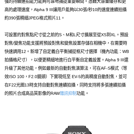
強的持續連拍能力能夠可靠地捕捉重要瞬間。憑藉大容量緩存和更
高的處理速度，Alpha 9 III讓用戶能夠以30張/秒10的速度連續拍攝
約390張精細JPEG格式照片11。
可設置的對焦點尺寸從之前的S、M和L尺寸擴展至從XS到XL。預設
對焦/變焦功能支援將預設對焦和變焦設置存儲在相機中，在需要時
快速調用12。新增了自定義白平衡捕捉框尺寸選擇（機內功能：WB
拍攝格尺寸），以便更精細地進行白平衡自定義設置。Alpha 9 III還
升級了其他功能，例如最新的自動對焦演算法，可在AF-S模式（等
效ISO 100，F2.0鏡頭）下實現低至 EV-5的高精度自動對焦，並可
在F22光圈13時支持自動對焦連續拍攝，同時支持將多張連續拍攝
的照片合成高品質影像的RAW
雜訊抑制
功能。