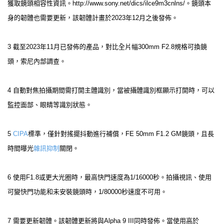
獲取鏡頭相容性資訊。http://www.sony.net/dics/ilce9m3cnlns/。鏡頭本
身的韌體也需要更新，該韌體計畫於2023年12月之後發佈。
3 截至2023年11月已發佈的產品，對比全片幅300mm F2.8規格可換鏡
頭，索尼內部調查。
4 自動對焦拍攝期間需打開主體識別，當被攝體識別框顯示打開時，可以
監控面部、眼睛等識別狀態。
5
CIPA
標準，僅針對搖擺抖動進行補償，FE 50mm F1.2 GM鏡頭，且長
時間曝光
雜訊抑制
關閉。
6 使用F1.8或更大光圈時，最高快門速度為1/16000秒。拍攝視訊、使用
可變快門功能和未安裝鏡頭時，1/80000秒速度不可用。
7 需要更新韌體。該韌體更新將與Alpha 9 III同時發佈。當使用高於