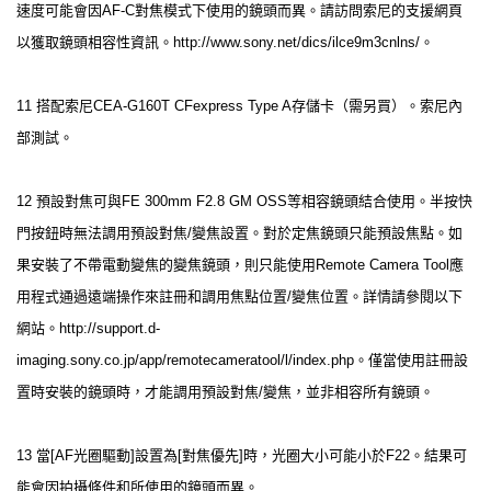
速度可能會因AF-C對焦模式下使用的鏡頭而異。請訪問索尼的支援網頁
以獲取鏡頭相容性資訊。http://www.sony.net/dics/ilce9m3cnlns/。
11 搭配索尼CEA-G160T CFexpress Type A存儲卡（需另買）。索尼內
部測試。
12 預設對焦可與FE 300mm F2.8 GM OSS等相容鏡頭結合使用。半按快
門按鈕時無法調用預設對焦/變焦設置。對於定焦鏡頭只能預設焦點。如
果安裝了不帶電動變焦的變焦鏡頭，則只能使用Remote Camera Tool應
用程式通過遠端操作來註冊和調用焦點位置/變焦位置。詳情請參閱以下
網站。http://support.d-
imaging.sony.co.jp/app/remotecameratool/l/index.php。僅當使用註冊設
置時安裝的鏡頭時，才能調用預設對焦/變焦，並非相容所有鏡頭。
13 當[AF光圈驅動]設置為[對焦優先]時，光圈大小可能小於F22。結果可
能會因拍攝條件和所使用的鏡頭而異。