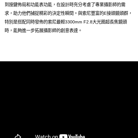
到按鍵佈局和功能表功能，在設計時充分考慮了專業攝影師的需
求，助力他們捕捉精彩的決定性瞬間。與索尼豐富的E接頭鏡頭群，
特別是搭配同時發佈的索尼最輕3300mm F2.8大光圈超長焦鏡頭
時，能夠進一步拓展攝影師的創意表達。