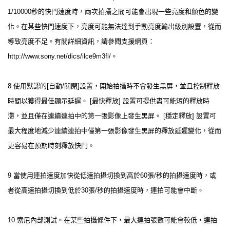
1/10000秒的快門速度時，兩次拍攝之間可能會出現一些亮度和顏色的變
化。在某些快門速度下，亮度可能無法達到手動亮度輸出級別設置，從而
導致亮度不足。有關詳細資訊，請參閱支援網頁：
http://www.sony.net/dics/ilce9m3fl/。
8 使用默認的[自動/關閉]設置，開始拍攝時不會發生黑屏，並且控制釋放
時間以獲得最佳顯示延遲。 [最快釋放] 設置可提供盡可能短的釋放時
滯，並且僅在連續連拍中的第一張影像上發生黑屏。 [穩定釋放] 設置可
最大程度地減少連續連拍中僅第一張影像發生黑屏的釋放延遲變化，從而
更容易在預期時刻釋放快門。
9 當使用連拍速度加快從低速拍攝切換到高於60張/秒的拍攝速度時，或
者從高速拍攝切換到低於30張/秒的拍攝速度時，連拍可能會中斷。
10 索尼內部測試。在某些拍攝條件下，最大連拍張數可能會較低，連拍