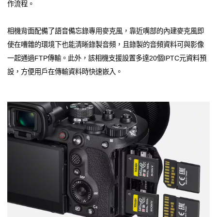
作流程。
相機背面配備了語音備忘錄專用麥克風，靠近嘴部的內建麥克風即
使在嘈雜的環境下也能清晰錄製音頻，且錄製的音頻資料可與影像
一起通過FTP傳輸。此外，該相機支援設置多達20個IPTC元資料預
設，方便用戶在傳輸資料時快速嵌入。