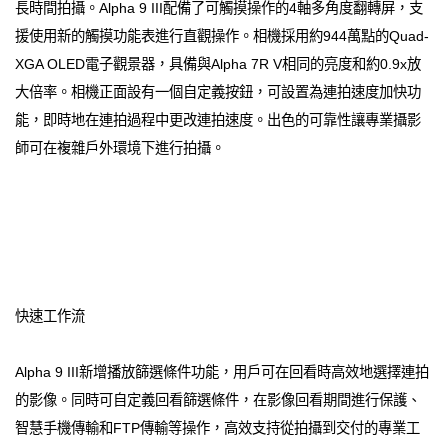
長時間拍攝。Alpha 9 III配備了可觸摸操作的4軸多角度翻轉屏，支
援使用新的觸摸功能表進行直觀操作。相機採用約944萬點的Quad-
XGA OLED電子觀景器，具備與Alpha 7R V相同的亮度和約0.9x放
大倍率。相機正面設有一個自定義按鈕，可設置為連拍速度加快功
能，即時地在連拍過程中更改連拍速度。出色的可靠性讓專業攝影
師可在複雜戶外環境下進行拍攝。
快速工作流
Alpha 9 III新增播放篩選條件功能，用戶可在回看時高效地選擇連拍
的影像。同時可自定義回看篩選條件，在影像回看期間進行保護、
智慧手機傳輸和FTP傳輸等操作，高效支持從拍攝到交付的專業工