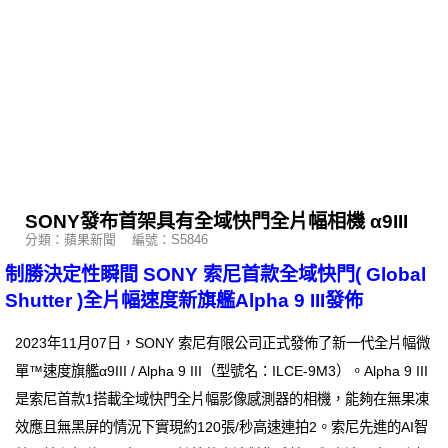
SONY發布首架具有全域快門全片幅相機 α9III
分類：蘋果新聞 編號：S5846
制勝決定性瞬間 SONY 索尼首款全域快門( Global
Shutter )全片幅速度新旗艦Alpha 9 III發佈
2023年11月07日，SONY 索尼有限公司正式發佈了新一代全片幅微
單™速度旗艦α9III / Alpha 9 III（型號名：ILCE-9M3）。Alpha 9 III
是索尼首款1搭載全域快門全片幅影像感測器的相機，能夠在無果凍
效應且無黑屏的情況下實現約120張/秒高速連拍2。索尼先進的AI智