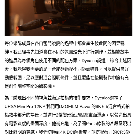
每位樂隊成員在各自奮鬥蛻變的過程中都會產生彼此間的因果羈
絆。我已經事先知道會在不同的氛圍燈光下進行創作，並根據故事
的進展為每個角色使用不同的配色方案，Dycaico說道，綜合上述因
素，我覺得我需要的是一台能夠適配不同鏡頭特性，可以提供良好
動態範圍，足以應對混合照明條件，並且還能在後期製作中擁有充
足創作調整空間的攝影機。
為了體現出不同的視角並滿足拍攝的技術要求，Dycaico選擇了
URSA Mini Pro 12K。我們用DZOFILM Pavos的8K 6:5混合格式拍
攝敘事部分的場景，並進行2倍變形鏡頭壓縮畫面還原，以營造出具
有電影質感的畫面深度，他補充道，為了讓Paola錄製的片段呈現出
對比鮮明的質感，我們切換到4K DCI解析度，並搭配蔡司的CP.3鏡