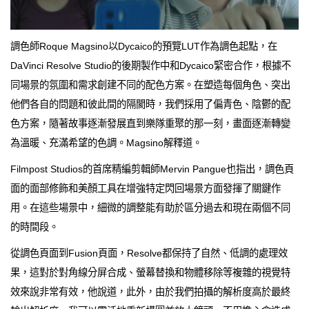
調色師Roque Magsino以Dycaico的預覽LUT作為調色起點，在
DaVinci Resolve Studio的後期製作中和Dycaico緊密合作，根據不
同場景的氛圍和需求創建不同的配色方案。在塑造每個角色、突出
他們各自的問題和彼此間的隔閡時，我們採用了偏青色、陰鬱的配
色方案，隨著故事逐漸發展直到樂隊重聚的那一刻，畫面逐漸轉變
為溫暖、充滿希望的色調。Magsino解釋道。
Filmpost Studios的首席精編剪輯師Mervin Pangue也指出，調色頁
面的面部修飾和美顏工具在增強特定閃回場景方面發揮了關鍵作
用。在這些場景中，細微的調整能有助於區分過去和現在兩個不同
的時間段。
從調色頁面到Fusion頁面，Resolve都保持了自然、低調的處理效
果，這對於對角線分屏合成、螢幕替換和物體移除等複雜的視覺特
效來說非常有效，他說道，此外，由於我們拍攝的解析度高於最終