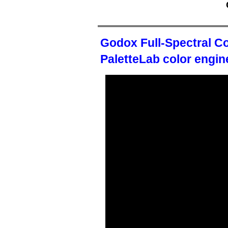
Godox Full-Spectral C
PaletteLab color engin