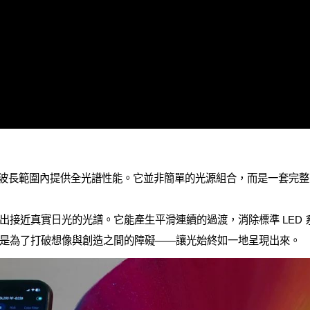
整個可見光波長範圍內提供全光譜性能。它並非簡單的光源組合，而是一套
出接近真實日光的光譜。它能產生平滑連續的過渡，消除標準 LED
是為了打破想像與創造之間的障礙——讓光始終如一地呈現出來。