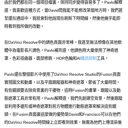
由於我們都在同一個項目檔裏，保持同步變得容易多了。Pavlo解釋
道，我喜歡這種方式，當David問我能不能修改某個地方時，我們甚
至還在通話中，我就會對他說現在刷新下時間線，然後他幾乎能即
時看到我所做的改動。
在DaVinci Resolve中的調色頁面非常棒。我甚至無法想像在其他軟
體中為電影長片調色。Pavlo補充道，他調色時大量使用了神奇遮
罩、色彩扭曲器、面部修飾、HDR色輪和AI
雜訊抑制
工具。
Pavlo還在整個影片中使用了DaVinci Resolve Studio的Fusion頁面
實現圖文和動畫，以及平面跟蹤器和神奇遮罩，節省了大量時間。
有些鏡頭要去除背景裏的干擾物，這時Fusion的畫筆、跟蹤以及動
態遮罩工具非常有用。Pavlo解釋道，我們先創建空背景，然後跟蹤
並利用多邊形或神奇遮罩對前方物體進行動態遮罩來解決這些鏡
頭。在Fusion頁面裏這麼做的優勢是David和Francisco可以在他們
的DaVinci Resolve時間線上立即看到效果，無需為他們上傳渲染後