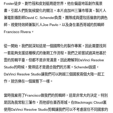
Foster徒步、劃竹筏和皮划艇周遊世界，他在偏遠地區創作風景
畫，引起人們對氣候變化的關注。本片由加州三藩市導演、製片人
兼電影攝影師David C. Schendel負責，團隊成員還包括倫敦的調色
師、視覺特效師兼製片人Joe Pavlo，以及身在墨西哥城的剪輯師
Francisco Rivera。
從一開始，我們就深知這是一個國際化的製作專案，因此需要找到
一套能夠支援這種模式的後期工作流程。我們之前嘗試過其他基於
雲的剪輯平臺，但都不是非常滿意，因此瞭解到DaVinci Resolve
Studio的時候，覺得這才是適合我們的方案。Schendel說道，
DaVinci Resolve Studio讓我們可以跨越三個國家兩個大陸一起工
作，就仿佛在一個屋簷下一樣。
當時我雇用了Francisco做我們的剪輯師，這是非常大的決定，特別
是因為我常駐三藩市，而他卻在墨西哥城。在Blackmagic Cloud裏
使用DaVinci Resolve Studio剪輯讓我們可以不考慮居住不同國家的