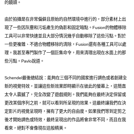
的鏡頭。
由於拍攝是在非常偏僻且原始的自然環境中進行的，部分素材上出
現了一些因灰塵和污垢產生的偽影和固定暗點。Fusion的物體移除
工具可以非常快速並且大部分情況幾乎自動移除了這些污點。對於
一些更複雜、不適合物體移除的清除，Fusion還有各種工具可以處
理。我甚至專門製作了一個巨集命令，用來清理出現在水面上的那
些污點。Pavlo說道。
Schendel最後總結說：能夠在三個不同的國家進行調色或者創建全
新的視覺特效，並讓這些新效果即時顯示在彼此的螢幕上，這簡直
太令人震撼了，完全改變了遊戲規則。我們能夠在最終決定保留或
更改某個序列之前，就可以看到所呈現的效果。這最終讓我們在決
定影片的視覺呈現時，擁有了更大的自由度。如果我們等到定剪之
後才開始調色或特效，最終呈現出的作品將會非常不同，而且在我
看來，絕對不會像現在這般精美。