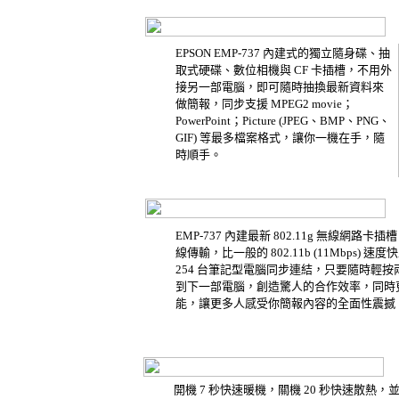
EPSON EMP-737 內建式的獨立隨身碟、抽
取式硬碟、數位相機與 CF 卡插槽，不用外
接另一部電腦，即可隨時抽換最新資料來
做簡報，同步支援 MPEG2 movie；
PowerPoint；Picture (JPEG、BMP、PNG、
GIF) 等最多檔案格式，讓你一機在手，隨
時順手。
EMP-737 內建最新 802.11g 無線網路卡插
線傳輸，比一般的 802.11b (11Mbps)
254 台筆記型電腦同步連結，只要隨時輕
到下一部電腦，創造驚人的合作效率，同時
能，讓更多人感受你簡報內容的全面性震撼
開機 7 秒快速暖機，關機 20 秒快速散