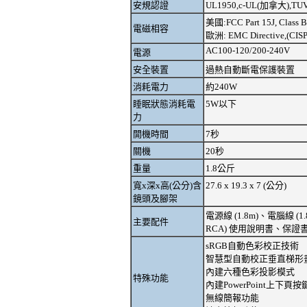
安規認證
UL1950,c-UL(加拿大),TUV
美國:FCC Part 15J, Class B
電磁相容
歐洲: EMC Directive,(CIS
AC100-120/200-240V
電源
安全裝置
過熱自動斷電保護裝置
消耗電力
約240W
睡眠狀態消耗電
5W以下
力
開機時間
7秒
關機
20秒
重量
1.8公斤
寬x深x高(公分)含
27.6 x 19.3 x 7 (公分)
鏡頭及腳架
電源線 (1.8m)、電腦線 
主要配件
RCA) 使用說明書、保證書、
sRGB自動色彩校正技術
智慧型自動校正垂直梯形
內建六種色彩投影模式
特殊功能
內建PowerPoint上下頁按
無線簡報功能