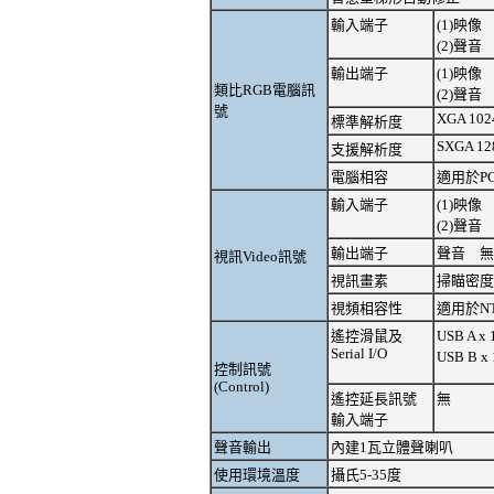
輸入端子
(1)映像 D
(2)聲音
輸出端子
(1)映像 D
類比RGB電腦訊
(2)聲音
號
XGA 1024
標準解析度
SXGA 12
支援解析度
電腦相容
適用於PC /
輸入端子
(1)映像 RC
(2)聲音
輸出端子
聲音 無
視訊Video訊號
視訊畫素
掃瞄密度7
視頻相容性
適用於NT
遙控滑鼠及
USB A 
Serial I/O
USB B 
控制訊號
(Control)
遙控延長訊號
無
輸入端子
聲音輸出
內建1瓦立體聲喇叭
使用環境溫度
攝氏5-35度