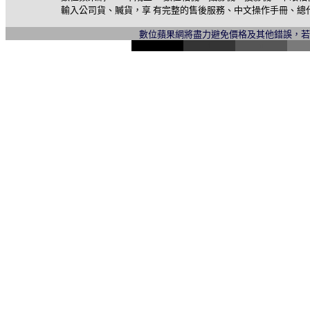
輸入公司貨、贓貨，享 有完整的售後服務、中文操作手冊、總
數位蘋果網將盡力避免價格及其他錯誤，
l
i
n