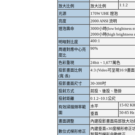
1:1.2
放大比例
放大比例
光源
170W UHE 燈泡
亮度
2000 ANSI 流明
燈泡壽命
3000小時(low brightness 
2000小時(high brightness 
400:1
明暗對比度
90%
周邊對應中心亮
度比
色彩重現
24bit、1,677萬色
投影畫面比例
4:3 (Video可呈現16:9畫面
(寬:長)
投影畫面尺寸
30-300吋
投射方式
前投、後投、懸掛
投射距離
0.1.2~10.1公尺
15-92 K
水平
有效掃描頻率範
圍
50-85 Hz
垂直
畫面調整
內建投影畫面局部放大功
內建垂直±30度梯形修正
數位式梯形修正
智慧型梯形自動修正