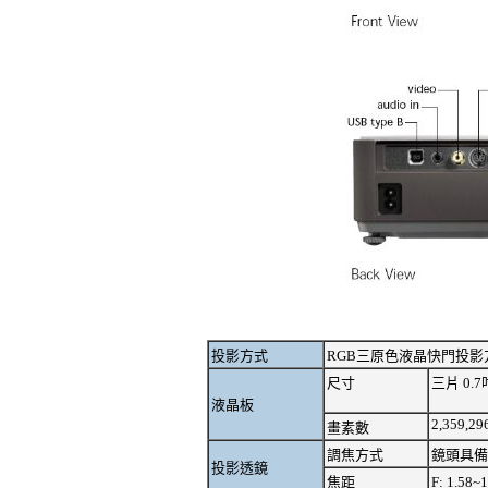
投影方式
RGB三原色液晶快門投影
尺寸
三片 0.7吋
液晶板
2,359,296
畫素數
調焦方式
鏡頭具備
投影透鏡
焦距
F: 1.58~