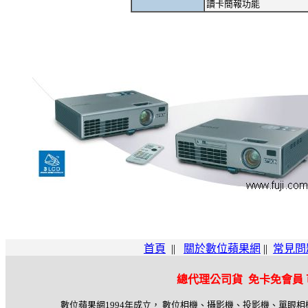
讀卡簡報功能
首頁
||
關於數位蘋果網
||
常見問
總代理公司貨 免卡免會員
數位蘋果網1994年成立， 數位相機、攝影機、投影機、單眼