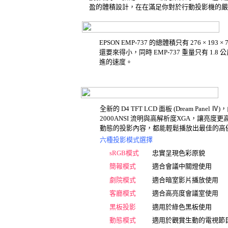
盈的體積設計，在在滿足你對於行動投影機的嚴
EPSON EMP-737 的總體積只有 276 × 19
還要來得小，同時 EMP-737 重量只有 1
進的速度。
全新的 D4 TFT LCD 面板 (Dream Panel Ⅳ)，內
2000ANSI 流明與高解析度XGA，讓
動態的投影內容，都能輕鬆播放出最佳的高
六種投影模式選擇
sRGB模式
忠實呈現色彩原貌
簡報模式
適合會議中關燈使用
劇院模式
適合暗室影片播放使用
客廳模式
適合高亮度會議室使用
黑板投影
適用於綠色黑板使用
動態模式
適用於觀賞生動的電視節