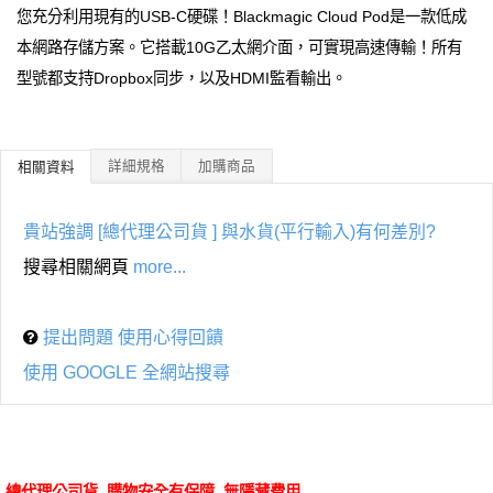
您充分利用現有的USB-C硬碟！Blackmagic Cloud Pod是一款低成
本網路存儲方案。它搭載10G乙太網介面，可實現高速傳輸！所有
型號都支持Dropbox同步，以及HDMI監看輸出。
詳細規格
加購商品
相關資料
貴站強調 [總代理公司貨 ] 與水貨(平行輸入)有何差別?
搜尋相關網頁
more...
提出問題 使用心得回饋
使用 GOOGLE 全網站搜尋
總代理公司貨 購物安全有保障 無隱藏費用