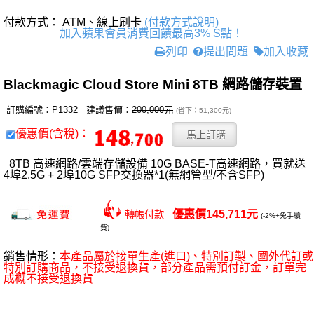
付款方式： ATM、線上刷卡
(付款方式說明)
加入蘋果會員消費回饋最高3% S點！
列印
提出問題
加入收藏
Blackmagic Cloud Store Mini 8TB 網路儲存裝置
訂購編號：P1332 建議售價：
200,000元
(省下：51,300元)
優惠價(含稅)：
8TB 高速網路/雲端存儲設備 10G BASE-T高速網路，買就送
4埠2.5G + 2埠10G SFP交換器*1(無網管型/不含SFP)
優惠價145,711元
轉帳付款
(-2%+免手續
費)
銷售情形：
本產品屬於接單生產(進口)、特別訂製、國外代訂或
特別訂購商品，不接受退換貨，部分產品需預付訂金，訂單完
成概不接受退換貨