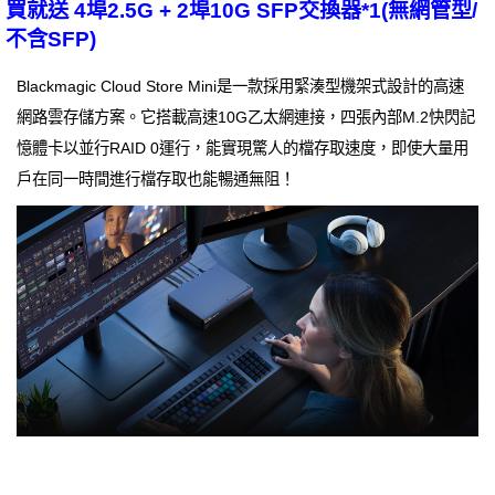
買就送 4埠2.5G + 2埠10G SFP交換器*1(無網管型/
不含SFP)
Blackmagic Cloud Store Mini是一款採用緊湊型機架式設計的高速
網路雲存儲方案。它搭載高速10G乙太網連接，四張內部M.2快閃記
憶體卡以並行RAID 0運行，能實現驚人的檔存取速度，即使大量用
戶在同一時間進行檔存取也能暢通無阻！