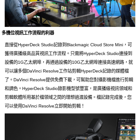
多機位視訊工作流程的利器
直接從HyperDeck Studio記錄到Blackmagic Cloud Store Mini，可
獲得廣播級高品質視訊工作流程。只需將HyperDeck Studio連接到
設備的1G乙太網埠，再通過設備的10G乙太網埠連接高速網路，就
可以讓多個DaVinci Resolve工作站剪輯HyperDeck記錄的媒體檔
了。DaVinci Resolve提供免費下載，可幫助您對攝影機檔進行剪輯
和調色。HyperDeck Studio錄影機型號豐富，是廣播級視訊領域和
剪輯軟體所用基於檔領域之間的理想過渡設備。檔記錄完成後，您
可以使用DaVinci Resolve立即開始剪輯！