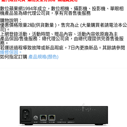
數位蘋果網1994年成立，數位相機、攝影機、投影機、單眼相
機產品皆為總代理公司貨，享有完善售後服務
購物說明：
優惠價格限量2組(供貨數量 )，售完為止 (大量購買者請電洽本公
司)。
上網登錄活動，活動時間、贈品內容、活動內容依原廠為主
產品保固/售後服務：總代理公司貨，由總代理提供完善售後服
務。
若運送過程導致故障或新品瑕疵，7日內更換新品。其餘請參閱
維修保固。
如何指定訂購
產品規格(顏色)