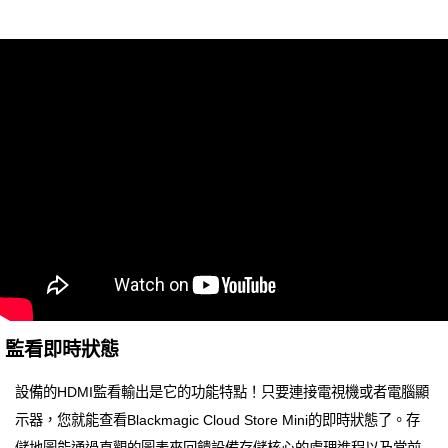
監看即時狀態
設備的HDMI監看輸出是它的功能特點！只要連接電視機或者電腦顯
示器，您就能查看Blackmagic Cloud Store Mini的即時狀態了。存
儲地圖能通過直觀的圖表來回饋設備存儲核心的處理進程以及當前