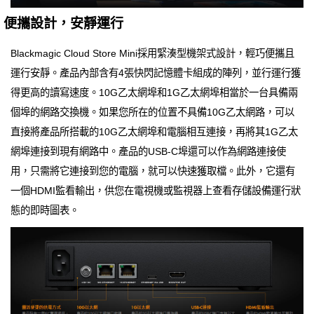
便攜設計，安靜運行
Blackmagic Cloud Store Mini採用緊湊型機架式設計，輕巧便攜且
運行安靜。產品內部含有4張快閃記憶體卡組成的陣列，並行運行獲
得更高的讀寫速度。10G乙太網埠和1G乙太網埠相當於一台具備兩
個埠的網路交換機。如果您所在的位置不具備10G乙太網路，可以
直接將產品所搭載的10G乙太網埠和電腦相互連接，再將其1G乙太
網埠連接到現有網路中。產品的USB-C埠還可以作為網路連接使
用，只需將它連接到您的電腦，就可以快速獲取檔。此外，它還有
一個HDMI監看輸出，供您在電視機或監視器上查看存儲設備運行狀
態的即時圖表。