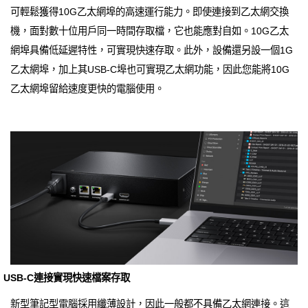
可輕鬆獲得10G乙太網埠的高速運行能力。即使連接到乙太網交換
機，面對數十位用戶同一時間存取檔，它也能應對自如。10G乙太
網埠具備低延遲特性，可實現快速存取。此外，設備還另設一個1G
乙太網埠，加上其USB-C埠也可實現乙太網功能，因此您能將10G
乙太網埠留給速度更快的電腦使用。
USB-C連接實現快速檔案存取
新型筆記型電腦採用纖薄設計，因此一般都不具備乙太網連接。這