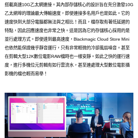
搭載高速10G乙太網連接。其內部存儲核心的設計旨在充分激發10G
乙太網埠的理論最大傳輸速度，即使連接多名用戶也是如此。它的
速度快到大部分電腦都無法與之相比！而且，檔存取有著低延遲的
特點，因此回應速度也非常之快。這是因為它的存儲核心採用的是
並行處理方式。即使達到最高速度，Blackmagic Cloud Store Mini
也依然能保證幾乎靜音運行，只有非常輕微的冷卻風扇噪音。甚至
在剪輯大型12K數位電影RAW檔時也一樣安靜。如此之快的運行速
度，進行多機位元剪輯有如行雲流水，甚至連處理大型數位電影攝
影機的檔也輕而易舉！