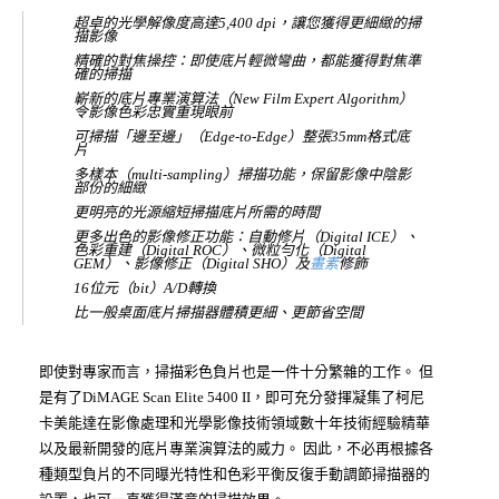
超卓的光學解像度高達5,400 dpi，讓您獲得更細緻的掃
描影像
精確的對焦操控：即使底片輕微彎曲，都能獲得對焦準
確的掃描
嶄新的底片專業演算法（New Film Expert Algorithm）
令影像色彩忠實重現眼前
可掃描「邊至邊」（Edge-to-Edge）整張35mm格式底
片
多樣本（multi-sampling）掃描功能，保留影像中陰影
部份的細緻
更明亮的光源縮短掃描底片所需的時間
更多出色的影像修正功能：自動修片（Digital ICE）、
色彩重建（Digital ROC）、微粒勻化（Digital
GEM）、影像修正（Digital SHO）及
畫素
修飾
16位元（bit）A/D轉換
比一般桌面底片掃描器體積更細、更節省空間
即使對專家而言，掃描彩色負片也是一件十分繁雜的工作。 但
是有了DiMAGE Scan Elite 5400 II，即可充分發揮凝集了柯尼
卡美能達在影像處理和光學影像技術領域數十年技術經驗精華
以及最新開發的底片專業演算法的威力。 因此，不必再根據各
種類型負片的不同曝光特性和色彩平衡反復手動調節掃描器的