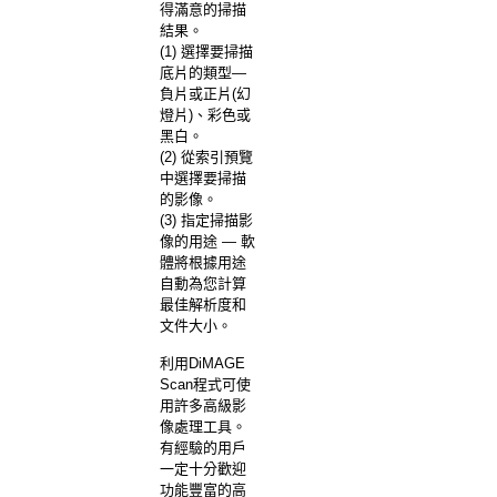
得滿意的掃描
結果。
(1) 選擇要掃描
底片的類型—
負片或正片(幻
燈片)、彩色或
黑白。
(2) 從索引預覽
中選擇要掃描
的影像。
(3) 指定掃描影
像的用途 — 軟
體將根據用途
自動為您計算
最佳解析度和
文件大小。
利用DiMAGE
Scan程式可使
用許多高級影
像處理工具。
有經驗的用戶
一定十分歡迎
功能豐富的高