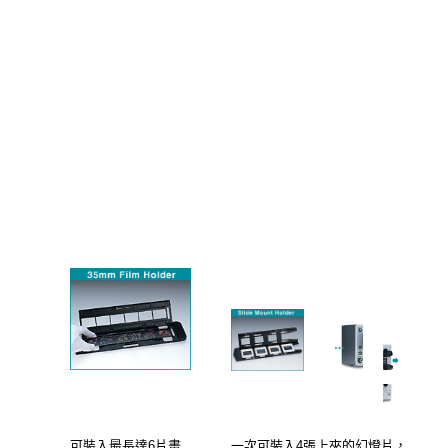
可裝入最長達6片畫
一次可裝入4張上夾的幻燈片，