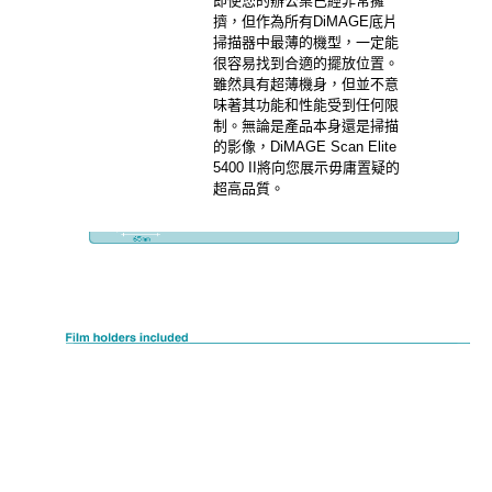
即使您的辦公桌已經非常擁
擠，但作為所有DiMAGE底片
掃描器中最薄的機型，一定能
很容易找到合適的擺放位置。
雖然具有超薄機身，但並不意
味著其功能和性能受到任何限
制。無論是產品本身還是掃描
的影像，DiMAGE Scan Elite
5400 II將向您展示毋庸置疑的
超高品質。