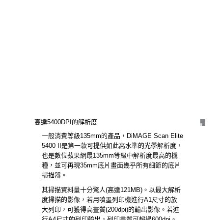
高達5400DPI的解析度
一般消費等級135mm的產品，DiMAGE Scan Elite
5400 II是第一款可提供如此高水準的光學解析度，
也是數位蘋果網最135mm等級中解析度最高的機
種，並可再現35mm底片畫面幾乎所有細節的底片
掃描器。
其掃描資料量十分驚人(高達121MB)。以最大解析
度掃描的影像，若用噴墨列印機進行A1尺寸的放
大列印，可獲得高畫質(200dpi)的輸出影像。若進
行A4尺寸的列印輸出，列印畫質可超過600dpi。