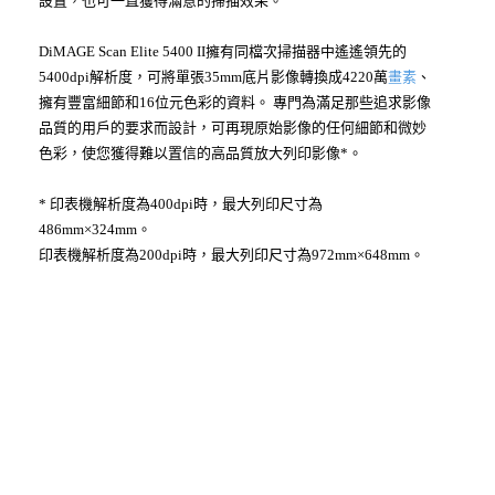
設置，也可一直獲得滿意的掃描效果。
DiMAGE Scan Elite 5400 II擁有同檔次掃描器中遙遙領先的
5400dpi解析度，可將單張35mm底片影像轉換成4220萬
畫素
、
擁有豐富細節和16位元色彩的資料。 專門為滿足那些追求影像
品質的用戶的要求而設計，可再現原始影像的任何細節和微妙
色彩，使您獲得難以置信的高品質放大列印影像*。
* 印表機解析度為400dpi時，最大列印尺寸為
486mm×324mm。
印表機解析度為200dpi時，最大列印尺寸為972mm×648mm。