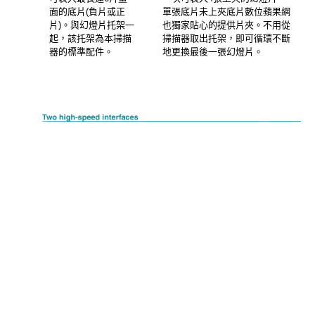
面的底片(負片或正
單張底片未上夾底片數位蘋果網
片)。與幻燈片托架一
也獨家貼心的提供片夾。不用從
起，該托架為本掃描
掃描器取出托架，即可循環不斷
器的標準配件。
地更換最後一張幻燈片。