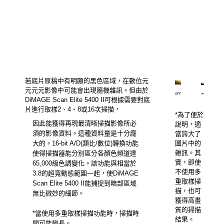
若底片原稿中有明顯的黑色區域，在數位元
元元元影像中可能會出現隨機雜訊。但由於
DiMAGE Scan Elite 5400 II可根據需要對底
片進行取樣2、4、8或16次掃描，
*為了便於
因此能獲得再現最清晰掃描影像所必
說明，適
須的影像資料。這種資料量是十分龐
當誇大了
大的。16-bit A/D(類比/數位)轉換功能
圖片中的
雜訊。其
使得掃描器能分別區分各顏色頻道達
實，即使
65,000級色調變化。該功能與相當於
不使用多
3.8的超寬動態範圍一起，使DiMAGE
重取樣掃
Scan Elite 5400 II能捕捉到暗部區域
描，也可
無比微妙的細節。
獲得高畫
質的掃描
*當使用多重取樣掃描功能時，掃描時
結果。
間可能變長。