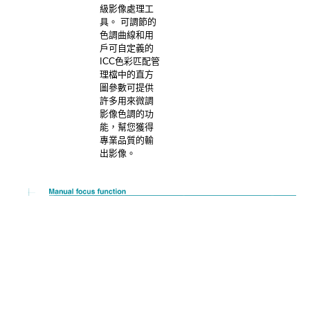
級影像處理工
具。 可調節的
色調曲線和用
戶可自定義的
ICC色彩匹配管
理檔中的直方
圖參數可提供
許多用來微調
影像色調的功
能，幫您獲得
專業品質的輸
出影像。