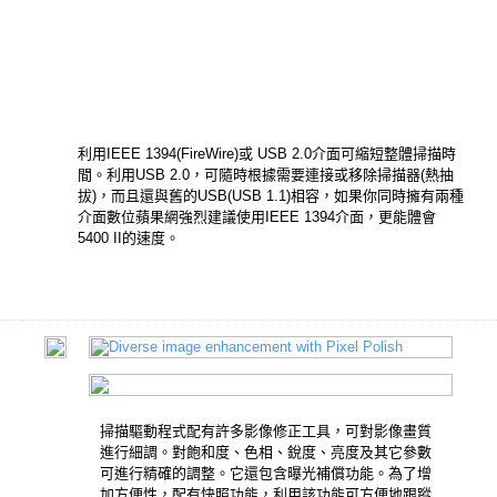
利用IEEE 1394(FireWire)或 USB 2.0介面可縮短整體掃描時
間。利用USB 2.0，可隨時根據需要連接或移除掃描器(熱抽
拔)，而且還與舊的USB(USB 1.1)相容，如果你同時擁有兩種
介面數位蘋果網強烈建議使用IEEE 1394介面，更能體會
5400 II的速度。
掃描驅動程式配有許多影像修正工具，可對影像畫質
進行細調。對飽和度、色相、銳度、亮度及其它參數
可進行精確的調整。它還包含曝光補償功能。為了增
加方便性，配有快照功能，利用該功能可方便地跟蹤