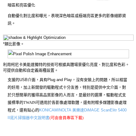
暗區和亮區優化
自動優化對比度和曝光，表現深色暗區或極端亮區更多的影像細節資
訊。
*類比影像。
利用柯尼卡美能達獨特的技術可根據具體場景優化亮度、對比度和色彩。
可提供自動和自定義兩種設置。
支援的USB介面，具有Plug and Play，沒有安裝上的問題，所以相當
的好用，加上新開發的驅動程式十分友善，特別是提供中文介面，對
於只想簡單的獲得高品質影像的人而言，是最好的選擇，驅動程式支
援標準的
TWAIN可適用於各
影像處理軟體
，還有附贈
多媒體影像處理
程式
，
還有貼心的
KONICAMINOLTA 美樂達DiMAGE ScanElitr 5400
II底片掃描器中文說明書
(可由會員專區下載)