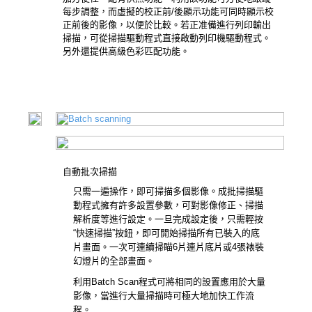
每步調整，而虛擬的校正前/後顯示功能可同時顯示校
正前後的影像，以便於比較。若正准備進行列印輸出
掃描，可從掃描驅動程式直接啟動列印機驅動程式。
另外還提供高級色彩匹配功能。
自動批次掃描
只需一遍操作，即可掃描多個影像。成批掃描驅
動程式擁有許多設置參數，可對影像修正、掃描
解析度等進行設定。一旦完成設定後，只需輕按
“快速掃描”按鈕，即可開始掃描所有已裝入的底
片畫面。一次可連續掃瞄6片連片底片或4張裱裝
幻燈片的全部畫面。
利用Batch Scan程式可將相同的設置應用於大量
影像，當進行大量掃描時可極大地加快工作流
程。