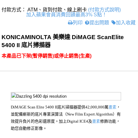
付款方式： ATM、貨到付款、線上刷卡
(付款方式說明)
加入蘋果會員消費回饋最高3% S點！
列印
提出問題
加入收藏
KONICAMINOLTA 美樂達 DiMAGE ScanElite
5400 II 底片掃描器
本產品已下架(暫停銷售)或停止銷售(生產)
DiMAGE Scan Elite 5400 II底片掃描器提供42,000,000萬
畫素
，
並配備嶄新的底片專業演算法（New Film Expert Algorithm）有
效提升負片的色彩還原度。加上Digital ICE4及
畫素
修飾功能，
助您自動修正影像。