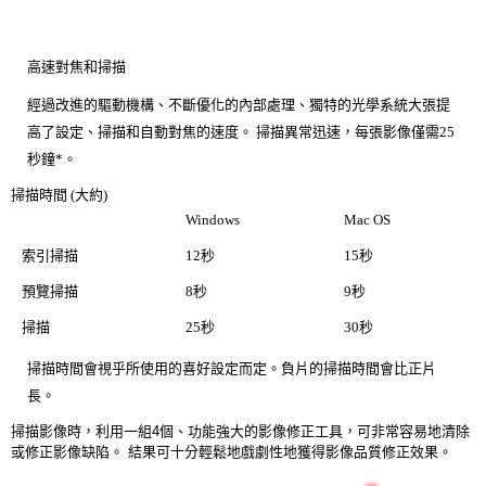
高速對焦和掃描
經過改進的驅動機構、不斷優化的內部處理、獨特的光學系統大張提
高了設定、掃描和自動對焦的速度。 掃描異常迅速，每張影像僅需25
秒鐘*。
掃描時間 (大約)
Windows
Mac OS
索引掃描
12秒
15秒
預覽掃描
8秒
9秒
掃描
25秒
30秒
掃描時間會視乎所使用的喜好設定而定。負片的掃描時間會比正片
長。
掃描影像時，利用一組4個、功能強大的影像修正工具，可非常容易地清除
或修正影像缺陷。 結果可十分輕鬆地戲劇性地獲得影像品質修正效果。