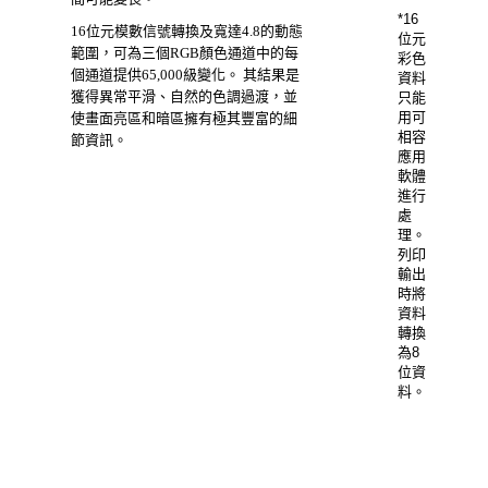
*16
16位元模數信號轉換及寬達4.8的動態
位元
範圍，可為三個RGB顏色通道中的每
彩色
個通道提供65,000級變化。 其結果是
資料
獲得異常平滑、自然的色調過渡，並
只能
用可
使畫面亮區和暗區擁有極其豐富的細
相容
節資訊。
應用
軟體
進行
處
理。
列印
輸出
時將
資料
轉換
為8
位資
料。