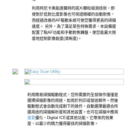
利用柯尼卡美能達獨特的底片顆粒檢測技術，即
使對於低對比度影像也可保證精確的自動對焦，
而經過改進的AF驅動系統可使您獲得更高的掃描
速度。 另外，為了滿足某些特殊需求，本設備還
配置了點AF功能和手動對焦轉盤，使您能最大限
度地控制影像銳度(清晰度)。
利用簡易掃描驅動程式，您所需要的全部操作僅僅是
選擇掃描影像的用途，如用於列印或發送郵件。然後
驅動程式會自動完成剩下的操作，自動選擇最適合所
選用途的掃描解析度和其他設置。也可在掃描中應用
畫素
優化、Digital ICE或其他功能。它帶來的效果
是，以最少的精力獲得最佳的掃描影像。