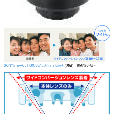
SONY原廠VCL-HG0730A高解析度廣角鏡
(選購)，讓視野更廣。