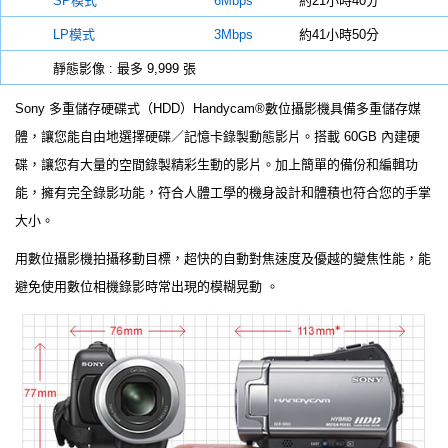
SP模式
6Mbps
約21小時40分
LP模式
3Mbps
約41小時50分
靜態影像 : 最多 9,999 張
Sony 多重儲存硬碟式（HDD）Handycam®數位攝影機具備多重儲存媒
體，讓您能自由地選擇硬碟／記憶卡錄製動態影片。搭載 60GB 內建硬
碟，讓您有大量的空間錄製精彩生動的影片。加上簡單的備份和編輯功
能，擁有完全錄影功能，符合人體工學的機身設計和體積也符合您的手掌
大小。
用數位攝影機拍攝移動目標，超快的自動對焦速度及優越的變焦性能，能
避免使用數位相機錄影時常出現的模糊晃動 。