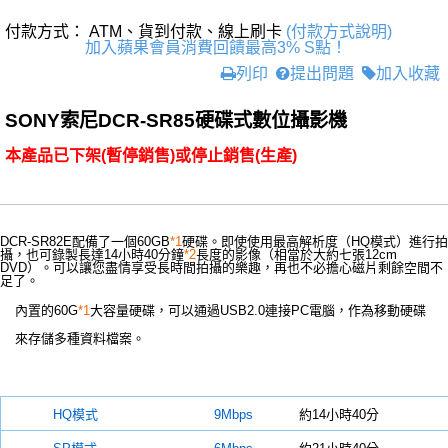
付款方式： ATM、貨到付款、線上刷卡
(付款方式說明)
加入蘋果會員消費回饋最高3% S點！
列印
提出問題
加入收藏
SONY索尼DCR-SR85硬碟式數位攝影機
本產品已下架(暫停銷售)或停止銷售(生產)
DCR-SR82E配備了一個60GB
*1
硬碟。即使使用最高解析度（HQ模式）進行拍
攝，也可錄製長達14小時40分鐘
*2
長度的影像（相當於大約七張12cm
DVD）。可以讓您盡情享受長時間拍攝的樂趣，再也不必擔心磁片剩餘空間不
足了。
內置的60G
*1
大容量硬碟，可以通過USB2.0連接PC電腦，作為移動硬碟
來存儲多種資料檔案。
錄製時間(60GB)：
HQ模式
9Mbps
約14小時40分