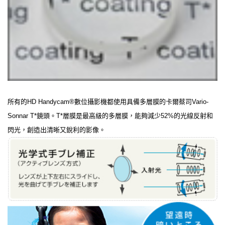
所有的HD Handycam®數位攝影機都使用具備多層膜的卡爾蔡司Vario-
Sonnar T*鏡頭。T*層膜是最高級的多層膜，能夠減少52%的光線反射和
閃光，創造出清晰又銳利的影像。