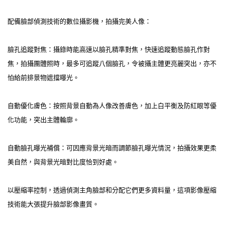
配備臉部偵測技術的數位攝影機，拍攝完美人像：
臉孔追蹤對焦：攝錄時能高速以臉孔精準對焦，快速追蹤動態臉孔作對
焦，拍攝團體照時，最多可追蹤八個臉孔，令被攝主體更亮麗突出，亦不
怕給前排景物遮擋曝光。
自動優化膚色：按照背景自動為人像改善膚色，加上白平衡及防紅眼等優
化功能，突出主體輪廓。
自動臉孔曝光補償：可因應背景光暗而調節臉孔曝光情況，拍攝效果更柔
美自然，與背景光暗對比度恰到好處。
以壓縮率控制，透過偵測主角臉部和分配它們更多資料量，這項影像壓縮
技術能大張提升臉部影像畫質。