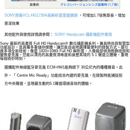
SONY原廠VCL-HG1730A高解析度望遠鏡頭
，可增加1.7倍焦距長，增加
景深效果
其他配件與使用詳情請參閱：
SONY Handycam 攝影機配件應用
Sony 最新的高畫質 Full HD Handycam® 數位攝影機系列，兼具時尚與智慧型
功能設計，並具備多重儲存媒體，讓您能自由地選擇最便利的錄製方式。還引
進多項全新技術，像是 1920×1080i Full HD 解析度、人像臉部偵測修飾技術和
變焦麥克風，您能以漂亮的高畫質清晰度和身歷其境的 5.1 聲道立體聲，重現
每個奇妙時刻。
選購配件無線藍牙麥克風 ECM-HW1能夠錄下 30公尺內的種種聲音。此
外，「 Centre Mic Ready」功能結合內建的麥克風，在錄製時能捕捉前
方中央聲道，呈現最生動的5.1聲道環繞音效的體驗。