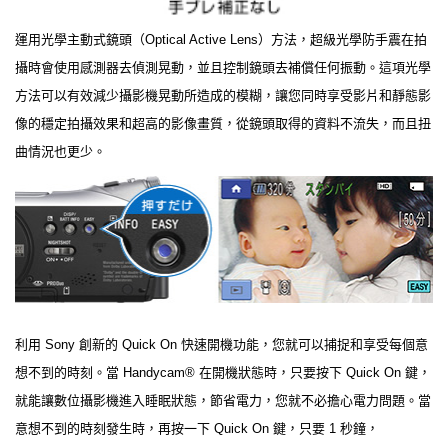
運用光學主動式鏡頭（Optical Active Lens）方法，超級光學防手震在拍
攝時會使用感測器去偵測晃動，並且控制鏡頭去補償任何振動。這項光學
方法可以有效減少攝影機晃動所造成的模糊，讓您同時享受影片和靜態影
像的穩定拍攝效果和超高的影像畫質，從鏡頭取得的資料不流失，而且扭
曲情況也更少。
利用 Sony 創新的 Quick On 快速開機功能，您就可以捕捉和享受每個意
想不到的時刻。當 Handycam® 在開機狀態時，只要按下 Quick On 鍵，
就能讓數位攝影機進入睡眠狀態，節省電力，您就不必擔心電力問題。當
意想不到的時刻發生時，再按一下 Quick On 鍵，只要 1 秒鐘，