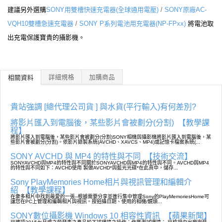
建議另外選購
SONY用雙槽快速充電器(全球通用電壓)
/
SONY原廠AC-
VQH10雙槽急速充電器
/
SONY P系列電池用充電器(NP-FPxx)
將電池取
出充電保護寶貴的攝影機。
詳細規格
加購商品
相關資料
貴站強調 [總代理公司貨 ] 與水貨(平行輸入)有何差別?
將影片匯入到電腦後，某些影片會被劃分(分割)
【教學課
程】
將影片匯入到電腦後，某些影片會被劃分(分割)SONY相機與攝影機將影片匯入到電腦後，某
些影片會被劃分(分割)。依影片錄製系統(AVCHD、XAVCS、MP4)或記憶卡檔案系統(...
SONY AVCHD 與 MP4 的特性與不同
【技術交流】
SONYAVCHD與MP4的特性與不同關於SONYAVCHD與MP4的特性與不同。AVCHD與MP4
的特性與不同如下：AVCHD使用 製做AVCHD*與藍光光碟*在此頁中，儲存...
Sony PlayMemories Home相片與視訊管理和編輯介
紹
【教學課程】
在衆多相片中找到最愛的一張--根據需要分享並進行集中管理Sony的PlayMemoriesHome可
讓您在PC上管理和編輯相片與視訊。按拍攝日期、使用的相機/鏡頭...
SONY數位攝影機 Windows 10 相容性資訊
【蘋果新聞】