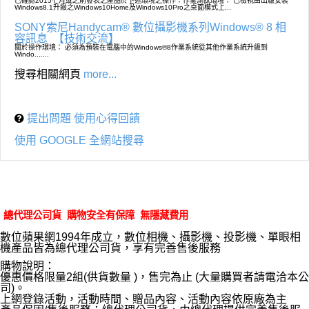
已確認2015七月或之前發表之產品於下述環境之操作：作業測試環境： 已檢視由出廠安裝
Windows8.1升級之Windows10Home及Windows10Pro之桌面模式上...
SONY索尼Handycam® 數位攝影機系列Windows® 8 相
容訊息
【技術交流】
關於操作環境： 必須為預裝在電腦中的Windows®8作業系統從其他作業系統升級到
Windo.......
搜尋相關網頁
more...
提出問題 使用心得回饋
使用 GOOGLE 全網站搜尋
總代理公司貨 購物安全有保障 無隱藏費用
數位蘋果網1994年成立，數位相機、攝影機、投影機、單眼相
機產品皆為總代理公司貨，享有完善售後服務
購物說明：
優惠價格限量2組(供貨數量 )，售完為止 (大量購買者請電洽本公
司)。
上網登錄活動，活動時間、贈品內容、活動內容依原廠為主