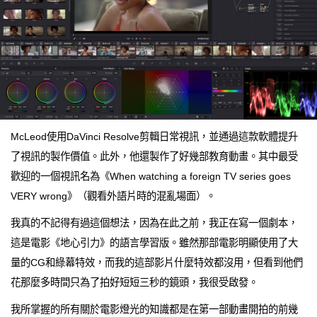
McLeod使用DaVinci Resolve剪輯日常視訊，並通過這款軟體提升
了視訊的製作價值。此外，他還製作了好幾部教育動畫。其中最受
歡迎的一個視訊名為《When watching a foreign TV series goes
VERY wrong》（觀看外語片時的混亂場面）。
我真的不記得有過這個想法，因為在此之前，我正在寫一個劇本，
這是電影《地心引力》的語言學習版。雖然那部電影明顯使用了大
量的CG和綠幕特效，而我的這部影片什麼特效都沒用，但看到他們
花那麼多時間只為了拍好短短三秒的鏡頭，我很受啟發。
我所掌握的所有關於電影燈光的知識都是在第一部動畫開拍的前幾