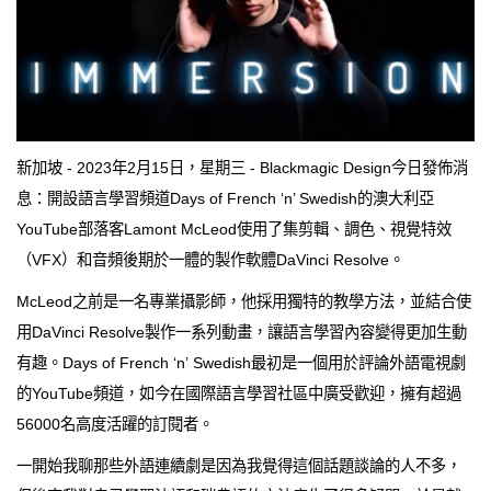
新加坡 - 2023年2月15日，星期三 - Blackmagic Design今日發佈消
息：開設語言學習頻道Days of French ‘n’ Swedish的澳大利亞
YouTube部落客Lamont McLeod使用了集剪輯、調色、視覺特效
（VFX）和音頻後期於一體的製作軟體DaVinci Resolve。
McLeod之前是一名專業攝影師，他採用獨特的教學方法，並結合使
用DaVinci Resolve製作一系列動畫，讓語言學習內容變得更加生動
有趣。Days of French ‘n’ Swedish最初是一個用於評論外語電視劇
的YouTube頻道，如今在國際語言學習社區中廣受歡迎，擁有超過
56000名高度活躍的訂閱者。
一開始我聊那些外語連續劇是因為我覺得這個話題談論的人不多，