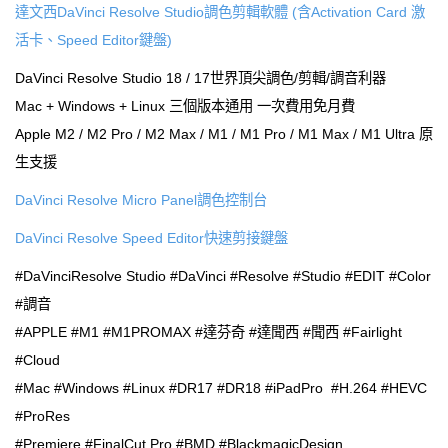
達文西DaVinci Resolve Studio調色剪輯軟體 (含Activation Card 激
活卡、Speed Editor鍵盤)
DaVinci Resolve Studio 18 / 17世界頂尖調色/剪輯/調音利器
Mac + Windows + Linux 三個版本通用 一次費用免月費
Apple M2 / M2 Pro / M2 Max / M1 / M1 Pro / M1 Max / M1 Ultra 原
生支援
DaVinci Resolve Micro Panel調色控制台
DaVinci Resolve Speed Editor快速剪接鍵盤
#DaVinciResolve Studio #DaVinci #Resolve #Studio #EDIT #Color
#調音
#APPLE #M1 #M1PROMAX #達芬奇 #達聞西 #聞西 #Fairlight
#Cloud
#Mac #Windows #Linux #DR17 #DR18 #iPadPro #H.264 #HEVC
#ProRes
#Premiere #FinalCut Pro #BMD #BlackmagicDesign