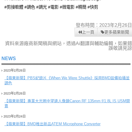
#剪接軟體 #調色 #調光 #電影 #微電影 #精簡 #快剪
發布時間：2023年2月26日
上一頁
更多蘋果新聞
資料來源廠商新聞稿與網站，透過Ai翻譯與輔助編輯，如果錯
誤敬請見諒
NEWS
2023年2月26日
【蘋果新聞】
PBS紀錄片《When We Were Shuttle》採用BMD設備拍攝並
調色
2023年2月26日
【蘋果新聞】
專業大光圈中望遠人像鏡Canon RF 135mm f/1.8L IS USM開
賣
2023年2月24日
【蘋果新聞】
BMD推出新品ATEM Microphone Converter