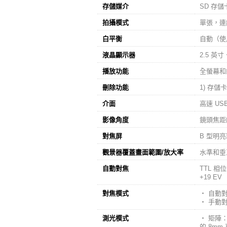
存儲媒介
SD 存
拍攝模式
單張，連
白平衡
自動（使
液晶顯示器
2.5 英
播放功能
全螢幕和
刪除功能
1) 存儲
介面
高速 US
影像角度
鏡頭焦距的
對焦屏
B 型明亮
觀景器覆蓋畫面範圍/放大率
水準和垂直，
自動對焦
TTL 相
+19 EV
對焦模式
‧ 自動
‧ 手動
測光模式
‧ 矩陣：
的 8m