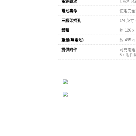
電源要求
1 枚可充電
電池壽命
使用完全充電
三腳架插孔
1/4 英寸 
體積
約 126 x
重量(無電池)
約 495 g
提供附件
可充電鋰電
5，附件熱