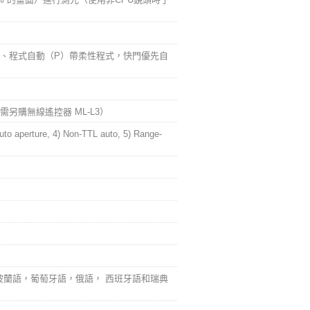
）、程式自動（P）帶柔性程式，快門優先自
門（需另購無線遙控器 ML-L3）
Auto aperture, 4) Non-TTL auto, 5) Range-
蘭語，葡萄牙語，俄語， 西班牙語和瑞典