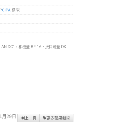
*
CIPA
標準)
AN-DC1，相機蓋 BF-1A，接目鏡蓋 DK-
1月29日
上一頁
更多蘋果新聞