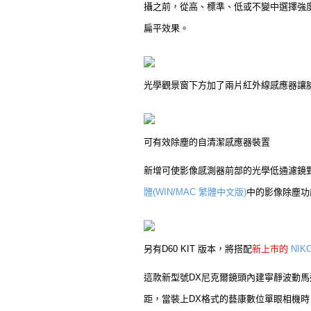
攝之前，從高、標準、低或不變中選擇強
扁平效果。
光學觀景窗下方加了兩片紅外線感應器讓
可有效除塵的自清潔感應器裝置
新增可使影像感測器前部的光學低通濾鏡
體(WIN/MAC 繁體中文版)
中的影像除塵功
另有D60 KIT 版本，將搭配
新上市的
NIK
這款新型號DX尼克爾鏡頭內建寧靜波動馬達
距，當裝上DX格式的藝康數位單眼相機時，焦