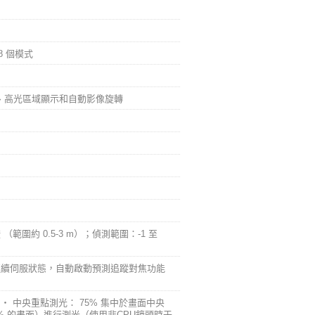
8 個模式
示、高光區域顯示和自動影像旋轉
 （範圍約 0.5-3 m）；偵測範圍：-1 至
連續伺服狀態，自動啟動預測追蹤對焦功能
頭） ‧ 中央重點測光： 75% 集中於畫面中央
.5% 的畫面）進行測光（使用非CPU鏡頭時于