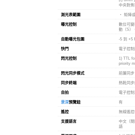
中央對焦
測光表範圍
‧ 矩陣或中
曝光控制
數位可變
動（S）
自動曝光包圍
-5 到 +
快門
電子控制縱
閃光控制
1) TTL f
priority 
閃光同步模式
前簾同步
同步終端
熱靴同步
自拍
電子控制計
景深
預覽鈕
有
遙控
無線遙控器
支援語言
中文（簡
語