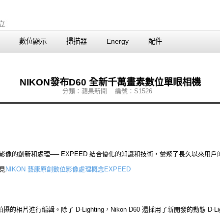
數位顯示
掃描器
Energy
配件
NIKON發布D60 全新千萬畫素數位單眼相機
分類：蘋果新聞 編號：S1526
影像的創新和處理── EXPEED 結合優化的知識和技術，彙聚了長久以來用
見
NIKON 藝康原創數位影像處理概念EXPEED
攝的相片進行編輯。除了 D-Lighting，Nikon D60 還採用了新開發的動態 D-Ligh