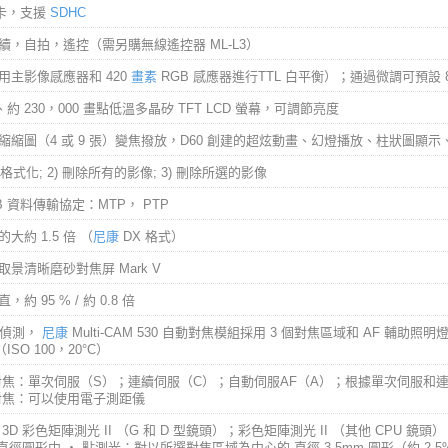
儲卡，支援
SDHC
續，自拍，遙控（需另購無線遙控器 ML-L3）
用主影像感應器和 420
畫素
RGB 感應器進行TTL 白平衡）；通過微調可預設 
寸、約 230，000 畫點低溫多晶矽 TFT LCD 螢幕，可調節亮度
縮縮圖（4 或 9 張）變焦撥放，D60 創建的超炫動畫、幻燈播放、柱狀圖顯
卡格式化; 2) 刪除所有的影像; 3) 刪除所選的影像
B 資料傳輸協定：MTP， PTP
大約 1.5 倍 （
尼康
DX 格式）
取景清晰磨砂對焦屏 Mark V
約 95 % / 約 0.8 倍
位偵測，
尼康
Multi-CAM 530 自動對焦模組採用 3 個對焦區域和 AF 輔助照明燈
 （ISO 100，20°C）
對焦：單次伺服（S）；連續伺服（C）；自動伺服AF（A）；根據單次伺服和
對焦：可以使用電子測距儀
3D 彩色矩陣測光 II （G 和 D 型鏡頭）；彩色矩陣測光 II （其他 CPU 鏡
m 直徑圓形中 ‧ 點測光：對以所選對焦區域為中心的 直徑 3.5mm 圓形（約 2