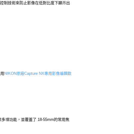
控制技術來防止影像在低對比度下顯示出
可用
NIKON原廠Capture NX專用影像編輯軟
項功能，並覆蓋了 18-55mm的常用焦