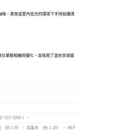
在幽暗、黑夜或室內低光的環境下手持拍攝清
數位單眼相機而優化，並採用了混合非球面
 ISO 3200 ）。
（約 1:8）， 或基本 （約 1:16） ‧ NEF