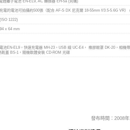
鋰離子電池 EN-EL9, AC 轉換器 EH-5a (另購)
的電池可拍攝約500張（配合 AF-S DX 尼克爾 18-55mm f/3.5-5.6G VR） (
(ISO 1222)
 94 x 64 mm
池EN-EL9，快速充電器 MH-23，USB 線 UC-E4， 橡膠眼罩 DK-20，相機帶 
靴蓋 BS-1，隨機軟體安裝 CD-ROM 光碟
發布時間：2008年