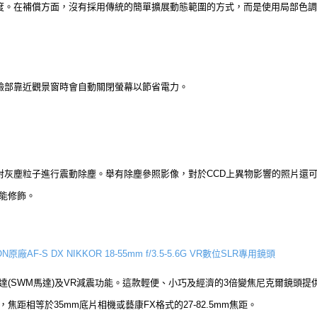
度。在補償方面，沒有採用傳統的簡單擴展動態範圍的方式，而是使用局部色調
臉部靠近觀景窗時會自動關閉螢幕以節省電力。
對灰塵粒子進行震動除塵。舉有除塵參照影像，對於CCD上異物影響的照片還
能修飾。
ON原廠AF-S DX NIKKOR 18-55mm f/3.5-5.6G VR數位SLR專用鏡頭
(SWM馬達)及VR減震功能。這款輕便、小巧及經濟的3倍變焦尼克爾鏡頭提供多
距相等於35mm底片相機或藝康FX格式的27-82.5mm焦距。