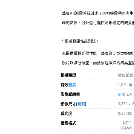
藝康VR減震系統減少了因相機震動而產生
晰的影像，另外還可提供清晰穩定的觀景
* 根據藝康性能測試。
為提供優越光學性能，藝康為此型號鏡頭
鏡片以減低像差，而藝康超級綜合結晶塗
相機類型
數位單眼
有效
畫素
1,020 萬
影像感應器
尼康
DX 
影像尺寸(
畫素
)
3,872 x 2
感光度
ISO 10
檔案格式
‧ NEF
（RAW）