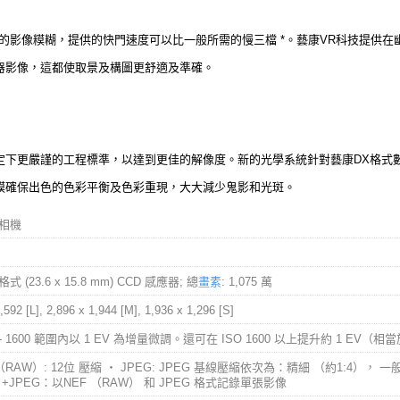
的影像糢糊，提供的快門速度可以比一般所需的慢三檔 *。藝康VR科技提供
器影像，這都使取景及構圖更舒適及準確。
定下更嚴謹的工程標準，以達到更佳的解像度。新的光學系統針對藝康DX格式
膜確保出色的色彩平衡及色彩重現，大大減少鬼影和光斑。
相機
格式 (23.6 x 15.8 mm) CCD 感應器; 總
畫素
: 1,075 萬
,592 [L], 2,896 x 1,944 [M], 1,936 x 1,296 [S]
0 - 1600 範圍內以 1 EV 為增量微調。還可在 ISO 1600 以上提升約 1 EV（相當於
 （RAW）: 12位 壓縮 ‧ JPEG: JPEG 基線壓縮依次為：精細 （約1:4）， 一般 
+JPEG：以NEF （RAW） 和 JPEG 格式記錄單張影像