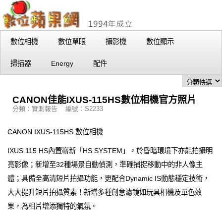
數位相機
數位單眼
攝影機
數位顯示
掃描器
Energy
配件
CANON佳能IXUS-115HS數位相機官方照片
分類：實測報告 編號：S2233
CANON IXUS-115HS 數位相機
IXUS 115 HS內置嶄新「HS SYSTEM」，於昏暗環境下亦能拍攝明
亮影像；新增至32種場景自動偵測，準確捕捉移動中的非人像主
體；具備全高清短片拍攝功能，更配合Dynamic IS動態穩定技術，
大大提升短片拍攝質素！新增多種創意濾鏡如玩具相機及單色效
果，為相片增添獨特的氣氛。