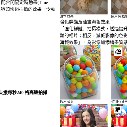
配合間隔定時動畫(Time
式，加入猶如快鏡拍攝的效果，令動
強化鮮豔及油畫海報效果：
「強化鮮豔」拍攝模式，透過提
豔的相片；相反，減低影像的色
海報效果」，為影像加添繪畫質
援每秒240 格高速拍攝