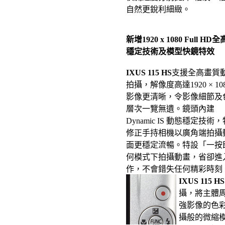
自然更銳利細緻。
新增1920 x 1080 Ful
穩定技術及模型快鏡特效
IXUS 115 HS
支援全高畫質
拍攝，解像度高達1920 × 10
影像更清晰，令影像細節及
層次一覽無遺。鏡頭內建
Dynamic IS 動態穩定
修正手持相機以廣角端拍攝
面更穩定流暢。特設「一按
何模式下拍攝動畫，省卻進
作，不會錯失任何精彩時刻
IXUS 115 HS
攝，將主體
強影像的色
攝般的微縮