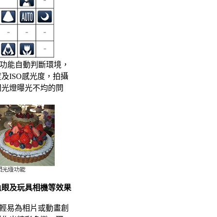
，相功能自動判斷環境，
及ISO感光度，拍攝
閃光燈曝光不均的問
魚眼及玩具相機等效果
輕易為相片或動畫創