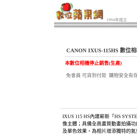
1994年成立
CANON IXUS-115HS 數位
本數位相機停止銷售(生產)
免會員 可貨到付款 購物安全有
IXUS 115 HS內建嶄新「H
像主體；具備全高畫質動畫拍攝功能
及單色效果，為相片增添獨特的氣