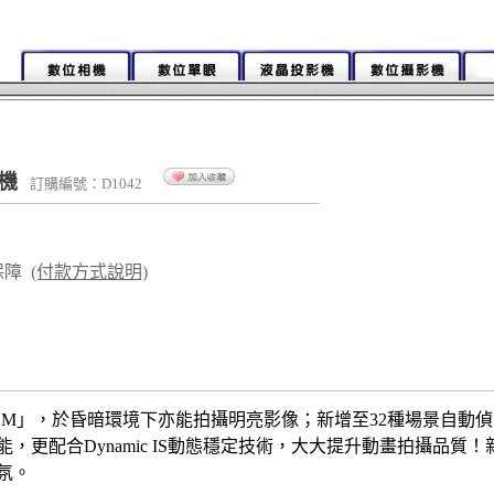
相機
訂購編號：D1042
保障
(付款方式說明)
S SYSTEM」，於昏暗環境下亦能拍攝明亮影像；新增至32種場景
，更配合Dynamic IS動態穩定技術，大大提升動畫拍攝品質
氛。