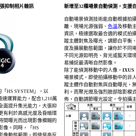
，大張抑制相片雜訊
新增至32種場景自動偵測，支援
自動場景偵測技術能自動根據拍
離、現場光源強弱、
色溫
及移動
資訊，極速選取最合適的模式拍
蹤主體對焦及曝光，調節白平衡
度及擴展動態範圍，讓你於不同
不同光源如明亮、背光或藍天環
易捕捉最清晰自然影像。
除了能偵測移動中的人像，
IXUS 
場景模式，即使拍攝移動中的非
蹤主體作自動對焦與自動曝光，
「HS SYSTEM」，以
利。而聚光燈及強烈臉部陰影模
的極速運算能力，配合1,210萬
佈，自動調節曝光設定，令拍攝
全面提升集光能力，大張抑
更有利於高感光度及昏暗環
時間曝光而出現影像模糊的
影像。同時，「HS
的影像動態範圍，即使是高反