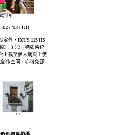
 4:3 / 1:1)
例設定外，
IXUS 115 HS
：3：2 – 猶如傳統
最適合上載至個人網頁上使
大創作空間，亦可免卻
及眨眼自動拍攝