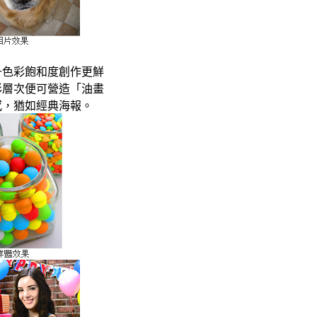
升色彩飽和度創作更鮮
彩層次便可營造「油畫
感，猶如經典海報。