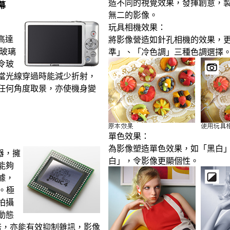
造不同的視覺效果，發揮創意，
螢幕
無二的影像。
玩具相機效果：
度高達
將影像營造如針孔相機的效果，
化玻璃
準」、「冷色調」三種色調選擇
令玻
當光線穿過時能減少折射，
任何角度取景，亦使機身變
單色效果：
為影像塑造單色效果，如「黑白
理器，擁
白」，令影像更顯個性。
能夠
據，
。極
拍攝
動態
倍，亦能有效抑制雜訊，影像