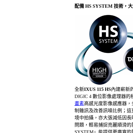
配備 HS SYSTEM 技術
全新
IXUS 115 HS
內建嶄新的
DIGIC 4 數位影像處理器
畫素
高感光度影像感應器，
制雜訊及改善訊噪比例；這
境中拍攝，亦大張減低因長
問題，輕易捕捉亮麗順滑的
SYSTEM」能提供更廣寬