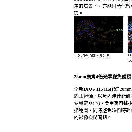
差的場景下，亦能同時保留
節。
28mm廣角4倍光學變焦鏡頭
全新
IXUS 115 HS
配備28m
變焦鏡頭，以及內建佳能研
像穩定器(IS)，令用家可捕
攝範圍，同時避免遠攝時輕
的影像模糊問題。