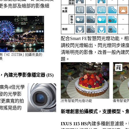
更多亮部及暗部的影像細
配合Smart FE智慧閃光燈功能
調校閃光燈輸出、閃光燈同步速度
清晰明亮的影像，改善一般內建
題。
，內建光學影像穩定器 (IS)
m廣角4倍光學
發的光學影
捉更廣寬的拍
微搖晃造的
新增創意拍攝模式，支援模型、
IXUS 115 HS
內建多種創意濾鏡，