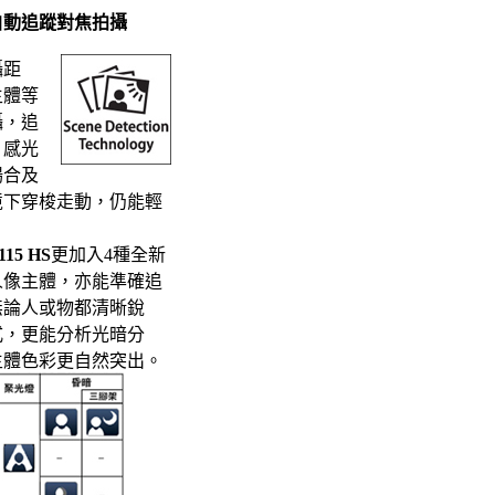
自動追蹤對焦拍攝
攝距
主體等
攝，追
、感光
場合及
境下穿梭走動，仍能輕
115 HS
更加入4種全新
人像主體，亦能準確追
無論人或物都清晰銳
式，更能分析光暗分
主體色彩更自然突出。