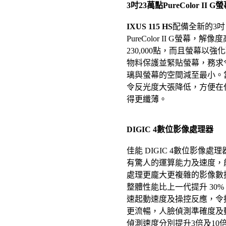
3吋23萬點PureColor II G
IXUS 115 HS
配備全新的3吋
PureColor II G螢幕，解像
230,000點，而且螢幕以強
物料保護並緊貼螢幕，務求
璃與螢幕的空間減至最小。
令反光度大張降低，方便在
得更纖薄。
DIGIC 4數位影像處理器
佳能 DIGIC 4數位影像處
有驚人的運算能力及速度，
處理更龐大更複雜的影像數
整體性能比上一代提升 30%
速起動速度及操控反應，令
更流暢，人臉偵測準確度及
偵測速度分別提升3倍及10