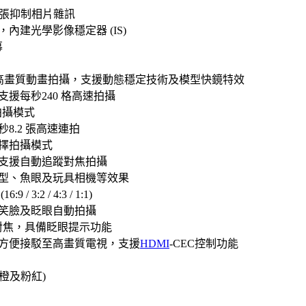
術，大張抑制相片雜訊
，內建光學影像穩定器 (IS)
幕
ull HD全高畫質動畫拍攝，支援動態穩定技術及模型快鏡特效
支援每秒240 格高速拍攝
要拍攝模式
8.2 張高速連拍
選擇拍攝模式
，支援自動追蹤對焦拍攝
模型、魚眼及玩具相機等效果
3:2 / 4:3 / 1:1)
、笑臉及眨眼自動拍攝
 臉孔智慧對焦，具備眨眼提示功能
端子，方便接駁至高畫質電視，支援
HDMI
-CEC控制功能
、橙及粉紅)