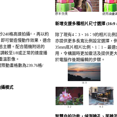
新增支援多種相片尺寸選擇 (16:9 / 3:2 /
240格高速拍攝^，再以約
除了現有4：3、16：9的相片比
，即可營造慢動作效果，適合
亦提供更多長寬比例設定選擇，例如
態主體。配合隨機附送的
35mm底片相片比例、1：1 – 
，更可調較至1/8或正常的速度播
用，令構圖時更加靈活及提供更
重溫影像。
於電腦作後期編輯的步驟。
實際動畫格數為239.76格/
要拍攝模式
智慧自拍功能，偵測臉孔、笑臉