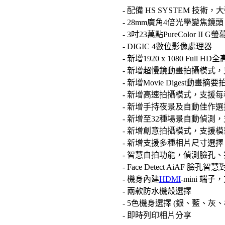
- 配備 HS SYSTEM 技
- 28mm廣角4倍光學變焦鏡頭
- 3吋23萬點PureColor II G螢
- DIGIC 4數位影像處理器
- 新增1920 x 1080 F
- 新增超慢鏡動畫拍攝模式，
- 新增Movie Digest動畫摘
- 新增高速拍攝模式，支援每秒
- 新增手持夜景及自動佳作
- 新增至32種場景自動偵測
- 新增創意拍攝模式，支援
- 新增支援多種相片尺寸選擇 (16:9 / 
- 智慧自拍功能，偵測臉孔
- Face Detect AiAF
- 機身內建
HDMI
-mini 
- 兩款防水機殼選擇
- 5色機身選擇 (銀、藍、灰
- 即時列印相片分享