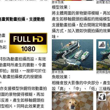
模型效果：
將主體周圍的景物變得模糊，再
產生如移軸鏡頭拍攝般的微縮模
l HD全高畫質動畫拍攝，支援動態
支援動畫拍攝，配合間隔定時動畫(Time
攝方式，加入猶如快鏡拍攝的效
動畫
味。
80，
色彩
技術，特別為動畫拍攝而設，有效
動畫時所產生的震動，令畫
即拍」按鈕，一按即可於任
入動畫拍攝模式的按鍵操
魚眼效果：
。
相機會放大影像的中央部分，產
亦支援模型快鏡特效動畫拍
設「高」、「中」、「低」三級
周圍的景物變得模糊，再加
彩反差，產生如移軸鏡頭拍
模型相片。同時此效果更支