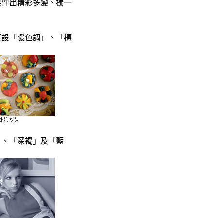
製作出精彩多變、獨一
更設「暖色調」、「標
。
」、「深褐」及「藍