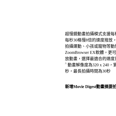
超慢鏡動畫拍攝模式支援每秒
每秒30格慢8倍的速度撥放
拍攝運動、小孩或寵物等動
ZoomBrowser EX軟體
放動畫，選擇最適合的速度
^
動畫解像度為320 x 240，
秒，最長拍攝時間為30秒
新增Movie Digest動畫摘