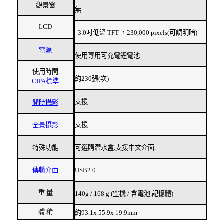
觀景窗
無
LCD
3.0吋低溫 TFT ，230,000 pixels(可調明暗)
電源
使用專用可充電鋰電池
使用時間
約230張(次)
CIPA標準
支援
間時攝影
支援
全景攝影
特殊功能
可選購潛水盒.支援中文介面.
傳輸介面
USB2.0
重 量
140g / 168 g (空機 / 含電池.記憶體)
體 積
約93.1x 55.9x 19.9mm