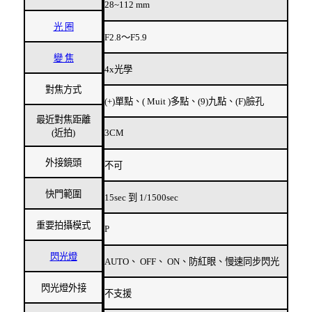
28~112 mm
光 圈
F2.8～F5.9
變 焦
4x光學
對焦方式
(+)單點、( Muit )多點、(9)九點、(F)臉孔
最近對焦距離
(近拍)
3CM
外接鏡頭
不可
快門範圍
15sec 到 1/1500sec
重要拍攝模式
P
閃光燈
AUTO、 OFF、 ON、防紅眼、慢速同步閃光
閃光燈外接
不支援