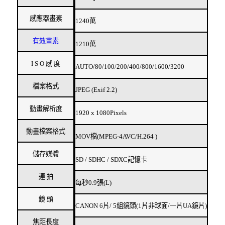
感應器畫素
1240萬
有效畫素
1210萬
I S O 感 度
AUTO/80/100/200/400/800/1600/3200
檔案格式
JPEG (Exif 2.2)
動畫解析度
1920 x 1080Pixels
動畫檔案格式
MOV檔(MPEG-4AVC/H.264 )
儲存媒體
SD / SDHC / SDXC記憶卡
連 拍
每秒0.9張(L)
鏡 頭
CANON 6片/ 5組鏡頭(1片非球面/一片UA鏡片)
焦距長度