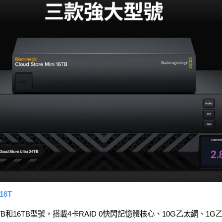
16T
6TB型號，搭載4卡RAID 0快閃記憶體核心、10G乙太網、1G乙太網、