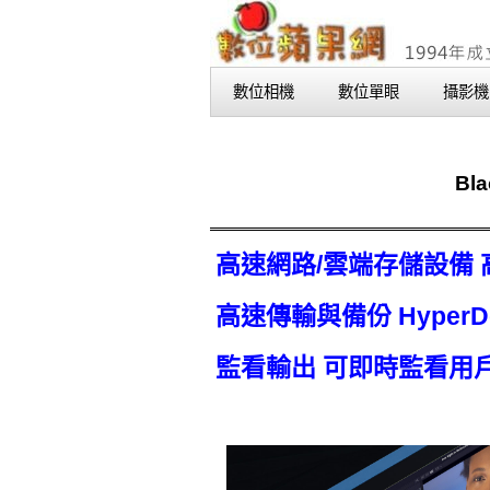
數位相機
數位單眼
攝影機
Bl
高速網路/雲端存儲設備 高速
高速傳輸與備份 HyperDec
監看輸出 可即時監看用戶