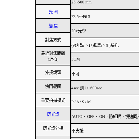
25~500 mm
光 圈
F3.5～F6.5
變 焦
20x光學
對焦方式
(9)九點 、(+)單點、(F)臉孔
最近對焦距離
(近拍)
5CM
外接鏡頭
不可
快門範圍
4sec 到 1/1600sec
重要拍攝模式
P / A / S / M
閃光燈
AUTO、 OFF、 ON、防紅眼、慢速
閃光燈外接
不支援