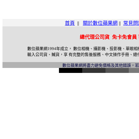
首頁
||
關於數位蘋果網
||
常見問
總代理公司貨 免卡免會員
數位蘋果網1994年成立， 數位相機、攝影機、投影機、單眼
輸入公司貨、贓貨，享 有完整的售後服務、中文操作手冊、總
數位蘋果網將盡力避免價格及其他錯誤，
l
i
n