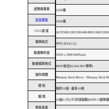
感應器畫素
2100萬
有效畫素
1820萬
I S O 感 度
AUTO/80/100/200/400/800/1600/3200
檔案格式
JPEG (Exif 2.2)
動畫解析度
1920 x 1080 60iPixels
動畫檔案格式
MOV格式(H.264/AVC標準)
儲存媒體
Memory Stick Micro、Memory Sti
連 拍
每秒10張 / 最多10張
鏡 頭
10組11片(5片非球面鏡)SONY G變焦
焦距長度