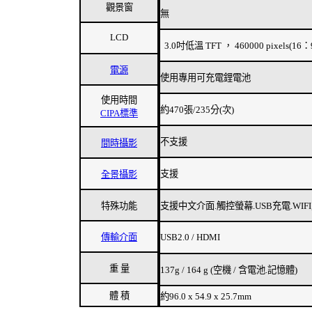
觀景窗
無
LCD
3.0吋低溫 TFT ， 460000 pixels(16：
電源
使用專用可充電鋰電池
使用時間
約470張/235分(次)
CIPA標準
不支援
間時攝影
支援
全景攝影
特殊功能
支援中文介面.觸控螢幕.USB充電.WIFI
傳輸介面
USB2.0 / HDMI
重 量
137g / 164 g (空機 / 含電池.記憶體)
體 積
約96.0 x 54.9 x 25.7mm