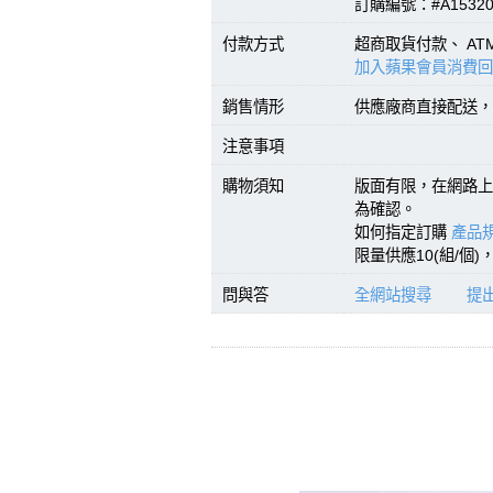
訂購編號：#A15320
付款方式
超商取貨付款、 A
加入蘋果會員消費回
銷售情形
供應廠商直接配送，
注意事項
購物須知
版面有限，在網路上
為確認。
如何指定訂購
產品規
限量供應10(組/個
問與答
全網站搜尋
提