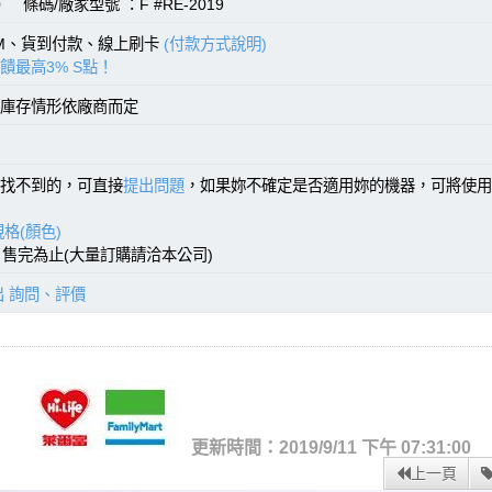
 條碼/廠家型號 ：F #RE-2019
TM、貨到付款、線上刷卡
(付款方式說明)
饋最高3% S點！
庫存情形依廠商而定
找不到的，可直接
提出問題
，如果妳不確定是否適用妳的機器，可將使用
格(顏色)
)，售完為止(大量訂購請洽本公司)
出 詢問、評價
更新時間：2019/9/11 下午 07:31:00
上一頁