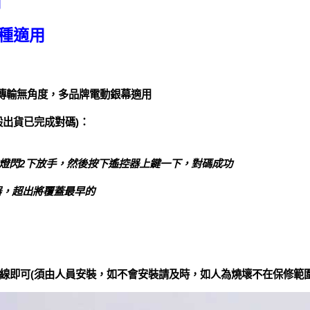
用
機種適用
線傳輸無角度，多品牌電動銀幕適用
般出貨已完成對碼)：
燈閃2下放手，然後按下遙控器上鍵一下，對碼成功
器，超出將覆蓋最早的
線即可(須由人員安裝，如不會安裝請及時，如人為燒壞不在保修範圍