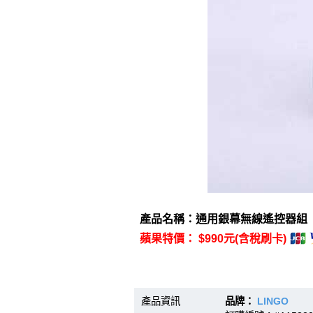
產品名稱：通用銀幕無線遙控器組
蘋果特價： $990元(含稅刷卡)
產品資訊
品牌：
LINGO
型號