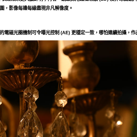
圍，影像每邊每緣盡現非凡解像度。
電磁光圈機制可令曝光控制 (AE) 更穩定一致，哪怕連續拍攝，