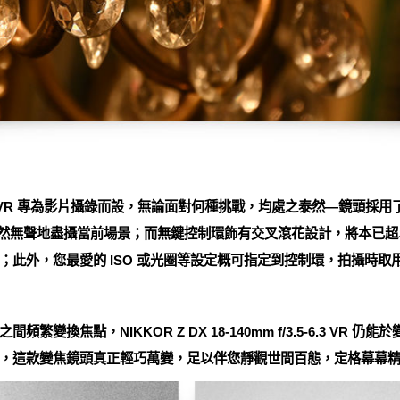
f/3.5-6.3 VR 專為影片攝錄而設，無論面對何種挑戰，均處之泰然—鏡頭採
您悄然無聲地盡攝當前場景；而無鍵控制環飾有交叉滾花設計，將本已
；此外，您最愛的 ISO 或光圈等設定概可指定到控制環，拍攝時取
變換焦點，NIKKOR Z DX 18-140mm f/3.5-6.3 VR
，這款變焦鏡頭真正輕巧萬變，足以伴您靜觀世間百態，定格幕幕