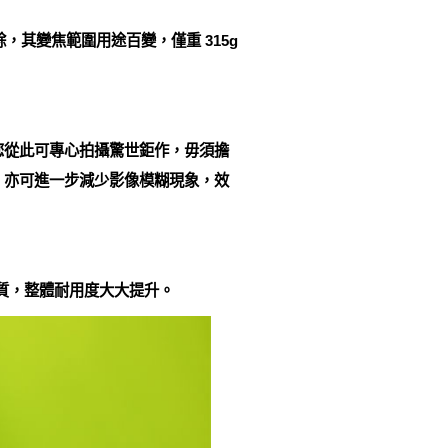
刃有餘，其變焦範圍用途百變，僅重 315g
，您從此可專心拍攝驚世鉅作，毋須擔
使用，亦可進一步減少影像模糊現象，效
質，整體耐用度大大提升。