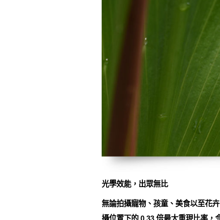
光學效能，出眾無比
無論拍攝寵物、孩童、美食以至花卉，面對您的
攝位置下的 0.33 倍最大重現比