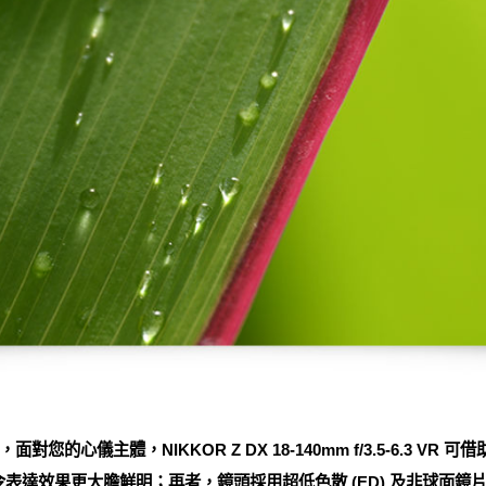
心儀主體，NIKKOR Z DX 18-140mm f/3.5-6.3 VR 
率，令表達效果更大膽鮮明；再者，鏡頭採用超低色散 (ED) 及非球面