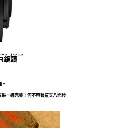
 VR鏡頭
變。
效果一概完美！何不帶著這支八面玲