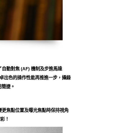
用了自動對焦 (AF) 機制及步進馬達
超卓出色的操作性能再推進一步，攝錄
用簡捷。
 仍能於變更焦點位置及曝光焦點時保持視角
精彩！