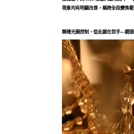
現象均有明顯改善，橫跨全段變焦範
精確光圈控制，從此握在您手—鏡頭的