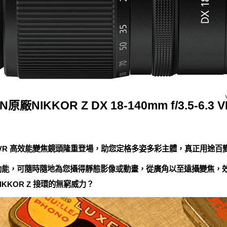
N原廠NIKKOR Z DX 18-140mm f/3.5-6.3
f/3.5-6.3 VR 高效能變焦鏡頭隆重登場，助您定格多姿多彩主體，真正用途百
功能，可隨時隨地為您攝得靜態影像或動畫，從廣角以至遠攝變焦，
KKOR Z 接環的無窮威力？