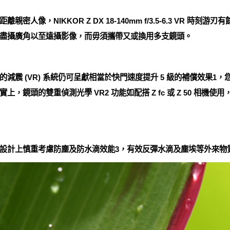
像，NIKKOR Z DX 18-140mm f/3.5-6.3 VR 時刻游
盡攝廣角以至遠攝影像，而毋須攜帶又或換用多支鏡頭。
減震 (VR) 系統仍可呈獻相當於快門速度提升 5 級的補償效果1
，鏡頭的雙重偵測光學 VR2 功能如配搭 Z fc 或 Z 50 相機
設計上慎重考慮防塵及防水滴效能3，有效反彈水滴及塵埃等外來物