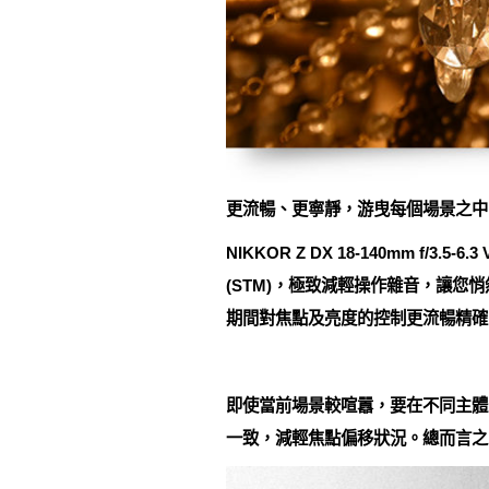
更流暢、更寧靜，游曳每個場景之中
NIKKOR Z DX 18-140mm 
(STM)，極致減輕操作雜音，讓
期間對焦點及亮度的控制更流暢精確
即使當前場景較喧囂，要在不同主體之間頻繁
一致，減輕焦點偏移狀況。總而言之