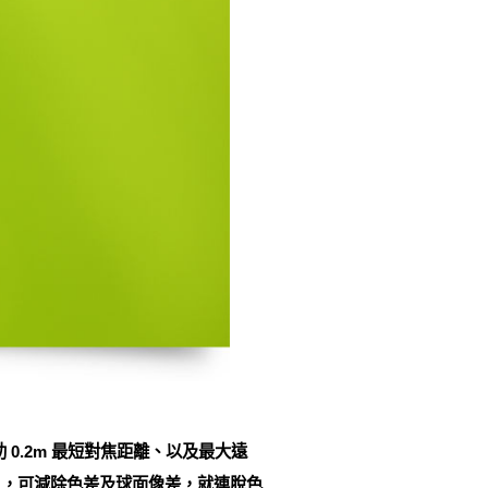
可借助 0.2m 最短對焦距離、以及最大遠
鏡片，可減除色差及球面像差，就連脫色