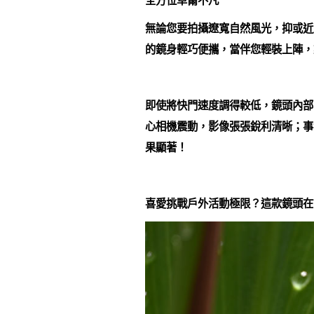
全方位卓爾不凡
無論您要拍攝遼寬自然風光，抑或近距離親密人
的鏡身輕巧便攜，當伴您輕裝上陣，
即使將快門速度調得較低，鏡頭內部的
心相機震動，影像張張銳利清晰；事實上
果顯著！
喜愛挑戰戶外活動極限？這款鏡頭在