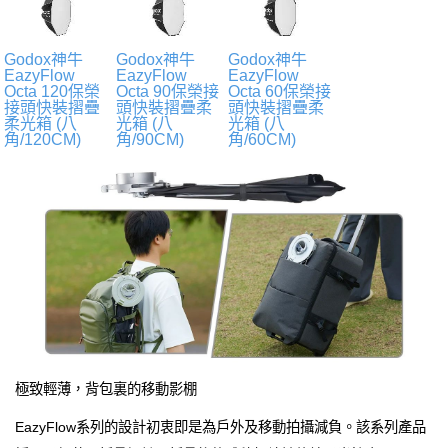
Godox神牛
Godox神牛
Godox神牛
EazyFlow
EazyFlow
EazyFlow
Octa 120保榮
Octa 90保榮接
Octa 60保榮接
接頭快裝摺疊
頭快裝摺疊柔
頭快裝摺疊柔
柔光箱 (八
光箱 (八
光箱 (八
角/120CM)
角/90CM)
角/60CM)
極致輕薄，背包裏的移動影棚
EazyFlow系列的設計初衷即是為戶外及移動拍攝減負。該系列產品