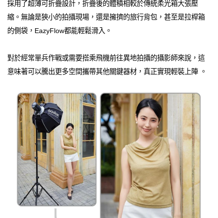
採用了超薄可折疊設計，折疊後的體積相較於傳統柔光箱大張壓
縮。無論是狹小的拍攝現場，還是擁擠的旅行背包，甚至是拉桿箱
的側袋，EazyFlow都能輕鬆滑入。
對於經常單兵作戰或需要搭乘飛機前往異地拍攝的攝影師來說，這
意味著可以騰出更多空間攜帶其他關鍵器材，真正實現輕裝上陣 。