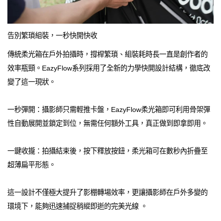
告別繁瑣組裝，一秒快開快收
傳統柔光箱在戶外拍攝時，撐桿繁瑣、組裝耗時長一直是創作者的
效率瓶頸。EazyFlow系列採用了全新的力學快開設計結構，徹底改
變了這一現狀。
一秒彈開：攝影師只需輕推卡盤，EazyFlow柔光箱即可利用骨架彈
性自動展開並鎖定到位，無需任何額外工具，真正做到即拿即用。
一鍵收攏：拍攝結束後，按下釋放按鈕，柔光箱可在數秒內折疊至
超薄扁平形態。
這一設計不僅極大提升了影棚轉場效率，更讓攝影師在戶外多變的
環境下，能夠迅速捕捉稍縱即逝的完美光線 。