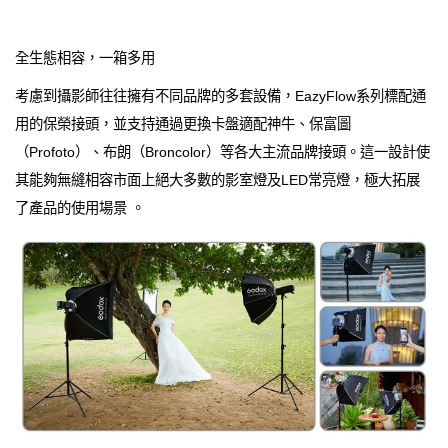
全生態相容，一箱多用
考慮到攝影師往往擁有不同品牌的多套設備，EazyFlow系列標配通
用的保榮接頭，並支持通過更換卡盤適配神牛、保富圖
（Profoto）、布朗（Broncolor）等各大主流品牌接頭。這一設計使
其能夠無縫相容市面上絕大多數的影室燈及LED常亮燈，極大拓展
了產品的使用場景 。