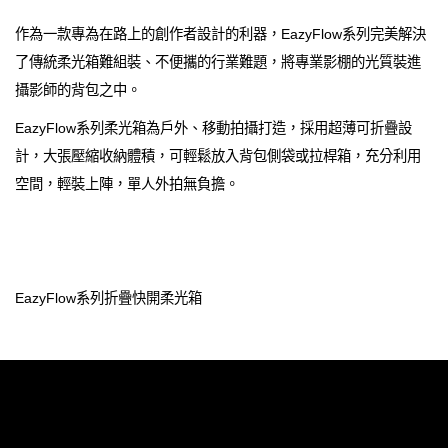
作為一款專為在路上的創作者設計的利器，EazyFlow系列完美解決
了傳統柔光箱難組裝、不便攜的行業難題，將專業影棚的光質裝進
攝影師的背包之中。
EazyFlow系列柔光箱為戶外、移動拍攝打造，採用超薄可折疊設
計，大張壓縮收納體積，可輕鬆放入背包側袋或拉桿箱，充分利用
空間，輕裝上陣，單人外拍無負擔。
EazyFlow系列折疊快開柔光箱