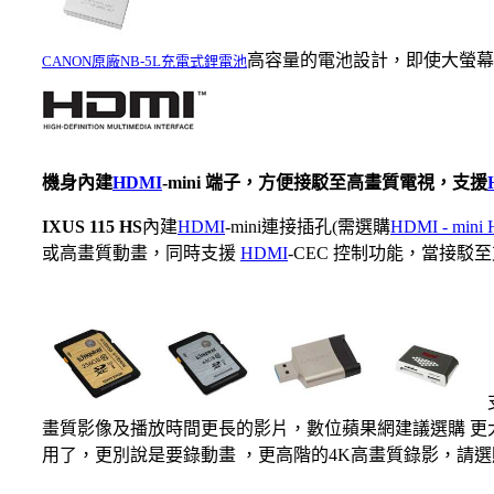
高容量的電池設計，即使大螢幕L
CANON原廠NB-5L充電式鋰電池
機身內建
HDMI
-mini 端子，方便接駁至高畫質電視，支援
IXUS 115 HS
內建
HDMI
-mini連接插孔(需選購
HDMI - mi
或高畫質動畫，同時支援
HDMI
-CEC 控制功能，當接
畫質影像及播放時間更長的影片，數位蘋果網建議選購 更
用了，更別說是要錄動畫 ，更高階的4K高畫質錄影，請