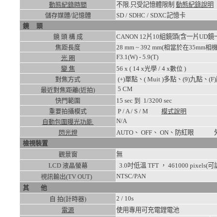
動態紀錄時間
不限.只受記憶體限制
動態紀錄說明
儲存媒體/記憶體
SD / SDHC / SDXC記憶卡
鏡 頭
鏡 頭 構 成
CANON 12片10組鏡頭(含一片
焦距長度
28 mm ~ 392 mm(相當於在35mm相機
F3.1(W) - 5.9(T)
光 圈
變 焦
56
x ( 14 x光學 / 4 x數位 )
對焦方式
(+)單點、( Muit )多點、(9)九點、(
5
CM
最近對焦距離(近拍)
快門範圍
15
sec 到
1/3200
sec
重要拍攝模式
P / A / S / M
模式說明
N/A
自動包圍曝光功能
閃光燈
AUTO、 OFF、 ON、防紅眼 
檢視裝置
觀景窗
無
LCD 液晶螢幕
3.0吋低溫 TFT ， 461000 pixels(
NTSC/PAN
視訊輸出(TV OUT)
其 他
2 / 10s
自 拍(計時器)
電源
使用專用可充電鋰電池