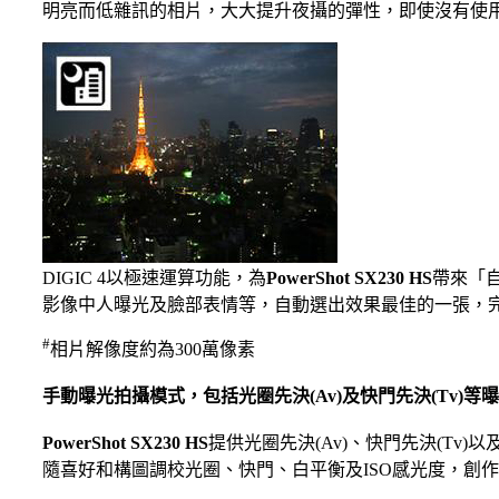
明亮而低雜訊的相片，大大提升夜攝的彈性，即使沒有使
DIGIC 4以極速運算功能，為
PowerShot SX230 HS
帶來「
影像中人曝光及臉部表情等，自動選出效果最佳的一張，
#
相片解像度約為300萬像素
手動曝光拍攝模式，包括光圈先決(Av)及快門先決(Tv)等
PowerShot SX230 HS
提供光圈先決(Av)、快門先決(Tv
隨喜好和構圖調校光圈、快門、白平衡及ISO感光度，創