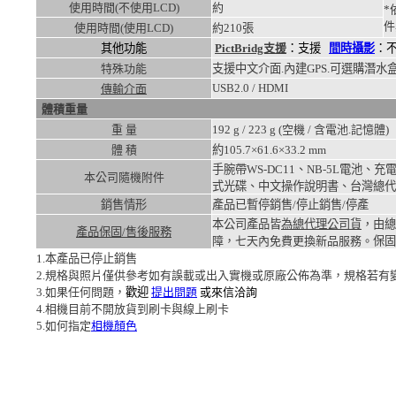
使用時間(不使用LCD)
約
*
件
使用時間(使用LCD)
約
210張
其他功能
PictBridg支援
：支援
間時攝影
：
特殊功能
支援中文介面.內建GPS.可選購潛水盒
USB2.0 / HDMI
傳輸介面
體積重量
重 量
192
g /
223
g (空機 / 含電池.記憶體)
體 積
約105.7×61.6×33.2
mm
手腕帶WS-DC11、NB-5L電池、充電
本公司隨機附件
式光碟、中文操作說明書、台灣總代
銷售情形
產品已暫停銷售/停止銷售/停產
本公司產品皆
為總代理公司貨
，由總
產品保固/售後服務
障，七天內免費更換新品服務。
保固
1.本產品已停止銷售
2.規格與照片僅供參考如有誤載或出入實機或原廠公佈為準，規格若有
3.如果任何問題，
歡迎
提出問題
或來信洽詢
4.相機目前不開放貨到刷卡與線上刷卡
5.如何指定
相機顏色