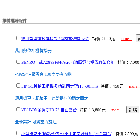
推薦選購配件
通用型望遠鏡轉接架 / 望遠鏡萬能支架
特價：990元
more...
萬用數位相機轉接器
BENRO百諾A2883FS4(Aero4)油壓雲台攝影腳架套組
特價：7,0
搭配S4油壓雲台 180度反摺收納
LINGO腳踏車相機多功能固定架(15~30mm)
特價：450元
more..
適用機車、腳踏車、運動器材的穩定固定
VELBON金鐘QHD-73 自由雲台
特價：3,800元
more...
全新設計 可變施力旋鈕
小型攝影車/攝影軌道車/桌面定向滑輪組 (不含雲台)
特價：590