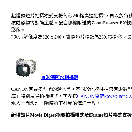
^
超慢鏡短片拍攝模式支援每秒240格高速拍攝
，再以約每秒
孩或寵物等動態主體。配合隨機附送的ZoomBrowser 
影像。
^
短片解像度為320 x 240，實際短片格數為239.76格/秒
40米深防水相機殼
CANON有最多型號的潛水盒，不同於他牌往往只有少數
底」特別場景拍攝模式，可配搭
CANON原廠PowerShot-
水人士而設計，隨時拍下神秘的海洋世界。
新增短片Movie Digest摘要拍攝模式及iFrame短片格式支援