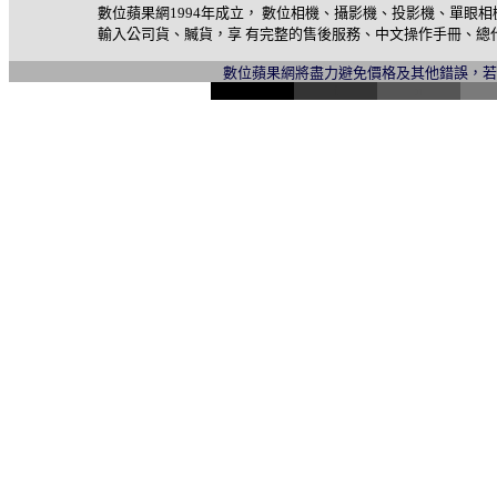
數位蘋果網1994年成立， 數位相機、攝影機、投影機、單眼
輸入公司貨、贓貨，享 有完整的售後服務、中文操作手冊、總
數位蘋果網將盡力避免價格及其他錯誤，
l
i
n