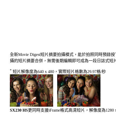
全新Movie Digest短片摘要拍攝模式，能於拍照同時預
攝的短片摘要合併，無需後期編輯即可成為一段日誌式短
*
短片解像度為640 x 480，實際短片格數為29.97格/秒
SX230 HS
更同時支援iFrame格式高清短片，解像度為1280