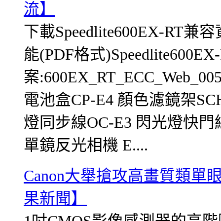
流】
下載Speedlite600EX
能(PDF格式)Speedlite60
案:600EX_RT_ECC_Web_0
電池盒CP-E4 顏色濾鏡架SC
燈同步線OC-E3 閃光燈快門線
單鏡反光相機 E....
Canon大舉搶攻高畫質類單
果新聞】