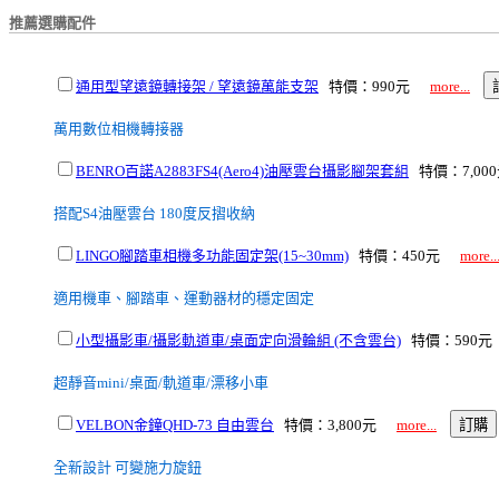
推薦選購配件
通用型望遠鏡轉接架 / 望遠鏡萬能支架
特價：990元
more...
萬用數位相機轉接器
BENRO百諾A2883FS4(Aero4)油壓雲台攝影腳架套組
特價：7,0
搭配S4油壓雲台 180度反摺收納
LINGO腳踏車相機多功能固定架(15~30mm)
特價：450元
more..
適用機車、腳踏車、運動器材的穩定固定
小型攝影車/攝影軌道車/桌面定向滑輪組 (不含雲台)
特價：590
超靜音mini/桌面/軌道車/漂移小車
VELBON金鐘QHD-73 自由雲台
特價：3,800元
more...
全新設計 可變施力旋鈕