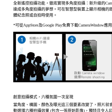
全新遙控拍攝功能，徹底實現多角度拍攝：新升級的Came
達成多角度拍攝的夢想。可在智慧型裝置上顯示相機的
體紀念照或自拍時使用。
*可從AppStore及Google Play免費下載CameraWind
創意拍攝模式，六種氛圍一次呈現
當角度、構圖、顏色及曝光這三個要素改變了，照片就
動選擇六種拍攝效果 (包含一張原始影像)，獨特且令