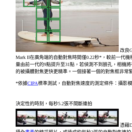
改良
Mark II在廣角端的自動對焦時間僅0.22秒*，較前
量由前一代的9點提升至31點，若偵測不到臉孔，相機
的被攝體對焦更快更精準。一個接著一個的對焦框非常
*依據
CIPA
標準測試，自動對焦速度的測定條件：攝影模
決定性的時刻，每秒5.2張不間斷連拍
憑藉D