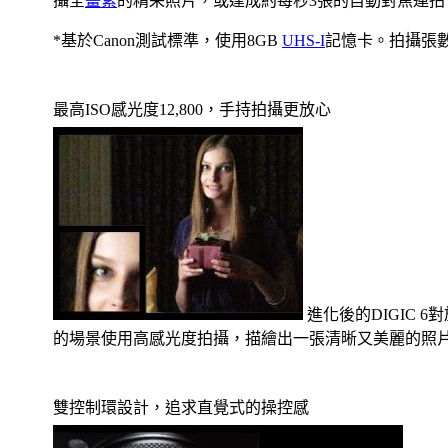
攝全
畫素
的精采照片，或達成約每秒3張的自動對焦連
*基於Canon測試標準，使用8GB
UHS-I
記憶卡。拍攝張
最高ISO感光度12,800，手持拍攝更放心
進化後的DIGIC 
的場景使用高感光度拍攝，描繪出一張清晰又美麗的照
雙控制環設計，追求直覺式的操控感