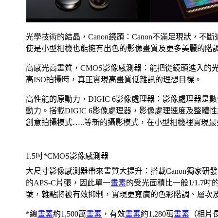
光學技術的結晶，Canon鏡頭：Canon不滿足現狀
使是小型相機也能擁有出色的影像畫質及更多美麗的階
高感光高畫質，CMOS影像感測器：能把從鏡頭進入的
高ISO拍攝時，真正實現高畫質低雜訊的理想目標。
高性能的原動力，DIGIC 6影像處理器：影像處理器
動力。搭載DIGIC 6影像處理器，影像處理速度及整
創意拍攝模式…..等新的攝影模式，在小型相機裡實現
1.5吋*CMOS影像感測器
大尺寸影像感測器帶來畫質大提升：搭載Canon獨家研發
的APS-C片張，因此單一
畫素
的受光面積比一般1/1.7
號，雜點將被有效抑制，實現更寬廣的色彩階調、層次
*總
畫素
約1,500萬
畫素
，有效
畫素
約1,280萬
畫素
（相片長