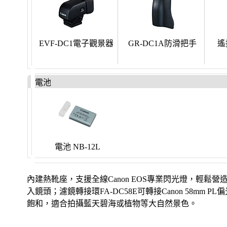
EVF-DC1電子觀景器
GR-DC1A防滑把手
遙
電池
電池 NB-12L
內建熱靴座，支援全線Canon EOS專業閃光燈，輕
入鏡頭；濾鏡轉接環FA-DC58E可轉接Canon 58
飽和，適合拍攝藍天碧海或植物等大自然景色。