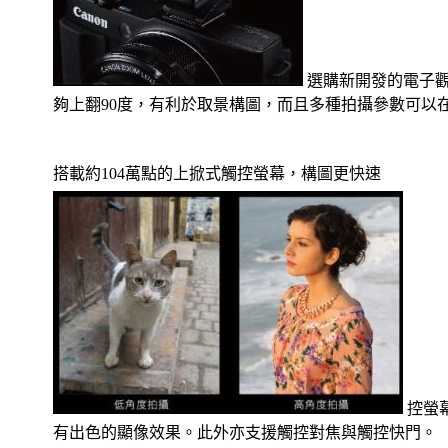
選購新開發的電子觀景
夠上翻90度，有利於取景構圖，而且多種拍攝參數可以
搭載約104萬點的上掀式觸控螢幕，構圖更快速
控螢幕
有出色的顯像效果。此外亦支援觸控對焦與觸控快門。