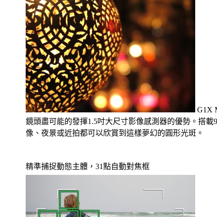
G1X
鏡頭盡可能的發揮1.5吋大尺寸影像感測器的優勢。搭
像、夜景或近拍都可以欣賞到這樣夢幻的圓形光斑。
精準捕捉動態主體，31點自動對焦框