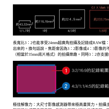
長寬比3：2也能享受24mm超廣角拍攝及記錄成RAW
出來的。換句話說，焦距會因為3：2影像或4：3影像的不同而
（相當於35mm底片格式）的拍攝樂趣。同時3：2亦支援
極佳解像力：大尺寸影像感測器帶來極高畫質力。拍攝主體的