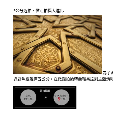
5公分近拍，微距拍攝大進化
為了
近對焦距離僅五公分，在微距拍攝時能輕易達到主體清