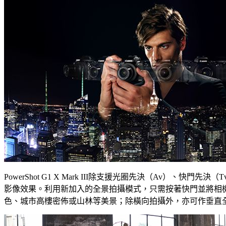
PowerShot G1 X Mark III除支援光圈先決（Av
影像效果。利用新加入的全景拍攝模式，只需按著快門並將相
色、城市高樓密佈或山林等美景；除橫向拍攝外，亦可作垂直