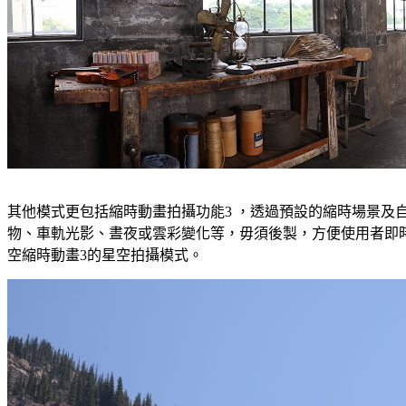
其他模式更包括縮時動畫拍攝功能3 ，透過預設的縮時場景及
物、車軌光影、晝夜或雲彩變化等，毋須後製，方便使用者即時分
空縮時動畫3的星空拍攝模式。