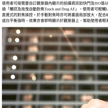
使用者可按需要自訂觀景器內顯示的拍攝資訊如快門及ISO值
過「觸控及拖曳自動對焦Touch and Drag AF」，使
直覺式的對焦操控。於手動對焦時亦可將畫面局部放大，配合峰值
或白平衡值時，效果亦會即時顯示於觀景器上，幫助使用者輕