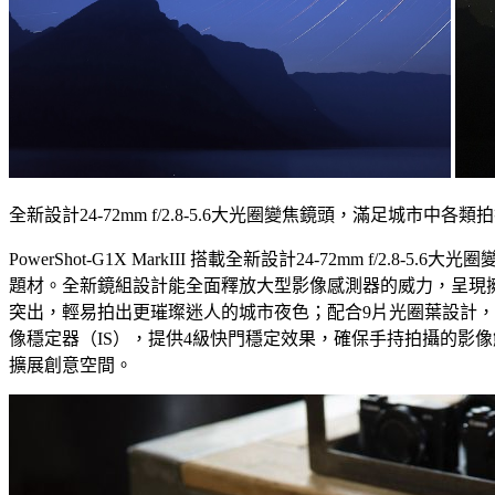
全新設計24-72mm f/2.8-5.6大光圈變焦鏡頭，滿足城市中各類
PowerShot-G1X MarkIII 搭載全新設計24-72mm f
題材。全新鏡組設計能全面釋放大型影像感測器的威力，呈現擁
突出，輕易拍出更璀璨迷人的城市夜色；配合9片光圈葉設計
像穩定器（IS），提供4級快門穩定效果，確保手持拍攝的影
擴展創意空間。