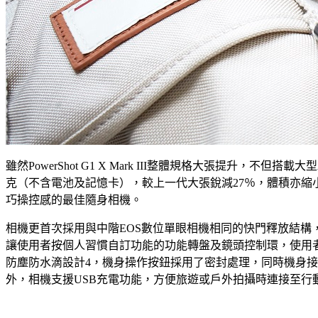
雖然PowerShot G1 X Mark III整體規格大張提升，不
克（不含電池及記憶卡），較上一代大張銳減27％，體積亦縮小至僅約
巧操控感的最佳隨身相機。
相機更首次採用與中階EOS數位單眼相機相同的快門釋放結
讓使用者按個人習慣自訂功能的功能轉盤及鏡頭控制環，使用
防塵防水滴設計4，機身操作按鈕採用了密封處理，同時機身
外，相機支援USB充電功能，方便旅遊或戶外拍攝時連接至行