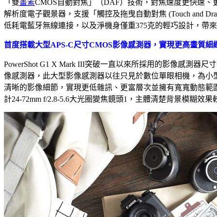
「雙
畫素
CMOS自動對焦」（DAF）技術，對焦速度更快速、更準確，
解析度電子觀景器，支援「觸控及拖曳自動對焦 (Touch and Dr
低耗電藍牙無線連接，以及淨機身僅重375克的輕巧設計，帶
首度搭載大型APS-C尺寸CMOS影像感測器，實現更高畫質細
PowerShot G1 X Mark III突破一直以來所採用的影像感測器
像感測器，此大型影像感測器以往只見於數位單眼相機，為小
清晰的影像細節，實現更低雜訊、更富層次並擁有寬寬動態範
計24-72mm f/2.8-5.6大光圈變焦鏡頭1，主體清楚背景模