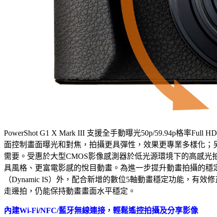
PowerShot G1 X Mark III 支援全手動曝光50p/59.94p格
面控制畫面曝光和對焦，拍攝更具彈性，效果更專業多樣化；另提供23.9
需要。受惠於大型CMOS影像感測器於低光源環境下的高感光
具風格、更富電影感的悅目動畫。為進一步提升動畫拍攝的穩
（Dynamic IS）外，配合新增的數位5軸動畫穩定功能，
走邊拍，仍能保持動畫畫面水平穩定。
內建Wi-Fi/NFC/藍牙無線連接，輕鬆遙控拍攝及分享影像