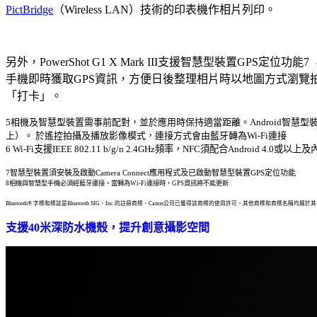
PictBridge
（Wireless LAN）技術的印表機作相片列印。
另外，PowerShot G1 X Mark III支援智慧型裝置GPS定位
手機即時獲取GPS資訊，方便日後整理相片時以地圖方式瀏覽
「打卡」。
5相機及智慧型裝置需事前配對，並於應用時保持適當距離。Android智慧型裝置須
上）。 於遙控拍攝及播放影像模式，連接方式會由藍牙轉為Wi-Fi連接
6 Wi-Fi支援IEEE 802.11 b/g/n 2.4GHz頻率，NFC須配合Android 4.0
7智慧型裝置須安裝及啟動Camera Connect應用程式及已啟動智慧型裝置GPS定位功能
8相機與智慧型手機必須經藍牙連接。當轉為Wi-Fi連接時，GPS資訊將不能更新
Bluetooth® 字標和標誌是Bluetooth SIG、Inc.的註冊商標、Canon公司已獲得該商標的使用許可。其他商標和商標名稱均屬
支援40米深防水機殼，提升創意攝影空間