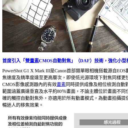
首度引入「雙
畫素
CMOS自動對焦」（DAF）技術，強化小
PowerShot G1 X Mark III是Canon首部類單眼相機搭載源
焦速度及精準度達至更高層次，即使低光源環境下對焦同樣更
CMOS影像感測器內的有效
畫素
同時提供成像及相位檢測自動對焦（
範圍涵蓋廣達垂直及水平約80％畫面，不論主體位於畫面不同
確的觸控自動對焦外，亦適用於所有動畫模式，為動畫拍攝提
暢迷人的移焦效果。