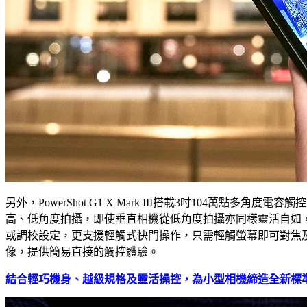
另外，PowerShot G1 X Mark III搭載3吋104萬
高、低角度拍攝，即使垂直相機從低角度拍攝亦同樣靈活自如
或調校設定，更支援輕觸式快門操作，只需輕觸螢幕即可對焦
像，提供簡易直接的觸控體驗。
結合輕巧機身、越級規格及靈活操控，為小型相機締造全新標