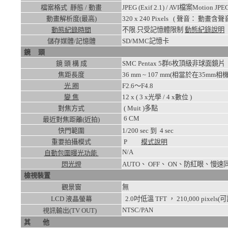
檔案格式 靜態 / 動畫
JPEG (Exif 2.1) / AVI檔案Motion J
動畫解析度(最高)
320 x 240
Pixels ( 聲音： 動畫含聲音
動態紀錄時間
不限.只受記憶體限制
動態紀錄說明
儲存媒體/記憶體
SD/MMC記憶卡
鏡 頭
鏡 頭 構 成
SMC Pentax 5群6枚頂級非
焦距長度
36 mm ~ 107 mm(相當於在35mm相機
光 圈
F2.6～F4.8
變 焦
12
x ( 3 x光學 / 4 x數位 )
對焦方式
( Muit )多點
6
CM
最近對焦距離(近拍)
快門範圍
1/200
sec 到
4
sec
重要拍攝模式
P
模式說明
N/A
自動包圍曝光功能
閃光燈
AUTO、 OFF、 ON、防紅眼
檢視裝置
觀景窗
無
LCD 液晶螢幕
2.0吋低溫 TFT ， 210,000 pixels
NTSC/PAN
視訊輸出(TV OUT)
其 他