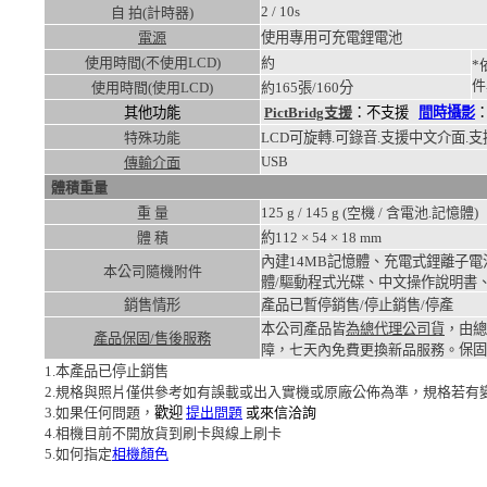
2 / 10s
自 拍(計時器)
電源
使用專用可充電鋰電池
使用時間(不使用LCD)
約
*
件
使用時間(使用LCD)
約
165張/160分
其他功能
PictBridg支援
：不支援
間時攝影
特殊功能
LCD可旋轉.可錄音.支援中文介面.支
USB
傳輸介面
體積重量
重 量
125
g /
145
g (空機 / 含電池.記憶體)
體 積
約112 × 54 × 18
mm
內建14MB記憶體、充電式鋰離子電池
本公司隨機附件
體/驅動程式光碟、中文操作說明書
銷售情形
產品已暫停銷售/停止銷售/停產
本公司產品皆
為總代理公司貨
，由總
產品保固/售後服務
障，七天內免費更換新品服務。
保固
1.本產品已停止銷售
2.規格與照片僅供參考如有誤載或出入實機或原廠公佈為準，規格若有
3.如果任何問題，
歡迎
提出問題
或來信洽詢
4.相機目前不開放貨到刷卡與線上刷卡
5.如何指定
相機顏色