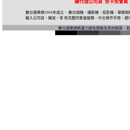
總代理公司貨 免卡免會員
數位蘋果網1994年成立， 數位相機、攝影機、投影機、單眼
輸入公司貨、贓貨，享 有完整的售後服務、中文操作手冊、總
數位蘋果網將盡力避免價格及其他錯誤，
l
i
n