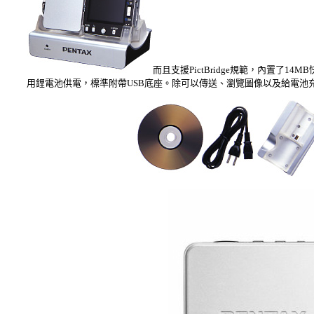
而且支援PictBridge規範，內置了14
用鋰電池供電，標準附帶USB底座。除可以傳送、瀏覽圖像以及給電池