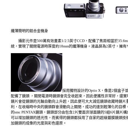
纖薄簡明的鋁合金機身
攝影元件是500萬有效畫素1/2.5英寸CCD，配備了焦距相當於35.6
統，實現了關閉電源時厚度約18mm的纖薄機身。液晶屏為2英寸，擁有
採用獨特設計的Optio X，像是2個盒
配備了鏡頭 ，關閉電源時鏡頭會完全收起來，因此便攜性非常好，還實
鏡片會從鏡頭的光軸自動向上升起，因此便可大大減低鏡頭收藏時鏡片重疊
利，在收縮時中央的鏡頭群會滑動向上關閉，成功的達到輕薄化的目標，
的smc PENTAX鏡頭，鏡頭部分由包含2片雙面非球面鏡的5組6片鏡片構成，
可以增加鏡頭的透光性，而賓得的鏡頭都採用了自家的超級鍍膜鏡頭技術（S
加鏡頭的成像的光度與彩色還原。