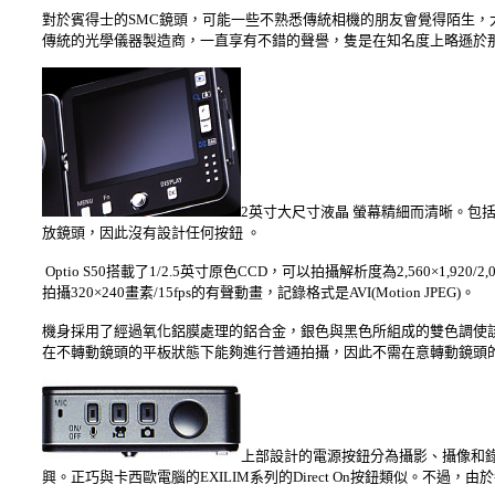
對於賓得士的SMC鏡頭，可能一些不熟悉傳統相機的朋友會覺得陌生，
傳統的光學儀器製造商，一直享有不錯的聲譽，隻是在知名度上略遜於
2英寸大尺寸液晶 螢幕精細而清晰。包
放鏡頭，因此沒有設計任何按鈕 。
Optio S50搭載了1/2.5英寸原色CCD，可以拍攝解析度為2,560×1,920/2,04
拍攝320×240畫素/15fps的有聲動畫，記錄格式是AVI(Motion JPEG)。
機身採用了經過氧化鋁膜處理的鋁合金，銀色與黑色所組成的雙色調使
在不轉動鏡頭的平板狀態下能夠進行普通拍攝，因此不需在意轉動鏡頭
上部設計的電源按鈕分為攝影、攝像和
興。正巧與卡西歐電腦的EXILIM系列的Direct On按鈕類似。不