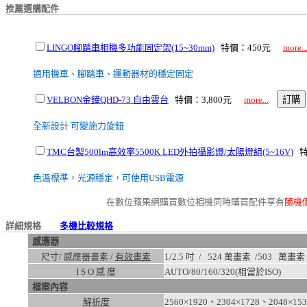
推薦選購配件
LINGO腳踏車相機多功能固定架(15~30mm)
特價：450元
more..
適用機車、腳踏車、運動器材的穩定固定
VELBON金鐘QHD-73 自由雲台
特價：3,800元
more...
全新設計 可變施力旋鈕
TMC台製500lm高效率5500K LED外拍攝影燈/太陽燈組(5~16V)
特
色溫標準，光源穩定，可使用USB電源
在數位蘋果網購買數位相機同時購買配件享有
隨機
詳細規格
多機比較規格
感應器
尺寸/ 感應器畫素 /
有效畫素
1/2.5 吋 / 524 萬畫素 /
503
萬畫素
I S O 感 度
AUTO/80/160/320
(相當於ISO)
檔案內容
解析度
2560×1920、2304×1728、2048×15