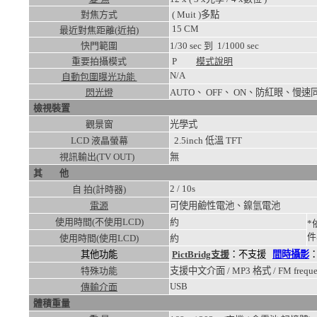
對焦方式
( Muit )多點
15
CM
最近對焦距離(近拍)
快門範圍
1/30
sec 到
1/1000
sec
重要拍攝模式
P
模式說明
N/A
自動包圍曝光功能
閃光燈
AUTO、 OFF、 ON、防紅眼
檢視裝置
觀景窗
光學式
LCD 液晶螢幕
2.5inch 低溫 TFT
視訊輸出(TV OUT)
無
其 他
2 / 10s
自 拍(計時器)
電源
可使用鹼性電池、鎳氫電池
使用時間(不使用LCD)
約
*
件
使用時間(使用LCD)
約
其他功能
PictBridg支援
：不支援
間時攝影
特殊功能
支援中文介面 / MP3 格式 / FM frequency
USB
傳輸介面
體積重量