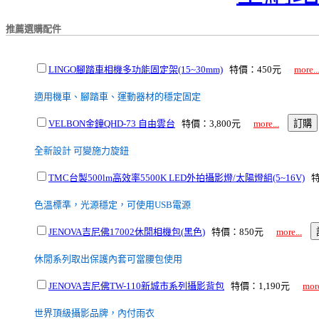
推薦選購配件
LINGO腳踏車相機多功能固定架(15~30mm)
特價：450元
more..
適用機車、腳踏車、運動器材的穩定固定
VELBON金鐘QHD-73 自由雲台
特價：3,800元
more...
全新設計 可變施力旋鈕
TMC台製500lm高效率5500K LED外拍攝影燈/太陽燈組(5~16V)
特
色溫標準，光源穩定，可使用USB電源
JENOVA吉尼佛17002休閒相機包(黑色)
特價：850元
more...
休閒系列取出保護內套可當腰包使用
JENOVA吉尼佛TW-110新城市系列攝影背包
特價：1,190元
more
世界頂級攝影品牌，內付雨衣