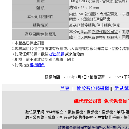
重 量
168
g /
203
g (空機 / 含電池.記憶體)
體 積
約96 x 63 x 40
mm
內建8MB記憶體、專用鋰電池、手
本公司隨機附件
明書、台灣總代理保證書
銷售情形
產品已暫停銷售/停止銷售/停產
本公司產品皆
為總代理公司貨
，由總
產品保固/售後服務
障，七天內免費更換新品服務。
保固
1.本產品已停止銷售
2.規格與照片僅供參考如有誤載或出入實機或原廠公佈為準，規格若有
3.如果任何問題，
歡迎
提出問題
或來信洽詢
4.相機目前不開放貨到刷卡與線上刷卡
5.如何指定
相機顏色
建構時間：2005年2月3日 / 最後更新：2005/2/3 下午
首頁
||
關於數位蘋果網
||
常見問
總代理公司貨 免卡免會員
數位蘋果網1994年成立， 數位相機、攝影機、投影機、單眼
輸入公司貨、贓貨，享 有完整的售後服務、中文操作手冊、總
數位蘋果網將盡力避免價格及其他錯誤，