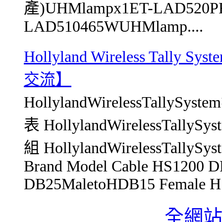
產)UHMlampx1ET-LAD520P
LAD510465WUHMlamp....
Hollyland Wireless Tal
交流】
HollylandWirelessTall
表 HollylandWirelessTal
組 HollylandWirelessTal
Brand Model Cable HS1200 
DB25MaletoHDB15 Female HS
全網