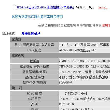
JENOVA吉尼佛17002休閒相機包(軍綠色)
特價：850元
more...
休閒系列取出保護內套可當腰包使用
在數位蘋果網購買數位相機同時購買配件享有
隨機
詳細規格
多機比較規格
感應器
尺寸/ 感應器畫素 /
有效畫素
1/1.7 吋 / 413 萬畫素 /
603
萬畫素
I S O 感 度
AUTO/100/200
(相當於ISO)
檔案內容
解析度
2848×2136、2304×1728、1600×12
檔案格式 靜態 / 動畫
TIFF-RGB or JPEG (Exif 2.1) / AV
動畫解析度(最高)
320 x 240
Pixels ( 聲音： 動畫含聲音
動態紀錄時間
不限.只受記憶體限制
動態紀錄說明
儲存媒體/記憶體
SD記憶卡
鏡 頭
鏡 頭 構 成
外接鏡頭：不可
焦距長度
35 mm ~ 104 mm(相當於在35mm相機
光 圈
F3.2～F8.0
變 焦
12
x ( 3 x光學 / 4 x數位 )